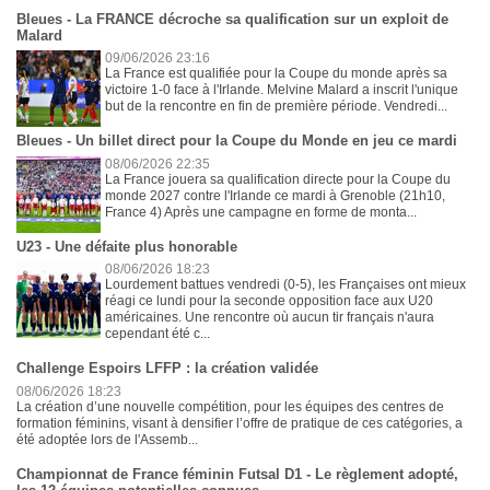
Bleues - La FRANCE décroche sa qualification sur un exploit de
Malard
09/06/2026 23:16
La France est qualifiée pour la Coupe du monde après sa
victoire 1-0 face à l'Irlande. Melvine Malard a inscrit l'unique
but de la rencontre en fin de première période. Vendredi...
Bleues - Un billet direct pour la Coupe du Monde en jeu ce mardi
08/06/2026 22:35
La France jouera sa qualification directe pour la Coupe du
monde 2027 contre l'Irlande ce mardi à Grenoble (21h10,
France 4) Après une campagne en forme de monta...
U23 - Une défaite plus honorable
08/06/2026 18:23
Lourdement battues vendredi (0-5), les Françaises ont mieux
réagi ce lundi pour la seconde opposition face aux U20
américaines. Une rencontre où aucun tir français n'aura
cependant été c...
Challenge Espoirs LFFP : la création validée
08/06/2026 18:23
La création d’une nouvelle compétition, pour les équipes des centres de
formation féminins, visant à densifier l’offre de pratique de ces catégories, a
été adoptée lors de l'Assemb...
Championnat de France féminin Futsal D1 - Le règlement adopté,