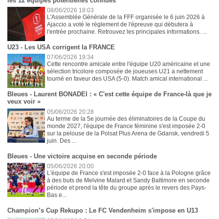
les 12 équipes potentielles connues
08/06/2026 18:03
L'Assemblée Générale de la FFF organisée le 6 juin 2026 à
Ajaccio a voté le règlement de l'épreuve qui débutera à
l'entrée prochaine. Retrouvez les principales informations. ...
U23 - Les USA corrigent la FRANCE
07/06/2026 19:34
Cette rencontre amicale entre l'équipe U20 américaine et une
sélection tricolore composée de joueuses U21 a nettement
tourné en faveur des USA (5-0). Match amical international ...
Bleues - Laurent BONADEI : « C'est cette équipe de France-là que je
veux voir »
05/06/2026 20:28
Au terme de la 5e journée des éliminatoires de la Coupe du
monde 2027, l'équipe de France féminine s'est imposée 2-0
sur la pelouse de la Polsat Plus Arena de Gdansk, vendredi 5
juin. Des ...
Bleues - Une victoire acquise en seconde période
05/06/2026 20:00
L'équipe de France s'est imposée 2-0 face à la Pologne grâce
à des buts de Melvine Malard et Sandy Baltimore en seconde
période et prend la tête du groupe après le revers des Pays-
Bas e...
Champion’s Cup Rekupo : Le FC Vendenheim s'impose en U13