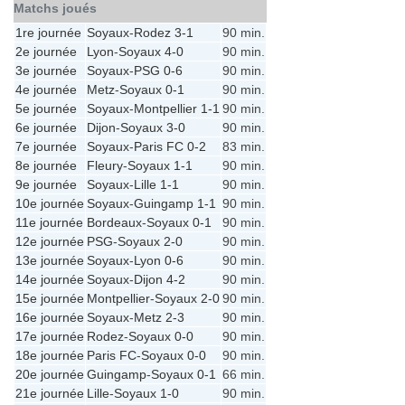
Matchs joués
1re journée
Soyaux
-
Rodez
3-1
90 min.
2e journée
Lyon
-
Soyaux
4-0
90 min.
3e journée
Soyaux
-
PSG
0-6
90 min.
4e journée
Metz
-
Soyaux
0-1
90 min.
5e journée
Soyaux
-
Montpellier
1-1
90 min.
6e journée
Dijon
-
Soyaux
3-0
90 min.
7e journée
Soyaux
-
Paris FC
0-2
83 min.
8e journée
Fleury
-
Soyaux
1-1
90 min.
9e journée
Soyaux
-
Lille
1-1
90 min.
10e journée
Soyaux
-
Guingamp
1-1
90 min.
11e journée
Bordeaux
-
Soyaux
0-1
90 min.
12e journée
PSG
-
Soyaux
2-0
90 min.
13e journée
Soyaux
-
Lyon
0-6
90 min.
14e journée
Soyaux
-
Dijon
4-2
90 min.
15e journée
Montpellier
-
Soyaux
2-0
90 min.
16e journée
Soyaux
-
Metz
2-3
90 min.
17e journée
Rodez
-
Soyaux
0-0
90 min.
18e journée
Paris FC
-
Soyaux
0-0
90 min.
20e journée
Guingamp
-
Soyaux
0-1
66 min.
21e journée
Lille
-
Soyaux
1-0
90 min.