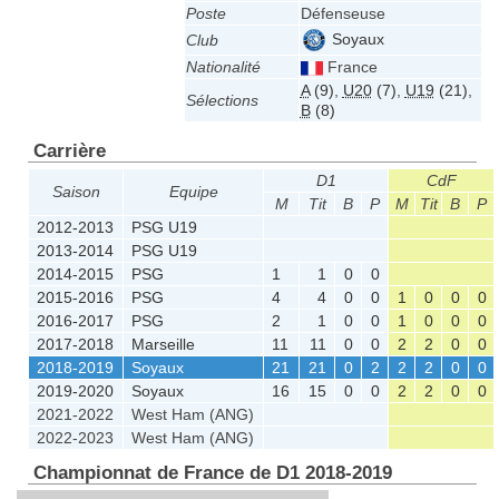
Poste
Défenseuse
Soyaux
Club
Nationalité
France
A
(9)
,
U20
(7)
,
U19
(21)
,
Sélections
B
(8)
Carrière
D1
CdF
Saison
Equipe
M
Tit
B
P
M
Tit
B
P
2012-2013
PSG U19
2013-2014
PSG U19
2014-2015
PSG
1
1
0
0
2015-2016
PSG
4
4
0
0
1
0
0
0
2016-2017
PSG
2
1
0
0
1
0
0
0
2017-2018
Marseille
11
11
0
0
2
2
0
0
2018-2019
Soyaux
21
21
0
2
2
2
0
0
2019-2020
Soyaux
16
15
0
0
2
2
0
0
2021-2022
West Ham (ANG)
2022-2023
West Ham (ANG)
Championnat de France de D1 2018-2019