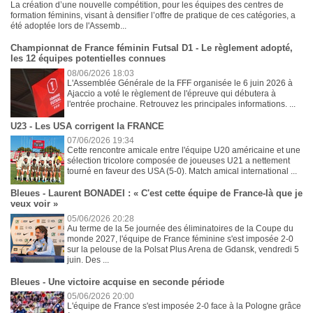
La création d’une nouvelle compétition, pour les équipes des centres de
formation féminins, visant à densifier l’offre de pratique de ces catégories, a
été adoptée lors de l'Assemb...
Championnat de France féminin Futsal D1 - Le règlement adopté,
les 12 équipes potentielles connues
08/06/2026 18:03
L'Assemblée Générale de la FFF organisée le 6 juin 2026 à
Ajaccio a voté le règlement de l'épreuve qui débutera à
l'entrée prochaine. Retrouvez les principales informations. ...
U23 - Les USA corrigent la FRANCE
07/06/2026 19:34
Cette rencontre amicale entre l'équipe U20 américaine et une
sélection tricolore composée de joueuses U21 a nettement
tourné en faveur des USA (5-0). Match amical international ...
Bleues - Laurent BONADEI : « C'est cette équipe de France-là que je
veux voir »
05/06/2026 20:28
Au terme de la 5e journée des éliminatoires de la Coupe du
monde 2027, l'équipe de France féminine s'est imposée 2-0
sur la pelouse de la Polsat Plus Arena de Gdansk, vendredi 5
juin. Des ...
Bleues - Une victoire acquise en seconde période
05/06/2026 20:00
L'équipe de France s'est imposée 2-0 face à la Pologne grâce