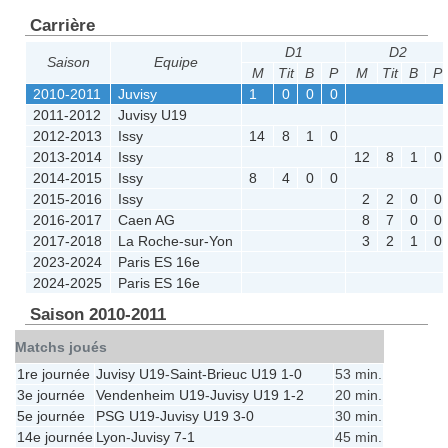
Carrière
D1
D2
Saison
Equipe
M
Tit
B
P
M
Tit
B
P
2010-2011
Juvisy
1
0
0
0
2011-2012
Juvisy U19
2012-2013
Issy
14
8
1
0
2013-2014
Issy
12
8
1
0
2014-2015
Issy
8
4
0
0
2015-2016
Issy
2
2
0
0
2016-2017
Caen AG
8
7
0
0
2017-2018
La Roche-sur-Yon
3
2
1
0
2023-2024
Paris ES 16e
2024-2025
Paris ES 16e
Saison 2010-2011
Matchs joués
1re journée
Juvisy U19
-
Saint-Brieuc U19
1-0
53 min.
3e journée
Vendenheim U19
-
Juvisy U19
1-2
20 min.
5e journée
PSG U19
-
Juvisy U19
3-0
30 min.
14e journée
Lyon
-
Juvisy
7-1
45 min.