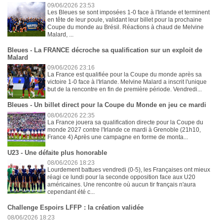
09/06/2026 23:53
Les Bleues se sont imposées 1-0 face à l'Irlande et terminent
en tête de leur poule, validant leur billet pour la prochaine
Coupe du monde au Brésil. Réactions à chaud de Melvine
Malard, ...
Bleues - La FRANCE décroche sa qualification sur un exploit de
Malard
09/06/2026 23:16
La France est qualifiée pour la Coupe du monde après sa
victoire 1-0 face à l'Irlande. Melvine Malard a inscrit l'unique
but de la rencontre en fin de première période. Vendredi...
Bleues - Un billet direct pour la Coupe du Monde en jeu ce mardi
08/06/2026 22:35
La France jouera sa qualification directe pour la Coupe du
monde 2027 contre l'Irlande ce mardi à Grenoble (21h10,
France 4) Après une campagne en forme de monta...
U23 - Une défaite plus honorable
08/06/2026 18:23
Lourdement battues vendredi (0-5), les Françaises ont mieux
réagi ce lundi pour la seconde opposition face aux U20
américaines. Une rencontre où aucun tir français n'aura
cependant été c...
Challenge Espoirs LFFP : la création validée
08/06/2026 18:23