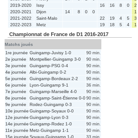
2019-2020
Issy
16
16
8
0
2
2020-2021
Dijon
14
8
0
0
1
2021-2022
Saint-Malo
22
19
4
5
3
2022-2023
Metz
19
18
5
4
1
Championnat de France de D1 2016-2017
Matchs joués
1re journée
Guingamp
-
Juvisy
1-0
90 min.
2e journée
Montpellier
-
Guingamp
3-0
90 min.
3e journée
Guingamp
-
PSG
0-4
90 min.
4e journée
Albi
-
Guingamp
0-2
90 min.
5e journée
Guingamp
-
Bordeaux
2-2
90 min.
6e journée
Lyon
-
Guingamp
9-1
36 min.
7e journée
Guingamp
-
Marseille
4-0
90 min.
8e journée
Guingamp
-
Saint-Étienne
0-0
90 min.
9e journée
Rodez
-
Guingamp
0-3
90 min.
10e journée
Guingamp
-
Soyaux
0-0
90 min.
12e journée
Guingamp
-
Lyon
0-3
90 min.
14e journée
Guingamp
-
Rodez
1-0
90 min.
11e journée
Metz
-
Guingamp
1-1
90 min.
15e journée
Soyaux
-
Guingamp
1-0
33 min.