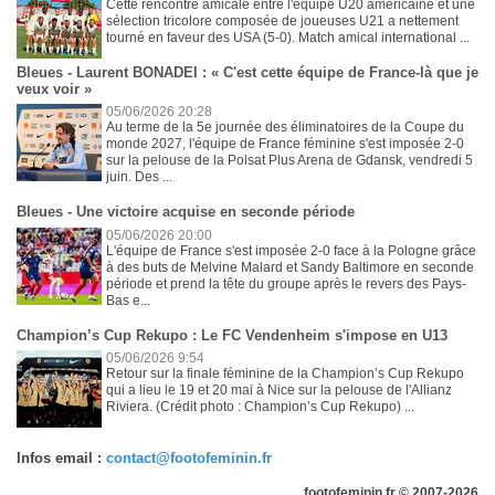
Cette rencontre amicale entre l'équipe U20 américaine et une
sélection tricolore composée de joueuses U21 a nettement
tourné en faveur des USA (5-0). Match amical international ...
Bleues - Laurent BONADEI : « C'est cette équipe de France-là que je
veux voir »
05/06/2026 20:28
Au terme de la 5e journée des éliminatoires de la Coupe du
monde 2027, l'équipe de France féminine s'est imposée 2-0
sur la pelouse de la Polsat Plus Arena de Gdansk, vendredi 5
juin. Des ...
Bleues - Une victoire acquise en seconde période
05/06/2026 20:00
L'équipe de France s'est imposée 2-0 face à la Pologne grâce
à des buts de Melvine Malard et Sandy Baltimore en seconde
période et prend la tête du groupe après le revers des Pays-
Bas e...
Champion’s Cup Rekupo : Le FC Vendenheim s'impose en U13
05/06/2026 9:54
Retour sur la finale féminine de la Champion’s Cup Rekupo
qui a lieu le 19 et 20 mai à Nice sur la pelouse de l'Allianz
Riviera. (Crédit photo : Champion’s Cup Rekupo) ...
Infos email :
contact@footofeminin.fr
footofeminin.fr © 2007-2026