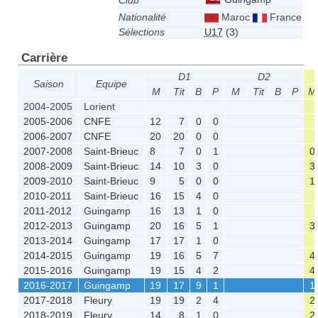
Club
Nationalité
Maroc
France
Sélections
U17
(3)
Carrière
D1
D2
Saison
Equipe
M
Tit
B
P
M
Tit
B
P
M
2004-2005
Lorient
2005-2006
CNFE
12
7
0
0
2006-2007
CNFE
20
20
0
0
2007-2008
Saint-Brieuc
8
7
0
1
0
2008-2009
Saint-Brieuc
14
10
3
0
3
2009-2010
Saint-Brieuc
9
5
0
0
1
2010-2011
Saint-Brieuc
16
15
4
0
2011-2012
Guingamp
16
13
1
0
2012-2013
Guingamp
20
16
5
1
3
2013-2014
Guingamp
17
17
1
0
2014-2015
Guingamp
19
16
5
7
4
2015-2016
Guingamp
19
15
4
2
4
2016-2017
Guingamp
19
17
9
1
1
2017-2018
Fleury
19
19
2
4
2
2018-2019
Fleury
14
8
1
0
2