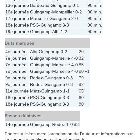
13e journée
Bordeaux
-
Guingamp
0-1
90 min.
16e journée
Guingamp
-
Montpellier
0-2
90 min.
17e journée
Marseille
-
Guingamp
2-0
90 min.
18e journée
PSG
-
Guingamp
3-3
90 min.
19e journée
Guingamp
-
Albi
1-2
90 min.
Buts marqués
4e journée
Albi
-
Guingamp
0-2
20'
7e journée
Guingamp
-
Marseille
4-0
32'
7e journée
Guingamp
-
Marseille
4-0
85'
7e journée
Guingamp
-
Marseille
4-0
90'+1
9e journée
Rodez
-
Guingamp
0-3
79'
9e journée
Rodez
-
Guingamp
0-3
82'
11e journée
Metz
-
Guingamp
1-1
65'
18e journée
PSG
-
Guingamp
3-3
60'
18e journée
PSG
-
Guingamp
3-3
80'
Passes décisives
14e journée
Guingamp
-
Rodez
1-0
83'
Photos utilisées avec l'autorisation de l'auteur et informations sur
les joueuses publiées par footofeminin.fr