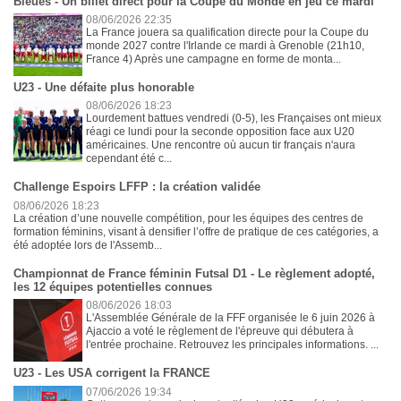
Bleues - Un billet direct pour la Coupe du Monde en jeu ce mardi
08/06/2026 22:35
La France jouera sa qualification directe pour la Coupe du
monde 2027 contre l'Irlande ce mardi à Grenoble (21h10,
France 4) Après une campagne en forme de monta...
U23 - Une défaite plus honorable
08/06/2026 18:23
Lourdement battues vendredi (0-5), les Françaises ont mieux
réagi ce lundi pour la seconde opposition face aux U20
américaines. Une rencontre où aucun tir français n'aura
cependant été c...
Challenge Espoirs LFFP : la création validée
08/06/2026 18:23
La création d’une nouvelle compétition, pour les équipes des centres de
formation féminins, visant à densifier l’offre de pratique de ces catégories, a
été adoptée lors de l'Assemb...
Championnat de France féminin Futsal D1 - Le règlement adopté,
les 12 équipes potentielles connues
08/06/2026 18:03
L'Assemblée Générale de la FFF organisée le 6 juin 2026 à
Ajaccio a voté le règlement de l'épreuve qui débutera à
l'entrée prochaine. Retrouvez les principales informations. ...
U23 - Les USA corrigent la FRANCE
07/06/2026 19:34