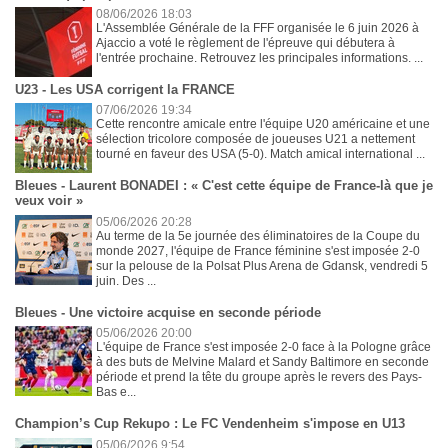
08/06/2026 18:03
L'Assemblée Générale de la FFF organisée le 6 juin 2026 à
Ajaccio a voté le règlement de l'épreuve qui débutera à
l'entrée prochaine. Retrouvez les principales informations. ...
U23 - Les USA corrigent la FRANCE
07/06/2026 19:34
Cette rencontre amicale entre l'équipe U20 américaine et une
sélection tricolore composée de joueuses U21 a nettement
tourné en faveur des USA (5-0). Match amical international ...
Bleues - Laurent BONADEI : « C'est cette équipe de France-là que je
veux voir »
05/06/2026 20:28
Au terme de la 5e journée des éliminatoires de la Coupe du
monde 2027, l'équipe de France féminine s'est imposée 2-0
sur la pelouse de la Polsat Plus Arena de Gdansk, vendredi 5
juin. Des ...
Bleues - Une victoire acquise en seconde période
05/06/2026 20:00
L'équipe de France s'est imposée 2-0 face à la Pologne grâce
à des buts de Melvine Malard et Sandy Baltimore en seconde
période et prend la tête du groupe après le revers des Pays-
Bas e...
Champion’s Cup Rekupo : Le FC Vendenheim s'impose en U13
05/06/2026 9:54