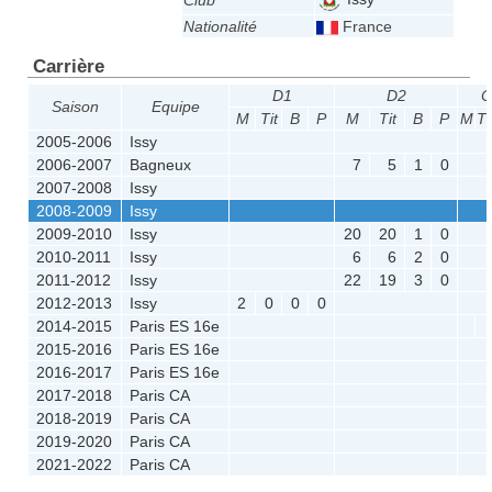
Club
Nationalité
France
Carrière
D1
D2
C
Saison
Equipe
M
Tit
B
P
M
Tit
B
P
M
Ti
2005-2006
Issy
2006-2007
Bagneux
7
5
1
0
2007-2008
Issy
2008-2009
Issy
2009-2010
Issy
20
20
1
0
2010-2011
Issy
6
6
2
0
2011-2012
Issy
22
19
3
0
2012-2013
Issy
2
0
0
0
2014-2015
Paris ES 16e
2015-2016
Paris ES 16e
2016-2017
Paris ES 16e
2017-2018
Paris CA
2018-2019
Paris CA
2019-2020
Paris CA
2021-2022
Paris CA