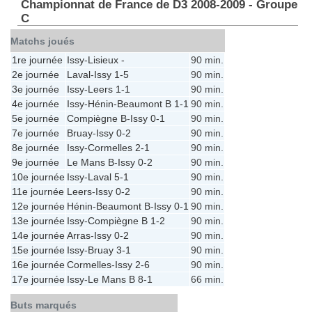
Championnat de France de D3 2008-2009 - Groupe
C
Matchs joués
1re journée
Issy
-
Lisieux
-
90 min.
2e journée
Laval
-
Issy
1-5
90 min.
3e journée
Issy
-
Leers
1-1
90 min.
4e journée
Issy
-
Hénin-Beaumont B
1-1
90 min.
5e journée
Compiègne B
-
Issy
0-1
90 min.
7e journée
Bruay
-
Issy
0-2
90 min.
8e journée
Issy
-
Cormelles
2-1
90 min.
9e journée
Le Mans B
-
Issy
0-2
90 min.
10e journée
Issy
-
Laval
5-1
90 min.
11e journée
Leers
-
Issy
0-2
90 min.
12e journée
Hénin-Beaumont B
-
Issy
0-1
90 min.
13e journée
Issy
-
Compiègne B
1-2
90 min.
14e journée
Arras
-
Issy
0-2
90 min.
15e journée
Issy
-
Bruay
3-1
90 min.
16e journée
Cormelles
-
Issy
2-6
90 min.
17e journée
Issy
-
Le Mans B
8-1
66 min.
Buts marqués