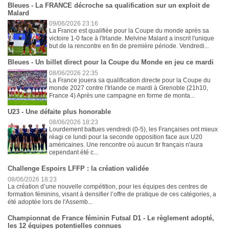
Bleues - La FRANCE décroche sa qualification sur un exploit de
Malard
09/06/2026 23:16
La France est qualifiée pour la Coupe du monde après sa
victoire 1-0 face à l'Irlande. Melvine Malard a inscrit l'unique
but de la rencontre en fin de première période. Vendredi...
Bleues - Un billet direct pour la Coupe du Monde en jeu ce mardi
08/06/2026 22:35
La France jouera sa qualification directe pour la Coupe du
monde 2027 contre l'Irlande ce mardi à Grenoble (21h10,
France 4) Après une campagne en forme de monta...
U23 - Une défaite plus honorable
08/06/2026 18:23
Lourdement battues vendredi (0-5), les Françaises ont mieux
réagi ce lundi pour la seconde opposition face aux U20
américaines. Une rencontre où aucun tir français n'aura
cependant été c...
Challenge Espoirs LFFP : la création validée
08/06/2026 18:23
La création d’une nouvelle compétition, pour les équipes des centres de
formation féminins, visant à densifier l’offre de pratique de ces catégories, a
été adoptée lors de l'Assemb...
Championnat de France féminin Futsal D1 - Le règlement adopté,
les 12 équipes potentielles connues