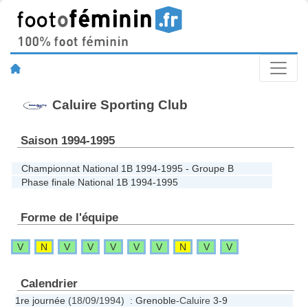
Caluire Sporting Club
Saison 1994-1995
Championnat National 1B 1994-1995 - Groupe B
Phase finale National 1B 1994-1995
Forme de l'équipe
V
N
V
V
V
V
V
N
V
V
Calendrier
1re journée
(18/09/1994) :
Grenoble
-Caluire
3-9