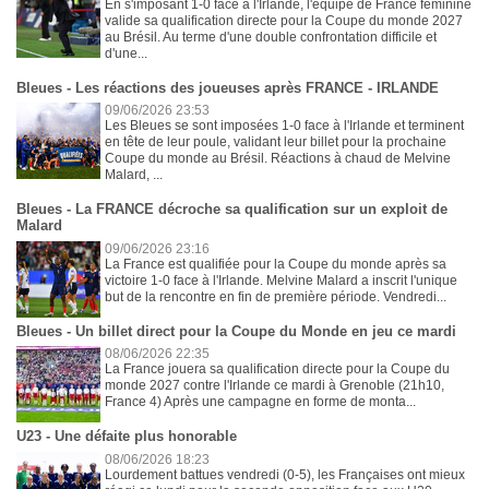
En s'imposant 1-0 face à l'Irlande, l'équipe de France féminine
valide sa qualification directe pour la Coupe du monde 2027
au Brésil. Au terme d'une double confrontation difficile et
d'une...
Bleues - Les réactions des joueuses après FRANCE - IRLANDE
09/06/2026 23:53
Les Bleues se sont imposées 1-0 face à l'Irlande et terminent
en tête de leur poule, validant leur billet pour la prochaine
Coupe du monde au Brésil. Réactions à chaud de Melvine
Malard, ...
Bleues - La FRANCE décroche sa qualification sur un exploit de
Malard
09/06/2026 23:16
La France est qualifiée pour la Coupe du monde après sa
victoire 1-0 face à l'Irlande. Melvine Malard a inscrit l'unique
but de la rencontre en fin de première période. Vendredi...
Bleues - Un billet direct pour la Coupe du Monde en jeu ce mardi
08/06/2026 22:35
La France jouera sa qualification directe pour la Coupe du
monde 2027 contre l'Irlande ce mardi à Grenoble (21h10,
France 4) Après une campagne en forme de monta...
U23 - Une défaite plus honorable
08/06/2026 18:23
Lourdement battues vendredi (0-5), les Françaises ont mieux