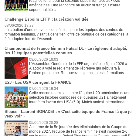
réagi ce lundi pour la seconde opposition face aux U20
américaines. Une rencontre où aucun tir français n'aura
cependant été c...
Challenge Espoirs LFFP : la création validée
08/06/2026 18:23
La création d’une nouvelle compétition, pour les équipes des centres de
formation féminins, visant à densifier l’offre de pratique de ces catégories, a
été adoptée lors de l'Assemb...
Championnat de France féminin Futsal D1 - Le règlement adopté,
les 12 équipes potentielles connues
08/06/2026 18:03
L'Assemblée Générale de la FFF organisée le 6 juin 2026 à
Ajaccio a voté le règlement de l'épreuve qui débutera à
l'entrée prochaine. Retrouvez les principales informations. ...
U23 - Les USA corrigent la FRANCE
07/06/2026 19:34
Cette rencontre amicale entre l'équipe U20 américaine et une
sélection tricolore composée de joueuses U21 a nettement
tourné en faveur des USA (5-0). Match amical international ...
Bleues - Laurent BONADEI : « C'est cette équipe de France-là que je
veux voir »
05/06/2026 20:28
Au terme de la 5e journée des éliminatoires de la Coupe du
monde 2027, l'équipe de France féminine s'est imposée 2-0
sur la pelouse de la Polsat Plus Arena de Gdansk, vendredi 5