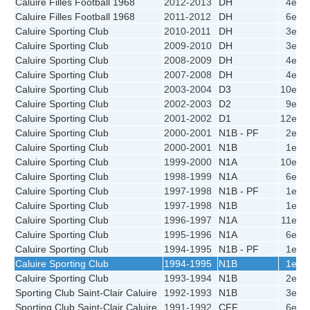
Caluire Filles Football 1968
2012-2013
DH
4e
3
Caluire Filles Football 1968
2011-2012
DH
6e
2
Caluire Sporting Club
2010-2011
DH
3e
5
Caluire Sporting Club
2009-2010
DH
3e
5
Caluire Sporting Club
2008-2009
DH
4e
5
Caluire Sporting Club
2007-2008
DH
4e
5
Caluire Sporting Club
2003-2004
D3
10e
2
Caluire Sporting Club
2002-2003
D2
9e
3
Caluire Sporting Club
2001-2002
D1
12e
2
Caluire Sporting Club
2000-2001
N1B - PF
2e
Caluire Sporting Club
2000-2001
N1B
1e
5
Caluire Sporting Club
1999-2000
N1A
10e
3
Caluire Sporting Club
1998-1999
N1A
6e
4
Caluire Sporting Club
1997-1998
N1B - PF
1e
Caluire Sporting Club
1997-1998
N1B
1e
4
Caluire Sporting Club
1996-1997
N1A
11e
1
Caluire Sporting Club
1995-1996
N1A
6e
2
Caluire Sporting Club
1994-1995
N1B - PF
1e
Caluire Sporting Club
1994-1995
N1B
1e
3
Caluire Sporting Club
1993-1994
N1B
2e
2
Sporting Club Saint-Clair Caluire
1992-1993
N1B
3e
2
Sporting Club Saint-Clair Caluire
1991-1992
CFF
6e
1