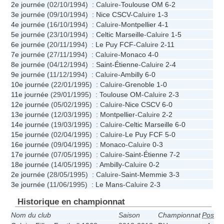
2e journée
(02/10/1994) : Caluire-
Toulouse OM
6-2
3e journée
(09/10/1994) :
Nice CSCV
-Caluire
1-3
4e journée
(16/10/1994) : Caluire-
Montpellier
4-1
5e journée
(23/10/1994) :
Celtic Marseille
-Caluire
1-5
6e journée
(20/11/1994) :
Le Puy FCF
-Caluire
2-11
7e journée
(27/11/1994) : Caluire-
Monaco
4-0
8e journée
(04/12/1994) :
Saint-Étienne
-Caluire
2-4
9e journée
(11/12/1994) : Caluire-
Ambilly
6-0
10e journée
(22/01/1995) : Caluire-
Grenoble
1-0
11e journée
(29/01/1995) :
Toulouse OM
-Caluire
2-3
12e journée
(05/02/1995) : Caluire-
Nice CSCV
6-0
13e journée
(12/03/1995) :
Montpellier
-Caluire
2-2
14e journée
(19/03/1995) : Caluire-
Celtic Marseille
6-0
15e journée
(02/04/1995) : Caluire-
Le Puy FCF
5-0
16e journée
(09/04/1995) :
Monaco
-Caluire
0-3
17e journée
(07/05/1995) : Caluire-
Saint-Étienne
7-2
18e journée
(14/05/1995) :
Ambilly
-Caluire
0-2
2e journée
(28/05/1995) : Caluire-
Saint-Memmie
3-3
3e journée
(11/06/1995) :
Le Mans
-Caluire
2-3
Historique en championnat
Nom du club
Saison
Championnat
Pos.
P