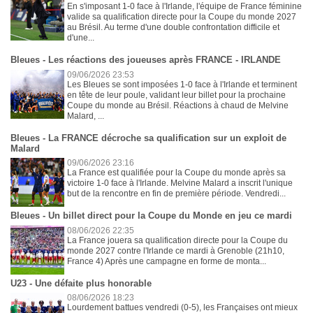
En s'imposant 1-0 face à l'Irlande, l'équipe de France féminine
valide sa qualification directe pour la Coupe du monde 2027
au Brésil. Au terme d'une double confrontation difficile et
d'une...
Bleues - Les réactions des joueuses après FRANCE - IRLANDE
09/06/2026 23:53
Les Bleues se sont imposées 1-0 face à l'Irlande et terminent
en tête de leur poule, validant leur billet pour la prochaine
Coupe du monde au Brésil. Réactions à chaud de Melvine
Malard, ...
Bleues - La FRANCE décroche sa qualification sur un exploit de
Malard
09/06/2026 23:16
La France est qualifiée pour la Coupe du monde après sa
victoire 1-0 face à l'Irlande. Melvine Malard a inscrit l'unique
but de la rencontre en fin de première période. Vendredi...
Bleues - Un billet direct pour la Coupe du Monde en jeu ce mardi
08/06/2026 22:35
La France jouera sa qualification directe pour la Coupe du
monde 2027 contre l'Irlande ce mardi à Grenoble (21h10,
France 4) Après une campagne en forme de monta...
U23 - Une défaite plus honorable
08/06/2026 18:23
Lourdement battues vendredi (0-5), les Françaises ont mieux