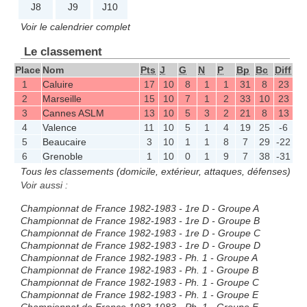
J8
J9
J10
Voir le calendrier complet
Le classement
Place
Nom
Pts
J
G
N
P
Bp
Bc
Diff
1
Caluire
17
10
8
1
1
31
8
23
2
Marseille
15
10
7
1
2
33
10
23
3
Cannes ASLM
13
10
5
3
2
21
8
13
4
Valence
11
10
5
1
4
19
25
-6
5
Beaucaire
3
10
1
1
8
7
29
-22
6
Grenoble
1
10
0
1
9
7
38
-31
Tous les classements (domicile, extérieur, attaques, défenses)
Voir aussi :
Championnat de France 1982-1983 - 1re D - Groupe A
Championnat de France 1982-1983 - 1re D - Groupe B
Championnat de France 1982-1983 - 1re D - Groupe C
Championnat de France 1982-1983 - 1re D - Groupe D
Championnat de France 1982-1983 - Ph. 1 - Groupe A
Championnat de France 1982-1983 - Ph. 1 - Groupe B
Championnat de France 1982-1983 - Ph. 1 - Groupe C
Championnat de France 1982-1983 - Ph. 1 - Groupe E