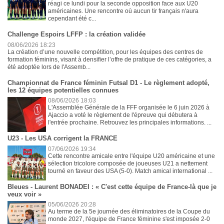
réagi ce lundi pour la seconde opposition face aux U20
américaines. Une rencontre où aucun tir français n'aura
cependant été c...
Challenge Espoirs LFFP : la création validée
08/06/2026 18:23
La création d’une nouvelle compétition, pour les équipes des centres de
formation féminins, visant à densifier l’offre de pratique de ces catégories, a
été adoptée lors de l'Assemb...
Championnat de France féminin Futsal D1 - Le règlement adopté,
les 12 équipes potentielles connues
08/06/2026 18:03
L'Assemblée Générale de la FFF organisée le 6 juin 2026 à
Ajaccio a voté le règlement de l'épreuve qui débutera à
l'entrée prochaine. Retrouvez les principales informations. ...
U23 - Les USA corrigent la FRANCE
07/06/2026 19:34
Cette rencontre amicale entre l'équipe U20 américaine et une
sélection tricolore composée de joueuses U21 a nettement
tourné en faveur des USA (5-0). Match amical international ...
Bleues - Laurent BONADEI : « C'est cette équipe de France-là que je
veux voir »
05/06/2026 20:28
Au terme de la 5e journée des éliminatoires de la Coupe du
monde 2027, l'équipe de France féminine s'est imposée 2-0