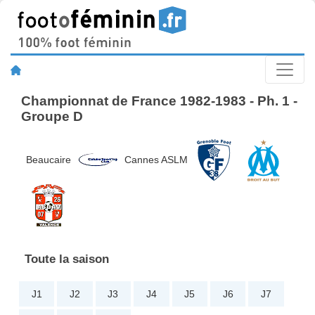
Championnat de France 1982-1983 - Ph. 1 -
Groupe D
Beaucaire
Cannes ASLM
Toute la saison
J1
J2
J3
J4
J5
J6
J7