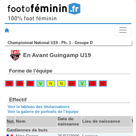
Championnat National U19 - Ph. 1 - Groupe D
En Avant Guingamp U19
Forme de l'équipe
D
D
D
V
N
N
D
V
D
D
Effectif
Voir le tableau des titularisations
Voir la galerie de portraits de l'équipe
Date de
Nat.
Nom
Lieu de naissance
Ta
naissance
Gardiennes de buts