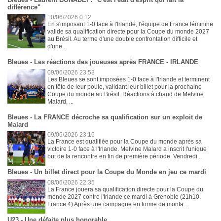
différence"
10/06/2026 0:12
En s'imposant 1-0 face à l'Irlande, l'équipe de France féminine
valide sa qualification directe pour la Coupe du monde 2027
au Brésil. Au terme d'une double confrontation difficile et
d'une...
Bleues - Les réactions des joueuses après FRANCE - IRLANDE
09/06/2026 23:53
Les Bleues se sont imposées 1-0 face à l'Irlande et terminent
en tête de leur poule, validant leur billet pour la prochaine
Coupe du monde au Brésil. Réactions à chaud de Melvine
Malard, ...
Bleues - La FRANCE décroche sa qualification sur un exploit de
Malard
09/06/2026 23:16
La France est qualifiée pour la Coupe du monde après sa
victoire 1-0 face à l'Irlande. Melvine Malard a inscrit l'unique
but de la rencontre en fin de première période. Vendredi...
Bleues - Un billet direct pour la Coupe du Monde en jeu ce mardi
08/06/2026 22:35
La France jouera sa qualification directe pour la Coupe du
monde 2027 contre l'Irlande ce mardi à Grenoble (21h10,
France 4) Après une campagne en forme de monta...
U23 - Une défaite plus honorable