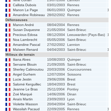
Nine Conan
25/07/2006
Lannion
Callista Dubois
03/01/2003
Rennes
Manon Le Page
06/01/2003
Quimper
1.
Amandine Robineau
28/02/2002
Rennes
Défenseuses
Manon André
08/04/2004
Rennes
Susan Duquesne
21/05/2004
Saint-Brieuc
Precious Edosa
08/12/2004
Leeuwarden (Pays-Bas)
1.
Noa Lambrecht
05/05/2006
Saint-Brieuc
Amandine Pascal
27/02/2002
Lannion
Maïwen Renard
04/04/2003
Saint-Brieuc
1.
Milieux de terrain
Iliana Alves
10/08/2003
Quimper
Servane Blouin
21/09/2005
Saint-Brieuc
Sherley Calimoutou
20/03/2006
Courcouronnes
Angel Gurhem
12/07/2004
Soissons
Lucie Jestin
29/06/2006
Brest
Salomé Kerguillec
18/04/2003
Brest
Jeanne Le Bras
25/11/2004
Pontivy
Zoé Marqué
14/06/2006
Dinan
Anaïs Martin
23/09/2003
Lyon
Violette Masson
20/04/2004
Saint-Brieuc
Wassilah Pacaud
22/09/2005
Rennes
1.