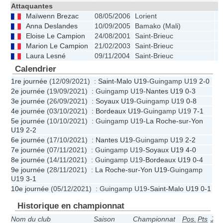
Attaquantes
Maïwenn Brezac
08/05/2006
Lorient
Anna Deslandes
10/09/2005
Bamako (Mali)
Eloise Le Campion
24/08/2001
Saint-Brieuc
Marion Le Campion
21/02/2003
Saint-Brieuc
Laura Lesné
09/11/2004
Saint-Brieuc
Calendrier
1re journée
(12/09/2021) :
Saint-Malo U19
-Guingamp U19
2-0
2e journée
(19/09/2021) : Guingamp U19-
Nantes U19
0-3
3e journée
(26/09/2021) :
Soyaux U19
-Guingamp U19
0-8
4e journée
(03/10/2021) :
Bordeaux U19
-Guingamp U19
7-1
5e journée
(10/10/2021) : Guingamp U19-
La Roche-sur-Yon
U19
2-2
6e journée
(17/10/2021) :
Nantes U19
-Guingamp U19
2-2
7e journée
(07/11/2021) : Guingamp U19-
Soyaux U19
4-0
8e journée
(14/11/2021) : Guingamp U19-
Bordeaux U19
0-4
9e journée
(28/11/2021) :
La Roche-sur-Yon U19
-Guingamp
U19
3-1
10e journée
(05/12/2021) : Guingamp U19-
Saint-Malo U19
0-1
Historique en championnat
Nom du club
Saison
Championnat
Pos.
Pts
J