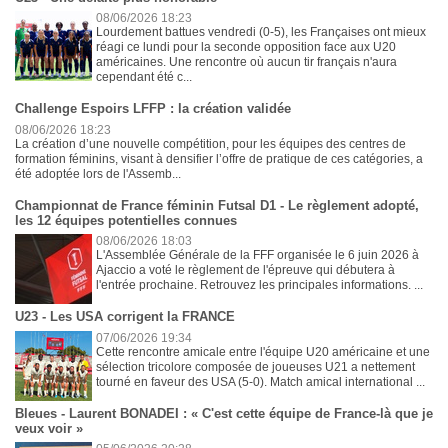
08/06/2026 18:23
Lourdement battues vendredi (0-5), les Françaises ont mieux
réagi ce lundi pour la seconde opposition face aux U20
américaines. Une rencontre où aucun tir français n'aura
cependant été c...
Challenge Espoirs LFFP : la création validée
08/06/2026 18:23
La création d’une nouvelle compétition, pour les équipes des centres de
formation féminins, visant à densifier l’offre de pratique de ces catégories, a
été adoptée lors de l'Assemb...
Championnat de France féminin Futsal D1 - Le règlement adopté,
les 12 équipes potentielles connues
08/06/2026 18:03
L'Assemblée Générale de la FFF organisée le 6 juin 2026 à
Ajaccio a voté le règlement de l'épreuve qui débutera à
l'entrée prochaine. Retrouvez les principales informations. ...
U23 - Les USA corrigent la FRANCE
07/06/2026 19:34
Cette rencontre amicale entre l'équipe U20 américaine et une
sélection tricolore composée de joueuses U21 a nettement
tourné en faveur des USA (5-0). Match amical international ...
Bleues - Laurent BONADEI : « C'est cette équipe de France-là que je
veux voir »