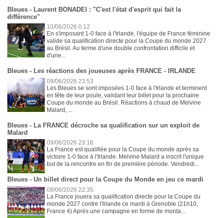
Bleues - Laurent BONADEI : "C'est l'état d'esprit qui fait la
différence"
10/06/2026 0:12
En s'imposant 1-0 face à l'Irlande, l'équipe de France féminine
valide sa qualification directe pour la Coupe du monde 2027
au Brésil. Au terme d'une double confrontation difficile et
d'une...
Bleues - Les réactions des joueuses après FRANCE - IRLANDE
09/06/2026 23:53
Les Bleues se sont imposées 1-0 face à l'Irlande et terminent
en tête de leur poule, validant leur billet pour la prochaine
Coupe du monde au Brésil. Réactions à chaud de Melvine
Malard, ...
Bleues - La FRANCE décroche sa qualification sur un exploit de
Malard
09/06/2026 23:16
La France est qualifiée pour la Coupe du monde après sa
victoire 1-0 face à l'Irlande. Melvine Malard a inscrit l'unique
but de la rencontre en fin de première période. Vendredi...
Bleues - Un billet direct pour la Coupe du Monde en jeu ce mardi
08/06/2026 22:35
La France jouera sa qualification directe pour la Coupe du
monde 2027 contre l'Irlande ce mardi à Grenoble (21h10,
France 4) Après une campagne en forme de monta...