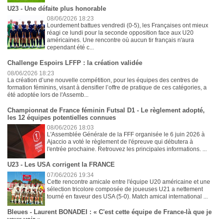
U23 - Une défaite plus honorable
08/06/2026 18:23
Lourdement battues vendredi (0-5), les Françaises ont mieux
réagi ce lundi pour la seconde opposition face aux U20
américaines. Une rencontre où aucun tir français n'aura
cependant été c...
Challenge Espoirs LFFP : la création validée
08/06/2026 18:23
La création d’une nouvelle compétition, pour les équipes des centres de
formation féminins, visant à densifier l’offre de pratique de ces catégories, a
été adoptée lors de l'Assemb...
Championnat de France féminin Futsal D1 - Le règlement adopté,
les 12 équipes potentielles connues
08/06/2026 18:03
L'Assemblée Générale de la FFF organisée le 6 juin 2026 à
Ajaccio a voté le règlement de l'épreuve qui débutera à
l'entrée prochaine. Retrouvez les principales informations. ...
U23 - Les USA corrigent la FRANCE
07/06/2026 19:34
Cette rencontre amicale entre l'équipe U20 américaine et une
sélection tricolore composée de joueuses U21 a nettement
tourné en faveur des USA (5-0). Match amical international ...
Bleues - Laurent BONADEI : « C'est cette équipe de France-là que je