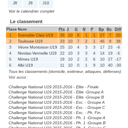
J8
J9
J10
Voir le calendrier complet
Le classement
Place
Nom
Pts
J
G
N
P
Bp
Bc
Diff
1
Grenoble Claix U19
35
10
8
1
1
27
7
20
2
Toulouse U19
33
10
7
2
1
46
8
38
3
Véore Montoison U19
25
10
4
3
3
17
23
-6
4
Nivolas-Vermelle U19
22
10
3
3
4
14
19
-5
5
Nîmes U19
18
10
2
2
6
10
27
-17
6
Albi U19
11
10
0
1
9
10
40
-30
Tous les classements (domicile, extérieur, attaques, défenses)
Voir aussi :
Challenge National U19 2015-2016 - Elite - Finale
Challenge National U19 2015-2016 - Elite -Groupe A
Challenge National U19 2015-2016 - Elite -Groupe B
Challenge National U19 2015-2016 - Exc. - Groupe A
Challenge National U19 2015-2016 - Exc. - Groupe C
Challenge National U19 2015-2016 - Exc. - Ph. Fin.
Challenge National U19 2015-2016 - Ph. 1 -Groupe A
Challenge National U19 2015-2016 - Ph. 1 -Groupe B