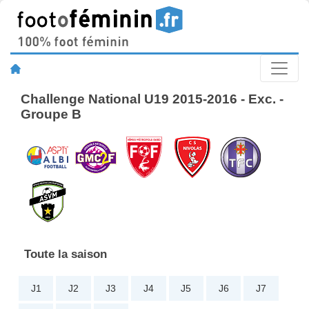
Challenge National U19 2015-2016 - Exc. -
Groupe B
Toute la saison
J1
J2
J3
J4
J5
J6
J7