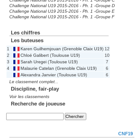
Challenge National U19 2015-2016 - Ph. 1 -Groupe C
Challenge National U19 2015-2016 - Ph. 1 -Groupe D
Challenge National U19 2015-2016 - Ph. 1 -Groupe E
Challenge National U19 2015-2016 - Ph. 1 -Groupe F
Les chiffres
Les buteuses
1
Karen Guilhemjouan
(
Grenoble Claix U19
)
12
2
Chloé Galibert
(
Toulouse U19
)
10
3
Sarah Uregei
(
Toulouse U19
)
7
4
Malaurie Catelan
(
Grenoble Claix U19
)
6
Alexandra Janvier
(
Toulouse U19
)
6
Le classement complet...
Discipline, fair-play
Voir les classements
Recherche de joueuse
CNF19