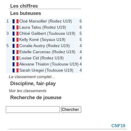
Les chiffres
Les buteuses
1
Cloé Marsollier
(
Rodez U19
)
6
Laura Talou
(
Rodez U19
)
6
3
Chloé Galibert
(
Toulouse U19
)
5
Kelly Koné
(
Soyaux U19
)
5
5
Coralie Austry
(
Rodez U19
)
4
Estelle Carcenac
(
Rodez U19
)
4
Louise Cid
(
Rodez U19
)
4
Alexane Thialon
(
Toulouse U19
)
4
Sarah Uregei
(
Toulouse U19
)
4
Le classement complet...
Discipline, fair-play
Voir les classements
Recherche de joueuse
CNF19