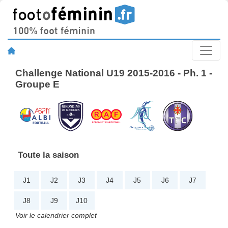
Challenge National U19 2015-2016 - Ph. 1 -
Groupe E
Toute la saison
J1
J2
J3
J4
J5
J6
J7
J8
J9
J10
Voir le calendrier complet