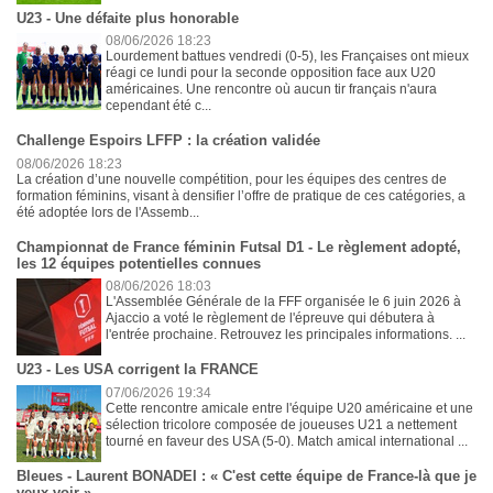
U23 - Une défaite plus honorable
08/06/2026 18:23
Lourdement battues vendredi (0-5), les Françaises ont mieux
réagi ce lundi pour la seconde opposition face aux U20
américaines. Une rencontre où aucun tir français n'aura
cependant été c...
Challenge Espoirs LFFP : la création validée
08/06/2026 18:23
La création d’une nouvelle compétition, pour les équipes des centres de
formation féminins, visant à densifier l’offre de pratique de ces catégories, a
été adoptée lors de l'Assemb...
Championnat de France féminin Futsal D1 - Le règlement adopté,
les 12 équipes potentielles connues
08/06/2026 18:03
L'Assemblée Générale de la FFF organisée le 6 juin 2026 à
Ajaccio a voté le règlement de l'épreuve qui débutera à
l'entrée prochaine. Retrouvez les principales informations. ...
U23 - Les USA corrigent la FRANCE
07/06/2026 19:34
Cette rencontre amicale entre l'équipe U20 américaine et une
sélection tricolore composée de joueuses U21 a nettement
tourné en faveur des USA (5-0). Match amical international ...
Bleues - Laurent BONADEI : « C'est cette équipe de France-là que je
veux voir »