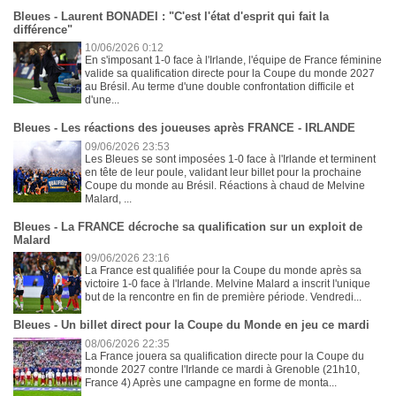
Bleues - Laurent BONADEI : "C'est l'état d'esprit qui fait la
différence"
10/06/2026 0:12
En s'imposant 1-0 face à l'Irlande, l'équipe de France féminine
valide sa qualification directe pour la Coupe du monde 2027
au Brésil. Au terme d'une double confrontation difficile et
d'une...
Bleues - Les réactions des joueuses après FRANCE - IRLANDE
09/06/2026 23:53
Les Bleues se sont imposées 1-0 face à l'Irlande et terminent
en tête de leur poule, validant leur billet pour la prochaine
Coupe du monde au Brésil. Réactions à chaud de Melvine
Malard, ...
Bleues - La FRANCE décroche sa qualification sur un exploit de
Malard
09/06/2026 23:16
La France est qualifiée pour la Coupe du monde après sa
victoire 1-0 face à l'Irlande. Melvine Malard a inscrit l'unique
but de la rencontre en fin de première période. Vendredi...
Bleues - Un billet direct pour la Coupe du Monde en jeu ce mardi
08/06/2026 22:35
La France jouera sa qualification directe pour la Coupe du
monde 2027 contre l'Irlande ce mardi à Grenoble (21h10,
France 4) Après une campagne en forme de monta...