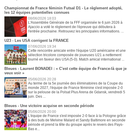
Championnat de France féminin Futsal D1 - Le règlement adopté,
les 12 équipes potentielles connues
08/06/2026 18:03
L'Assemblée Générale de la FFF organisée le 6 juin 2026 à
Ajaccio a voté le règlement de l'épreuve qui débutera à
l'entrée prochaine. Retrouvez les principales informations. ...
U23 - Les USA corrigent la FRANCE
07/06/2026 19:34
Cette rencontre amicale entre l'équipe U20 américaine et une
sélection tricolore composée de joueuses U21 a nettement
tourné en faveur des USA (5-0). Match amical international ...
Bleues - Laurent BONADEI : « C'est cette équipe de France-là que je
veux voir »
05/06/2026 20:28
Au terme de la 5e journée des éliminatoires de la Coupe du
monde 2027, l'équipe de France féminine s'est imposée 2-0
sur la pelouse de la Polsat Plus Arena de Gdansk, vendredi 5
juin. Des ...
Bleues - Une victoire acquise en seconde période
05/06/2026 20:00
L'équipe de France s'est imposée 2-0 face à la Pologne grâce
à des buts de Melvine Malard et Sandy Baltimore en seconde
période et prend la tête du groupe après le revers des Pays-
Bas e...