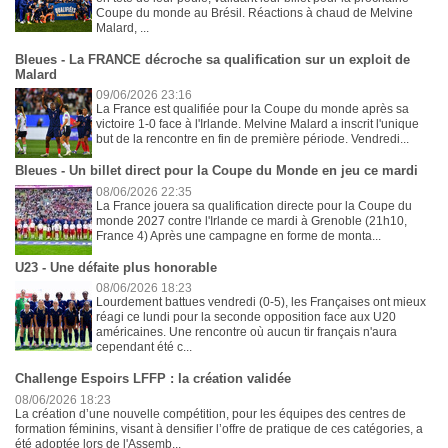
Coupe du monde au Brésil. Réactions à chaud de Melvine
Malard, ...
Bleues - La FRANCE décroche sa qualification sur un exploit de
Malard
09/06/2026 23:16
La France est qualifiée pour la Coupe du monde après sa
victoire 1-0 face à l'Irlande. Melvine Malard a inscrit l'unique
but de la rencontre en fin de première période. Vendredi...
Bleues - Un billet direct pour la Coupe du Monde en jeu ce mardi
08/06/2026 22:35
La France jouera sa qualification directe pour la Coupe du
monde 2027 contre l'Irlande ce mardi à Grenoble (21h10,
France 4) Après une campagne en forme de monta...
U23 - Une défaite plus honorable
08/06/2026 18:23
Lourdement battues vendredi (0-5), les Françaises ont mieux
réagi ce lundi pour la seconde opposition face aux U20
américaines. Une rencontre où aucun tir français n'aura
cependant été c...
Challenge Espoirs LFFP : la création validée
08/06/2026 18:23
La création d’une nouvelle compétition, pour les équipes des centres de
formation féminins, visant à densifier l’offre de pratique de ces catégories, a
été adoptée lors de l'Assemb...