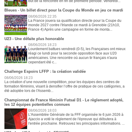
but de la rencontre en fin de première période. Vendredi...
Bleues - Un billet direct pour la Coupe du Monde en jeu ce mardi
08/06/2026 22:35
La France jouera sa qualification directe pour la Coupe du
monde 2027 contre l'Irlande ce mardi à Grenoble (21h10,
France 4) Après une campagne en forme de monta...
U23 - Une défaite plus honorable
08/06/2026 18:23
Lourdement battues vendredi (0-5), les Françaises ont mieux
réagi ce lundi pour la seconde opposition face aux U20
américaines. Une rencontre où aucun tir français n'aura
cependant été c...
Challenge Espoirs LFFP : la création validée
08/06/2026 18:23
La création d’une nouvelle compétition, pour les équipes des centres de
formation féminins, visant à densifier l’offre de pratique de ces catégories, a
été adoptée lors de l'Assemb...
Championnat de France féminin Futsal D1 - Le règlement adopté,
les 12 équipes potentielles connues
08/06/2026 18:03
L'Assemblée Générale de la FFF organisée le 6 juin 2026 à
Ajaccio a voté le règlement de l'épreuve qui débutera à
l'entrée prochaine. Retrouvez les principales informations. ...