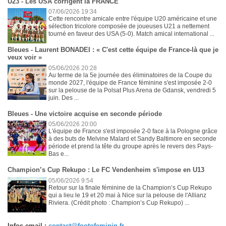
U23 - Les USA corrigent la FRANCE
07/06/2026 19:34
Cette rencontre amicale entre l'équipe U20 américaine et une
sélection tricolore composée de joueuses U21 a nettement
tourné en faveur des USA (5-0). Match amical international ...
Bleues - Laurent BONADEI : « C'est cette équipe de France-là que je
veux voir »
05/06/2026 20:28
Au terme de la 5e journée des éliminatoires de la Coupe du
monde 2027, l'équipe de France féminine s'est imposée 2-0
sur la pelouse de la Polsat Plus Arena de Gdansk, vendredi 5
juin. Des ...
Bleues - Une victoire acquise en seconde période
05/06/2026 20:00
L'équipe de France s'est imposée 2-0 face à la Pologne grâce
à des buts de Melvine Malard et Sandy Baltimore en seconde
période et prend la tête du groupe après le revers des Pays-
Bas e...
Champion’s Cup Rekupo : Le FC Vendenheim s'impose en U13
05/06/2026 9:54
Retour sur la finale féminine de la Champion’s Cup Rekupo
qui a lieu le 19 et 20 mai à Nice sur la pelouse de l'Allianz
Riviera. (Crédit photo : Champion’s Cup Rekupo) ...
Infos email :
contact@footofeminin.fr