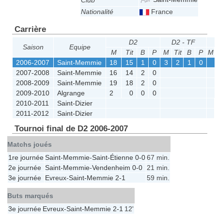
Club
Nationalité
France
Carrière
D2
D2 - TF
Saison
Equipe
M
Tit
B
P
M
Tit
B
P
M
2006-2007
Saint-Memmie
18
15
1
0
3
2
1
0
2007-2008
Saint-Memmie
16
14
2
0
2008-2009
Saint-Memmie
19
18
2
0
2009-2010
Algrange
2
0
0
0
2010-2011
Saint-Dizier
2011-2012
Saint-Dizier
Tournoi final de D2 2006-2007
Matchs joués
1re journée
Saint-Memmie
-
Saint-Étienne
0-0
67 min.
2e journée
Saint-Memmie
-
Vendenheim
0-0
21 min.
3e journée
Evreux
-
Saint-Memmie
2-1
59 min.
Buts marqués
3e journée
Evreux
-
Saint-Memmie
2-1
12'