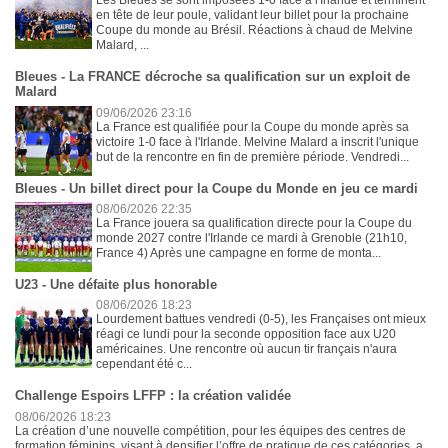
Les Bleues se sont imposées 1-0 face à l'Irlande et terminent
en tête de leur poule, validant leur billet pour la prochaine
Coupe du monde au Brésil. Réactions à chaud de Melvine
Malard, ...
Bleues - La FRANCE décroche sa qualification sur un exploit de
Malard
09/06/2026 23:16
La France est qualifiée pour la Coupe du monde après sa
victoire 1-0 face à l'Irlande. Melvine Malard a inscrit l'unique
but de la rencontre en fin de première période. Vendredi...
Bleues - Un billet direct pour la Coupe du Monde en jeu ce mardi
08/06/2026 22:35
La France jouera sa qualification directe pour la Coupe du
monde 2027 contre l'Irlande ce mardi à Grenoble (21h10,
France 4) Après une campagne en forme de monta...
U23 - Une défaite plus honorable
08/06/2026 18:23
Lourdement battues vendredi (0-5), les Françaises ont mieux
réagi ce lundi pour la seconde opposition face aux U20
américaines. Une rencontre où aucun tir français n'aura
cependant été c...
Challenge Espoirs LFFP : la création validée
08/06/2026 18:23
La création d’une nouvelle compétition, pour les équipes des centres de
formation féminins, visant à densifier l’offre de pratique de ces catégories, a