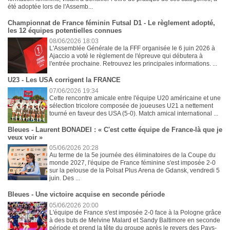
été adoptée lors de l'Assemb...
Championnat de France féminin Futsal D1 - Le règlement adopté,
les 12 équipes potentielles connues
08/06/2026 18:03
L'Assemblée Générale de la FFF organisée le 6 juin 2026 à
Ajaccio a voté le règlement de l'épreuve qui débutera à
l'entrée prochaine. Retrouvez les principales informations. ...
U23 - Les USA corrigent la FRANCE
07/06/2026 19:34
Cette rencontre amicale entre l'équipe U20 américaine et une
sélection tricolore composée de joueuses U21 a nettement
tourné en faveur des USA (5-0). Match amical international ...
Bleues - Laurent BONADEI : « C'est cette équipe de France-là que je
veux voir »
05/06/2026 20:28
Au terme de la 5e journée des éliminatoires de la Coupe du
monde 2027, l'équipe de France féminine s'est imposée 2-0
sur la pelouse de la Polsat Plus Arena de Gdansk, vendredi 5
juin. Des ...
Bleues - Une victoire acquise en seconde période
05/06/2026 20:00
L'équipe de France s'est imposée 2-0 face à la Pologne grâce
à des buts de Melvine Malard et Sandy Baltimore en seconde
période et prend la tête du groupe après le revers des Pays-