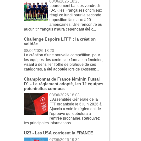
08/06/2026 18:23
Lourdement battues vendredi
(0-5), les Françaises ont mieux
réagi ce lundi pour la seconde
opposition face aux U20
américaines. Une rencontre où
aucun tir français n'aura cependant été c...
Challenge Espoirs LFFP : la création
validée
08/06/2026 18:23
La création d’une nouvelle compétition, pour
les équipes des centres de formation féminins,
visant à densifier l’offre de pratique de ces
catégories, a été adoptée lors de l'Assemb...
Championnat de France féminin Futsal
D1 - Le règlement adopté, les 12 équipes
potentielles connues
08/06/2026 18:03
L'Assemblée Générale de la
FFF organisée le 6 juin 2026 à
Ajaccio a voté le règlement de
l'épreuve qui débutera à
l'entrée prochaine. Retrouvez
les principales informations. ...
U23 - Les USA corrigent la FRANCE
07/06/2026 19:34