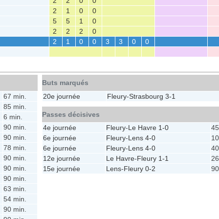
2
2
0
0
2
1
0
0
5
5
1
0
2
2
2
0
2
1
0
0
3
3
0
0
Buts marqués
67 min.
20e journée
Fleury
-
Strasbourg
3-1
85 min.
Passes décisives
6 min.
90 min.
4e journée
Fleury
-
Le Havre
1-0
45
90 min.
6e journée
Fleury
-
Lens
4-0
10
78 min.
6e journée
Fleury
-
Lens
4-0
40
90 min.
12e journée
Le Havre
-
Fleury
1-1
26
90 min.
15e journée
Lens
-
Fleury
0-2
90
90 min.
63 min.
54 min.
90 min.