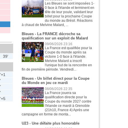
Les Bleues se sont imposées 1-
0 face à l'Irlande et terminent en
tête de leur poule, validant leur
billet pour la prochaine Coupe
du monde au Brésil. Réactions
à chaud de Melvine Malard, ...
Bleues - La FRANCE décroche sa
qualification sur un exploit de Malard
09/06/2026 23:16
La France est qualifiée pour la
Coupe du monde après sa
39'
victoire 1-0 face à l'Irlande.
Melvine Malard a inscrit
l'unique but de la rencontre en
fin de première période. Vendredi...
'+1
Bleues - Un billet direct pour la Coupe
'
du Monde en jeu ce mardi
'
08/06/2026 22:35
'
La France jouera sa
qualification directe pour la
'+5
Coupe du monde 2027 contre
l'Irlande ce mardi à Grenoble
(21h10, France 4) Après une
campagne en forme de monta...
U23 - Une défaite plus honorable