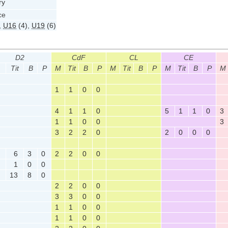
ry
ce
,
U16
(4)
,
U19
(6)
D2
CdF
CL
CE
Tit
B
P
M
Tit
B
P
M
Tit
B
P
M
Tit
B
P
M
1
1
0
0
4
1
1
0
5
1
1
0
3
1
1
0
0
3
3
2
2
0
2
0
0
0
8
6
3
0
2
2
0
0
9
1
0
0
1
13
8
0
2
2
0
0
3
3
0
0
1
1
0
0
1
1
0
0