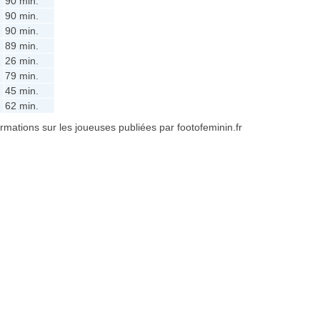
90 min.
90 min.
90 min.
89 min.
26 min.
79 min.
45 min.
62 min.
formations sur les joueuses publiées par footofeminin.fr