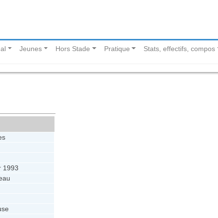
al
Jeunes
Hors Stade
Pratique
Stats, effectifs, compos
es
r 1993
eau
use