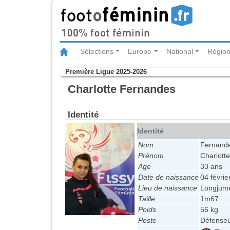
Sélections
Europe
National
Région
Première Ligue 2025-2026
Charlotte Fernandes
Identité
Identité
Nom
Fernand
Prénom
Charlotte
Age
33 ans
Date de naissance
04 févrie
Lieu de naissance
Longjum
Taille
1m67
Poids
56 kg
Poste
Défense