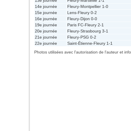
13e journée
Fleury
-
Marseille
1-1
14e journée
Fleury
-
Montpellier
1-0
15e journée
Lens
-
Fleury
0-2
16e journée
Fleury
-
Dijon
0-0
19e journée
Paris FC
-
Fleury
2-1
20e journée
Fleury
-
Strasbourg
3-1
21e journée
Fleury
-
PSG
0-2
22e journée
Saint-Étienne
-
Fleury
1-1
Photos utilisées avec l'autorisation de l'auteur et in