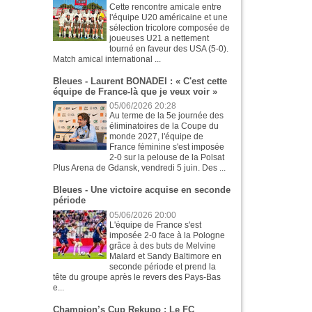
Cette rencontre amicale entre
l'équipe U20 américaine et une
sélection tricolore composée de
joueuses U21 a nettement
tourné en faveur des USA (5-0).
Match amical international ...
Bleues - Laurent BONADEI : « C'est cette
équipe de France-là que je veux voir »
05/06/2026 20:28
Au terme de la 5e journée des
éliminatoires de la Coupe du
monde 2027, l'équipe de
France féminine s'est imposée
2-0 sur la pelouse de la Polsat
Plus Arena de Gdansk, vendredi 5 juin. Des ...
Bleues - Une victoire acquise en seconde
période
05/06/2026 20:00
L'équipe de France s'est
imposée 2-0 face à la Pologne
grâce à des buts de Melvine
Malard et Sandy Baltimore en
seconde période et prend la
tête du groupe après le revers des Pays-Bas
e...
Champion’s Cup Rekupo : Le FC