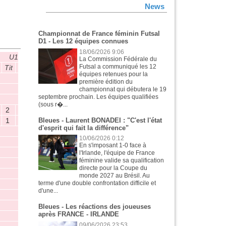
News
Championnat de France féminin Futsal
D1 - Les 12 équipes connues
18/06/2026 9:06
U19
U17
U16
D3
C
La Commission Fédérale du
Futsal a communiqué les 12
Tit
B
P
M
Tit
B
P
M
Tit
B
P
M
Tit
B
P
M
T
équipes retenues pour la
1
1
0
0
première édition du
7
5
2
0
3
2
0
0
4
4
2
0
championnat qui débutera le 19
septembre prochain. Les équipes qualifiées
7
5
4
2
3
3
0
0
(sous r�...
2
0
0
1
Bleues - Laurent BONADEI : "C'est l'état
1
0
0
8
d'esprit qui fait la différence"
10/06/2026 0:12
En s'imposant 1-0 face à
l'Irlande, l'équipe de France
féminine valide sa qualification
directe pour la Coupe du
monde 2027 au Brésil. Au
terme d'une double confrontation difficile et
d'une...
Bleues - Les réactions des joueuses
après FRANCE - IRLANDE
09/06/2026 23:53