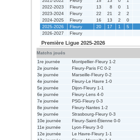
2021-2022
Fleury
15
13
0
1
2022-2023
Fleury
13
8
0
1
2023-2024
Fleury
22
21
2
2
2024-2025
Fleury
16
13
2
0
2025-2026
Fleury
20
17
1
5
2026-2027
Fleury
Première Ligue 2025-2026
Matchs joués
1re journée
Montpellier
-
Fleury
1-2
2e journée
Fleury
-
Paris FC
0-2
3e journée
Marseille
-
Fleury
0-2
4e journée
Fleury
-
Le Havre
1-0
5e journée
Dijon
-
Fleury
1-1
6e journée
Fleury
-
Lens
4-0
7e journée
PSG
-
Fleury
0-3
8e journée
Fleury
-
Nantes
1-2
9e journée
Strasbourg
-
Fleury
0-3
10e journée
Fleury
-
Saint-Étienne
0-0
11e journée
Lyon
-
Fleury
3-0
12e journée
Le Havre
-
Fleury
1-1