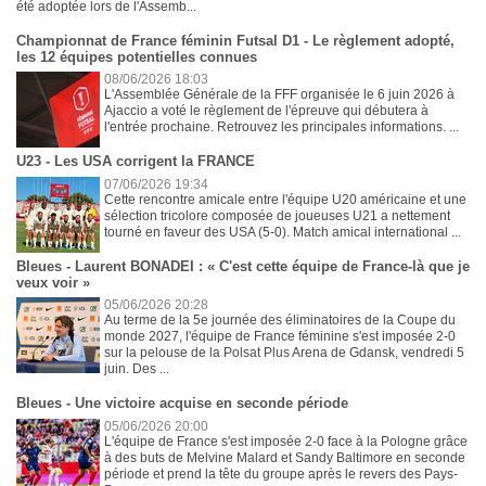
été adoptée lors de l'Assemb...
Championnat de France féminin Futsal D1 - Le règlement adopté,
les 12 équipes potentielles connues
08/06/2026 18:03
L'Assemblée Générale de la FFF organisée le 6 juin 2026 à
Ajaccio a voté le règlement de l'épreuve qui débutera à
l'entrée prochaine. Retrouvez les principales informations. ...
U23 - Les USA corrigent la FRANCE
07/06/2026 19:34
Cette rencontre amicale entre l'équipe U20 américaine et une
sélection tricolore composée de joueuses U21 a nettement
tourné en faveur des USA (5-0). Match amical international ...
Bleues - Laurent BONADEI : « C'est cette équipe de France-là que je
veux voir »
05/06/2026 20:28
Au terme de la 5e journée des éliminatoires de la Coupe du
monde 2027, l'équipe de France féminine s'est imposée 2-0
sur la pelouse de la Polsat Plus Arena de Gdansk, vendredi 5
juin. Des ...
Bleues - Une victoire acquise en seconde période
05/06/2026 20:00
L'équipe de France s'est imposée 2-0 face à la Pologne grâce
à des buts de Melvine Malard et Sandy Baltimore en seconde
période et prend la tête du groupe après le revers des Pays-