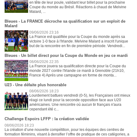
en tête de leur poule, validant leur billet pour la prochaine
Coupe du monde au Brésil. Réactions à chaud de Melvine
Malard, ...
Bleues - La FRANCE décroche sa qualification sur un exploit de
Malard
09/06/2026 23:16
La France est qualifiée pour la Coupe du monde après sa
victoire 1-0 face à l'Irlande. Melvine Malard a inscrit l'unique
but de la rencontre en fin de première période. Vendredi...
Bleues - Un billet direct pour la Coupe du Monde en jeu ce mardi
08/06/2026 22:35
La France jouera sa qualification directe pour la Coupe du
monde 2027 contre l'Irlande ce mardi à Grenoble (21h10,
France 4) Après une campagne en forme de monta...
U23 - Une défaite plus honorable
08/06/2026 18:23
Lourdement battues vendredi (0-5), les Françaises ont mieux
réagi ce lundi pour la seconde opposition face aux U20
américaines. Une rencontre où aucun tir français n'aura
cependant été c...
Challenge Espoirs LFFP : la création validée
08/06/2026 18:23
La création d’une nouvelle compétition, pour les équipes des centres de
formation féminins, visant à densifier l’offre de pratique de ces catégories, a