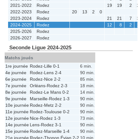
2021-2022
Rodez
19
19
2
2022-2023
Rodez
20
13
2
0
2023-2024
Rodez
21
21
7
2024-2025
Rodez
12
8
2
2025-2026
Rodez
2026-2027
Rodez
Seconde Ligue 2024-2025
Matchs joués
1re journée
Rodez
-
Lille
0-1
6 min.
4e journée
Rodez
-
Lens
2-4
90 min.
6e journée
Rodez
-
Nice
2-2
85 min.
7e journée
Orléans
-
Rodez
2-3
18 min.
8e journée
Rodez
-
Le Mans
0-2
14 min.
9e journée
Marseille
-
Rodez
1-3
90 min.
10e journée
Rodez
-
Metz
2-2
90 min.
11e journée
Rodez
-
Toulouse
0-2
90 min.
12e journée
Nice
-
Rodez
1-3
73 min.
14e journée
Lens
-
Rodez
3-1
90 min.
15e journée
Rodez
-
Marseille
1-4
90 min.
21e journée
Rodez
-
Thonon Évian
2-2
10 min.