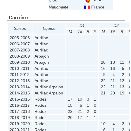
Club
Nationalité
France
Carrière
D1
D2
Saison
Equipe
M
Tit
B
P
M
Tit
B
2005-2006
Aurillac
2006-2007
Aurillac
2007-2008
Aurillac
2008-2009
Arpajon
2009-2010
Arpajon
20
18
11
2010-2011
Aurillac
16
16
5
2011-2012
Aurillac
9
4
2
2012-2013
Aurillac
22
21
12
2013-2014
Aurillac Arpajon
22
21
13
2014-2015
Aurillac Arpajon
21
20
19
2015-2016
Rodez
17
10
3
1
2016-2017
Rodez
15
5
1
0
2017-2018
Rodez
22
21
2
0
2018-2019
Rodez
20
17
1
1
2019-2020
Rodez
10
4
2
2020-2021
Rodez
6
1
2