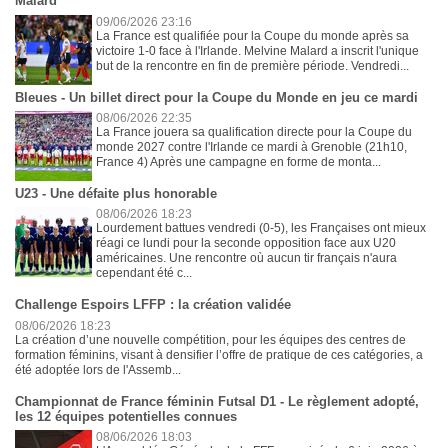
Malard
09/06/2026 23:16
La France est qualifiée pour la Coupe du monde après sa
victoire 1-0 face à l'Irlande. Melvine Malard a inscrit l'unique
but de la rencontre en fin de première période. Vendredi...
Bleues - Un billet direct pour la Coupe du Monde en jeu ce mardi
08/06/2026 22:35
La France jouera sa qualification directe pour la Coupe du
monde 2027 contre l'Irlande ce mardi à Grenoble (21h10,
France 4) Après une campagne en forme de monta...
U23 - Une défaite plus honorable
08/06/2026 18:23
Lourdement battues vendredi (0-5), les Françaises ont mieux
réagi ce lundi pour la seconde opposition face aux U20
américaines. Une rencontre où aucun tir français n'aura
cependant été c...
Challenge Espoirs LFFP : la création validée
08/06/2026 18:23
La création d’une nouvelle compétition, pour les équipes des centres de
formation féminins, visant à densifier l’offre de pratique de ces catégories, a
été adoptée lors de l'Assemb...
Championnat de France féminin Futsal D1 - Le règlement adopté,
les 12 équipes potentielles connues
08/06/2026 18:03