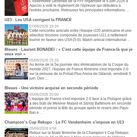
L'Assemblée Générale de la FFF organisée le 6 juin 2026 à
Ajaccio a voté le règlement de l'épreuve qui débutera à
l'entrée prochaine. Retrouvez les principales informations. ...
U23 - Les USA corrigent la FRANCE
07/06/2026 19:34
Cette rencontre amicale entre l'équipe U20 américaine et une
sélection tricolore composée de joueuses U21 a nettement
tourné en faveur des USA (5-0). Match amical international ...
Bleues - Laurent BONADEI : « C'est cette équipe de France-là que je
veux voir »
05/06/2026 20:28
Au terme de la 5e journée des éliminatoires de la Coupe du
monde 2027, l'équipe de France féminine s'est imposée 2-0
sur la pelouse de la Polsat Plus Arena de Gdansk, vendredi 5
juin. Des ...
Bleues - Une victoire acquise en seconde période
05/06/2026 20:00
L'équipe de France s'est imposée 2-0 face à la Pologne grâce
à des buts de Melvine Malard et Sandy Baltimore en seconde
période et prend la tête du groupe après le revers des Pays-
Bas e...
Champion’s Cup Rekupo : Le FC Vendenheim s'impose en U13
05/06/2026 9:54
Retour sur la finale féminine de la Champion’s Cup Rekupo