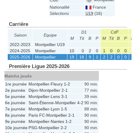
Club
Nationalité
France
Sélections
U19
(16)
Carrière
D1
CdF
Saison
Equipe
M
Tit
B
P
M
Tit
B
P
2022-2023
Montpellier U19
2024-2025
Montpellier
10
0
2
0
1
0
0
0
2025-2026
Montpellier
19
18
9
1
2
2
0
0
Première Ligue 2025-2026
Matchs joués
1re journée
Montpellier
-
Fleury
1-2
90 min.
2e journée
Dijon
-
Montpellier
2-1
77 min.
5e journée
Montpellier
-
Lens
3-1
39 min.
6e journée
Saint-Étienne
-
Montpellier
4-2
90 min.
7e journée
Montpellier
-
Lyon
1-5
88 min.
8e journée
Paris FC
-
Montpellier
2-1
90 min.
9e journée
Montpellier
-
Nantes
1-2
90 min.
10e journée
PSG
-
Montpellier
2-2
90 min.