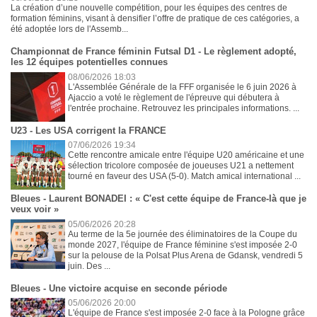
La création d’une nouvelle compétition, pour les équipes des centres de
formation féminins, visant à densifier l’offre de pratique de ces catégories, a
été adoptée lors de l'Assemb...
Championnat de France féminin Futsal D1 - Le règlement adopté,
les 12 équipes potentielles connues
08/06/2026 18:03
L'Assemblée Générale de la FFF organisée le 6 juin 2026 à
Ajaccio a voté le règlement de l'épreuve qui débutera à
l'entrée prochaine. Retrouvez les principales informations. ...
U23 - Les USA corrigent la FRANCE
07/06/2026 19:34
Cette rencontre amicale entre l'équipe U20 américaine et une
sélection tricolore composée de joueuses U21 a nettement
tourné en faveur des USA (5-0). Match amical international ...
Bleues - Laurent BONADEI : « C'est cette équipe de France-là que je
veux voir »
05/06/2026 20:28
Au terme de la 5e journée des éliminatoires de la Coupe du
monde 2027, l'équipe de France féminine s'est imposée 2-0
sur la pelouse de la Polsat Plus Arena de Gdansk, vendredi 5
juin. Des ...
Bleues - Une victoire acquise en seconde période
05/06/2026 20:00
L'équipe de France s'est imposée 2-0 face à la Pologne grâce