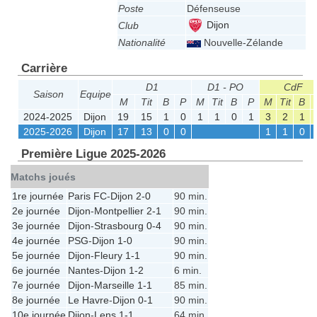
Poste
Défenseuse
Dijon
Club
Nationalité
Nouvelle-Zélande
Carrière
D1
D1 - PO
CdF
Saison
Equipe
M
Tit
B
P
M
Tit
B
P
M
Tit
B
2024-2025
Dijon
19
15
1
0
1
1
0
1
3
2
1
2025-2026
Dijon
17
13
0
0
1
1
0
Première Ligue 2025-2026
Matchs joués
1re journée
Paris FC
-
Dijon
2-0
90 min.
2e journée
Dijon
-
Montpellier
2-1
90 min.
3e journée
Dijon
-
Strasbourg
0-4
90 min.
4e journée
PSG
-
Dijon
1-0
90 min.
5e journée
Dijon
-
Fleury
1-1
90 min.
6e journée
Nantes
-
Dijon
1-2
6 min.
7e journée
Dijon
-
Marseille
1-1
85 min.
8e journée
Le Havre
-
Dijon
0-1
90 min.
10e journée
Dijon
-
Lens
1-1
64 min.