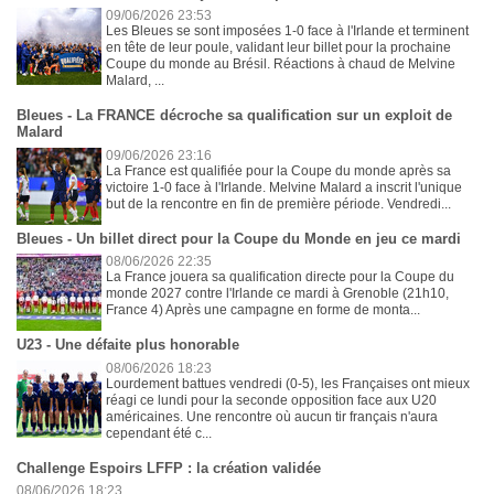
09/06/2026 23:53
Les Bleues se sont imposées 1-0 face à l'Irlande et terminent
en tête de leur poule, validant leur billet pour la prochaine
Coupe du monde au Brésil. Réactions à chaud de Melvine
Malard, ...
Bleues - La FRANCE décroche sa qualification sur un exploit de
Malard
09/06/2026 23:16
La France est qualifiée pour la Coupe du monde après sa
victoire 1-0 face à l'Irlande. Melvine Malard a inscrit l'unique
but de la rencontre en fin de première période. Vendredi...
Bleues - Un billet direct pour la Coupe du Monde en jeu ce mardi
08/06/2026 22:35
La France jouera sa qualification directe pour la Coupe du
monde 2027 contre l'Irlande ce mardi à Grenoble (21h10,
France 4) Après une campagne en forme de monta...
U23 - Une défaite plus honorable
08/06/2026 18:23
Lourdement battues vendredi (0-5), les Françaises ont mieux
réagi ce lundi pour la seconde opposition face aux U20
américaines. Une rencontre où aucun tir français n'aura
cependant été c...
Challenge Espoirs LFFP : la création validée
08/06/2026 18:23