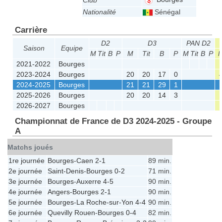
Club
Nationalité
Sénégal
Carrière
D2
D3
PAN D2
Saison
Equipe
M
Tit
B
P
M
Tit
B
P
M
Tit
B
P
2021-2022
Bourges
2023-2024
Bourges
20
20
17
0
2024-2025
Bourges
21
21
29
1
2025-2026
Bourges
20
20
14
3
2026-2027
Bourges
Championnat de France de D3 2024-2025 - Groupe
A
Matchs joués
1re journée
Bourges
-
Caen
2-1
89 min.
2e journée
Saint-Denis
-
Bourges
0-2
71 min.
3e journée
Bourges
-
Auxerre
4-5
90 min.
4e journée
Angers
-
Bourges
2-1
90 min.
5e journée
Bourges
-
La Roche-sur-Yon
4-4
90 min.
6e journée
Quevilly Rouen
-
Bourges
0-4
82 min.