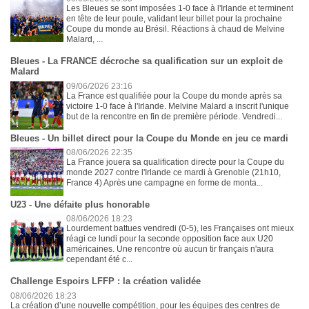
Les Bleues se sont imposées 1-0 face à l'Irlande et terminent
en tête de leur poule, validant leur billet pour la prochaine
Coupe du monde au Brésil. Réactions à chaud de Melvine
Malard, ...
Bleues - La FRANCE décroche sa qualification sur un exploit de
Malard
09/06/2026 23:16
La France est qualifiée pour la Coupe du monde après sa
victoire 1-0 face à l'Irlande. Melvine Malard a inscrit l'unique
but de la rencontre en fin de première période. Vendredi...
Bleues - Un billet direct pour la Coupe du Monde en jeu ce mardi
08/06/2026 22:35
La France jouera sa qualification directe pour la Coupe du
monde 2027 contre l'Irlande ce mardi à Grenoble (21h10,
France 4) Après une campagne en forme de monta...
U23 - Une défaite plus honorable
08/06/2026 18:23
Lourdement battues vendredi (0-5), les Françaises ont mieux
réagi ce lundi pour la seconde opposition face aux U20
américaines. Une rencontre où aucun tir français n'aura
cependant été c...
Challenge Espoirs LFFP : la création validée
08/06/2026 18:23
La création d’une nouvelle compétition, pour les équipes des centres de