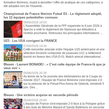
formation féminins, visant à densifier l’offre de pratique de ces catégories, a
été adoptée lors de l'Assemb...
Championnat de France féminin Futsal D1 - Le règlement adopté,
les 12 équipes potentielles connues
08/06/2026 18:03
L'Assemblée Générale de la FFF organisée le 6 juin 2026 à
Ajaccio a voté le règlement de l'épreuve qui débutera à
l'entrée prochaine. Retrouvez les principales informations. ...
U23 - Les USA corrigent la FRANCE
07/06/2026 19:34
Cette rencontre amicale entre l'équipe U20 américaine et une
sélection tricolore composée de joueuses U21 a nettement
tourné en faveur des USA (5-0). Match amical international ...
Bleues - Laurent BONADEI : « C'est cette équipe de France-là que je
veux voir »
05/06/2026 20:28
Au terme de la 5e journée des éliminatoires de la Coupe du
monde 2027, l'équipe de France féminine s'est imposée 2-0
sur la pelouse de la Polsat Plus Arena de Gdansk, vendredi 5
juin. Des ...
Bleues - Une victoire acquise en seconde période
05/06/2026 20:00
L'équipe de France s'est imposée 2-0 face à la Pologne grâce
à des buts de Melvine Malard et Sandy Baltimore en seconde