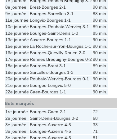
7e journée
Bourges
-
Rennes Bréquigny
3-2
90 min.
8e journée
Brest
-
Bourges
2-1
90 min.
9e journée
Bourges
-
Sarcelles
3-1
88 min.
11e journée
Longvic
-
Bourges
1-1
90 min.
10e journée
Bourges
-
Roubaix-Wervicq
3-1
89 min.
12e journée
Bourges
-
Saint-Denis
1-0
85 min.
13e journée
Auxerre
-
Bourges
1-1
90 min.
15e journée
La Roche-sur-Yon
-
Bourges
1-1
90 min.
16e journée
Bourges
-
Quevilly Rouen
2-0
90 min.
17e journée
Rennes Bréquigny
-
Bourges
0-2
90 min.
18e journée
Bourges
-
Brest
3-1
89 min.
19e journée
Sarcelles
-
Bourges
1-3
90 min.
20e journée
Roubaix-Wervicq
-
Bourges
0-1
90 min.
21e journée
Bourges
-
Longvic
5-0
90 min.
22e journée
Caen
-
Bourges
1-1
90 min.
Buts marqués
1re journée
Bourges
-
Caen
2-1
72'
2e journée
Saint-Denis
-
Bourges
0-2
68'
3e journée
Bourges
-
Auxerre
4-5
33'
3e journée
Bourges
-
Auxerre
4-5
71'
3e journée
Bourges
-
Auxerre
4-5
81'