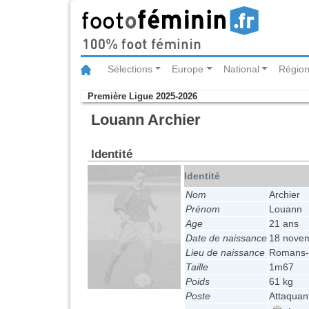
Sélections
Europe
National
Région
Première Ligue 2025-2026
Louann Archier
Identité
Identité
Nom
Archier
Prénom
Louann
Age
21 ans
Date de naissance
18 nove
Lieu de naissance
Romans-s
Taille
1m67
Poids
61 kg
Poste
Attaquan