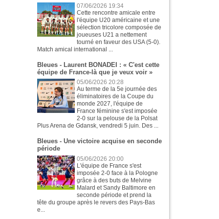
07/06/2026 19:34
Cette rencontre amicale entre
l'équipe U20 américaine et une
sélection tricolore composée de
joueuses U21 a nettement
tourné en faveur des USA (5-0).
Match amical international ...
Bleues - Laurent BONADEI : « C'est cette
équipe de France-là que je veux voir »
05/06/2026 20:28
Au terme de la 5e journée des
éliminatoires de la Coupe du
monde 2027, l'équipe de
France féminine s'est imposée
2-0 sur la pelouse de la Polsat
Plus Arena de Gdansk, vendredi 5 juin. Des ...
Bleues - Une victoire acquise en seconde
période
05/06/2026 20:00
L'équipe de France s'est
imposée 2-0 face à la Pologne
grâce à des buts de Melvine
Malard et Sandy Baltimore en
seconde période et prend la
tête du groupe après le revers des Pays-Bas
e...