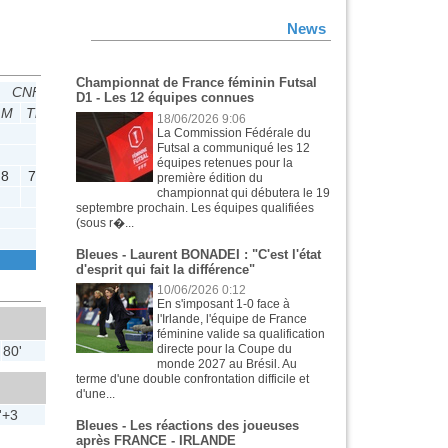
News
Championnat de France féminin Futsal
CNF U19 2
CNU19
D1 - Les 12 équipes connues
M
Tit
B
P
M
Tit
B
P
18/06/2026 9:06
La Commission Fédérale du
Futsal a communiqué les 12
équipes retenues pour la
8
7
4
0
9
7
4
0
première édition du
championnat qui débutera le 19
septembre prochain. Les équipes qualifiées
(sous r�...
Bleues - Laurent BONADEI : "C'est l'état
d'esprit qui fait la différence"
10/06/2026 0:12
En s'imposant 1-0 face à
l'Irlande, l'équipe de France
féminine valide sa qualification
directe pour la Coupe du
80'
monde 2027 au Brésil. Au
terme d'une double confrontation difficile et
d'une...
'+3
Bleues - Les réactions des joueuses
après FRANCE - IRLANDE