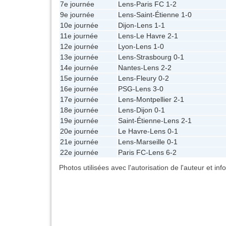
7e journée
Lens
-
Paris FC
1-2
9e journée
Lens
-
Saint-Étienne
1-0
10e journée
Dijon
-
Lens
1-1
11e journée
Lens
-
Le Havre
2-1
12e journée
Lyon
-
Lens
1-0
13e journée
Lens
-
Strasbourg
0-1
14e journée
Nantes
-
Lens
2-2
15e journée
Lens
-
Fleury
0-2
16e journée
PSG
-
Lens
3-0
17e journée
Lens
-
Montpellier
2-1
18e journée
Lens
-
Dijon
0-1
19e journée
Saint-Étienne
-
Lens
2-1
20e journée
Le Havre
-
Lens
0-1
21e journée
Lens
-
Marseille
0-1
22e journée
Paris FC
-
Lens
6-2
Photos utilisées avec l'autorisation de l'auteur et in