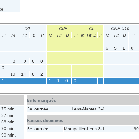
s
ce
D2
CdF
CL
CNF U19
P
M
Tit
B
P
M
Tit
B
P
M
Tit
B
P
M
Tit
B
P
6
5
1
0
3
0
0
0
0
19
14
8
2
1
1
1
0
0
Buts marqués
75 min.
3e journée
Lens
-
Nantes
3-4
37 min.
Passes décisives
68 min.
90 min.
5e journée
Montpellier
-
Lens
3-1
90
90 min.