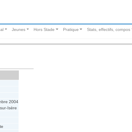
al
Jeunes
Hors Stade
Pratique
Stats, effectifs, compos
mbre 2004
ur-Isère
te