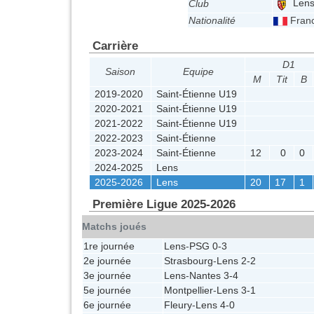
Len
Club
Nationalité
Fran
Carrière
D1
Saison
Equipe
M
Tit
B
2019-2020
Saint-Étienne U19
2020-2021
Saint-Étienne U19
2021-2022
Saint-Étienne U19
2022-2023
Saint-Étienne
2023-2024
Saint-Étienne
12
0
0
2024-2025
Lens
2025-2026
Lens
20
17
1
Première Ligue 2025-2026
Matchs joués
1re journée
Lens
-
PSG
0-3
2e journée
Strasbourg
-
Lens
2-2
3e journée
Lens
-
Nantes
3-4
5e journée
Montpellier
-
Lens
3-1
6e journée
Fleury
-
Lens
4-0