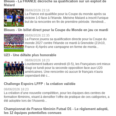
Bleues - La FRANCE décroche sa qualification sur un exploit de
Malard
09/06/2026 23:16
La France est qualifiée pour la Coupe du monde après sa
victoire 1-0 face à l'Irlande. Melvine Malard a inscrit l'unique
but de la rencontre en fin de première période. Vendredi...
Bleues - Un billet direct pour la Coupe du Monde en jeu ce mardi
08/06/2026 22:35
La France jouera sa qualification directe pour la Coupe du
monde 2027 contre l'Irlande ce mardi à Grenoble (21h10,
France 4) Après une campagne en forme de monta...
U23 - Une défaite plus honorable
08/06/2026 18:23
Lourdement battues vendredi (0-5), les Françaises ont mieux
réagi ce lundi pour la seconde opposition face aux U20
américaines. Une rencontre où aucun tir français n'aura
cependant été c...
Challenge Espoirs LFFP : la création validée
08/06/2026 18:23
La création d’une nouvelle compétition, pour les équipes des centres de
formation féminins, visant à densifier l’offre de pratique de ces catégories, a
été adoptée lors de l'Assemb...
Championnat de France féminin Futsal D1 - Le règlement adopté,
les 12 équipes potentielles connues