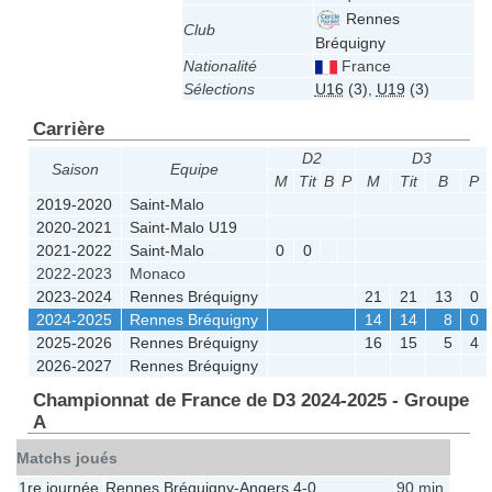
Rennes
Club
Bréquigny
Nationalité
France
Sélections
U16
(3)
,
U19
(3)
Carrière
D2
D3
Saison
Equipe
M
Tit
B
P
M
Tit
B
P
2019-2020
Saint-Malo
2020-2021
Saint-Malo U19
2021-2022
Saint-Malo
0
0
2022-2023
Monaco
2023-2024
Rennes Bréquigny
21
21
13
0
2024-2025
Rennes Bréquigny
14
14
8
0
2025-2026
Rennes Bréquigny
16
15
5
4
2026-2027
Rennes Bréquigny
Championnat de France de D3 2024-2025 - Groupe
A
Matchs joués
1re journée
Rennes Bréquigny
-
Angers
4-0
90 min.