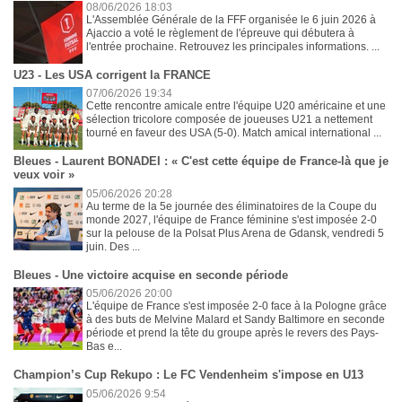
08/06/2026 18:03
L'Assemblée Générale de la FFF organisée le 6 juin 2026 à
Ajaccio a voté le règlement de l'épreuve qui débutera à
l'entrée prochaine. Retrouvez les principales informations. ...
U23 - Les USA corrigent la FRANCE
07/06/2026 19:34
Cette rencontre amicale entre l'équipe U20 américaine et une
sélection tricolore composée de joueuses U21 a nettement
tourné en faveur des USA (5-0). Match amical international ...
Bleues - Laurent BONADEI : « C'est cette équipe de France-là que je
veux voir »
05/06/2026 20:28
Au terme de la 5e journée des éliminatoires de la Coupe du
monde 2027, l'équipe de France féminine s'est imposée 2-0
sur la pelouse de la Polsat Plus Arena de Gdansk, vendredi 5
juin. Des ...
Bleues - Une victoire acquise en seconde période
05/06/2026 20:00
L'équipe de France s'est imposée 2-0 face à la Pologne grâce
à des buts de Melvine Malard et Sandy Baltimore en seconde
période et prend la tête du groupe après le revers des Pays-
Bas e...
Champion’s Cup Rekupo : Le FC Vendenheim s'impose en U13
05/06/2026 9:54