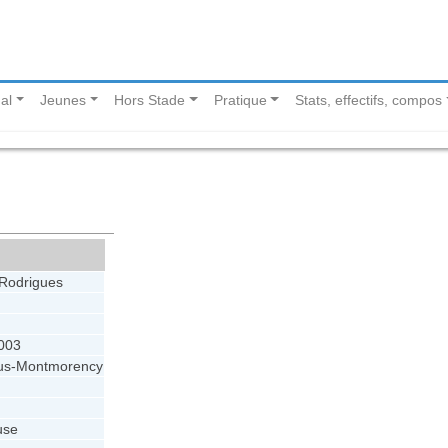
al
Jeunes
Hors Stade
Pratique
Stats, effectifs, compos
Rodrigues
003
ous-Montmorency
use