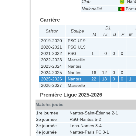
Nant
Club
Nationalité
Port
Carrière
D1
Saison
Equipe
M
Tit
B
P
M
2019-2020
PSG U19
2020-2021
PSG U19
2021-2022
PSG
1
0
0
0
2022-2023
Marseille
2023-2024
Nantes
2024-2025
Nantes
16
12
0
0
2025-2026
Nantes
22
18
0
0
1
2026-2027
Marseille
Première Ligue 2025-2026
Matchs joués
1re journée
Nantes
-
Saint-Étienne
2-1
2e journée
PSG
-
Nantes
5-2
3e journée
Lens
-
Nantes
3-4
4e journée
Nantes
-
Paris FC
3-1