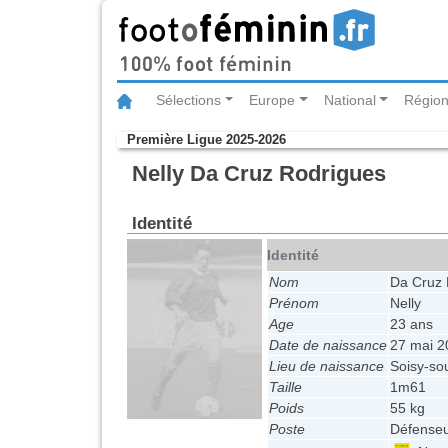
Sélections
Europe
National
Région
Première Ligue 2025-2026
Nelly Da Cruz Rodrigues
Identité
Identité
Nom
Da Cruz 
Prénom
Nelly
Age
23 ans
Date de naissance
27 mai 2
Lieu de naissance
Soisy-s
Taille
1m61
Poids
55 kg
Poste
Défense