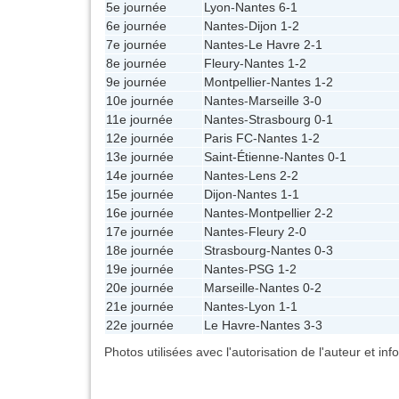
5e journée
Lyon
-
Nantes
6-1
6e journée
Nantes
-
Dijon
1-2
7e journée
Nantes
-
Le Havre
2-1
8e journée
Fleury
-
Nantes
1-2
9e journée
Montpellier
-
Nantes
1-2
10e journée
Nantes
-
Marseille
3-0
11e journée
Nantes
-
Strasbourg
0-1
12e journée
Paris FC
-
Nantes
1-2
13e journée
Saint-Étienne
-
Nantes
0-1
14e journée
Nantes
-
Lens
2-2
15e journée
Dijon
-
Nantes
1-1
16e journée
Nantes
-
Montpellier
2-2
17e journée
Nantes
-
Fleury
2-0
18e journée
Strasbourg
-
Nantes
0-3
19e journée
Nantes
-
PSG
1-2
20e journée
Marseille
-
Nantes
0-2
21e journée
Nantes
-
Lyon
1-1
22e journée
Le Havre
-
Nantes
3-3
Photos utilisées avec l'autorisation de l'auteur et in