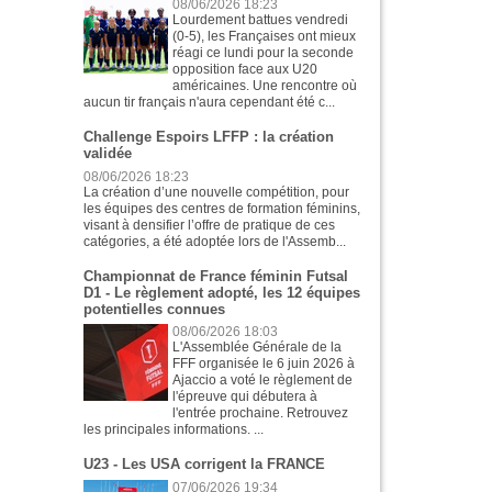
08/06/2026 18:23
Lourdement battues vendredi
(0-5), les Françaises ont mieux
réagi ce lundi pour la seconde
opposition face aux U20
américaines. Une rencontre où
aucun tir français n'aura cependant été c...
Challenge Espoirs LFFP : la création
validée
08/06/2026 18:23
La création d’une nouvelle compétition, pour
les équipes des centres de formation féminins,
visant à densifier l’offre de pratique de ces
catégories, a été adoptée lors de l'Assemb...
Championnat de France féminin Futsal
D1 - Le règlement adopté, les 12 équipes
potentielles connues
08/06/2026 18:03
L'Assemblée Générale de la
FFF organisée le 6 juin 2026 à
Ajaccio a voté le règlement de
l'épreuve qui débutera à
l'entrée prochaine. Retrouvez
les principales informations. ...
U23 - Les USA corrigent la FRANCE
07/06/2026 19:34