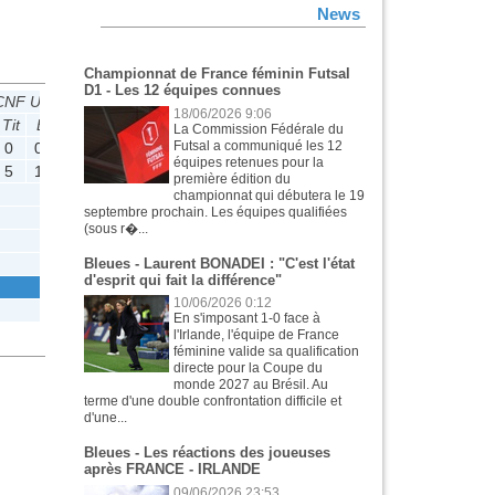
News
Championnat de France féminin Futsal
D1 - Les 12 équipes connues
CNF U19
CNF U19 2
CNU19
18/06/2026 9:06
Tit
B
P
M
Tit
B
P
M
Tit
B
P
La Commission Fédérale du
Futsal a communiqué les 12
0
0
0
équipes retenues pour la
5
1
0
première édition du
7
7
0
0
6
6
0
0
championnat qui débutera le 19
septembre prochain. Les équipes qualifiées
(sous r�...
Bleues - Laurent BONADEI : "C'est l'état
d'esprit qui fait la différence"
10/06/2026 0:12
En s'imposant 1-0 face à
l'Irlande, l'équipe de France
féminine valide sa qualification
directe pour la Coupe du
monde 2027 au Brésil. Au
terme d'une double confrontation difficile et
d'une...
Bleues - Les réactions des joueuses
après FRANCE - IRLANDE
09/06/2026 23:53