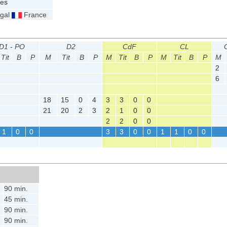
es
ugal
France
D1 - PO
D2
CdF
CL
Tit
B
P
M
Tit
B
P
M
Tit
B
P
M
Tit
B
P
M
2
6
18
15
0
4
3
3
0
0
21
20
2
3
2
1
0
0
2
2
0
0
1
0
0
3
3
0
0
1
1
0
0
90 min.
45 min.
90 min.
90 min.