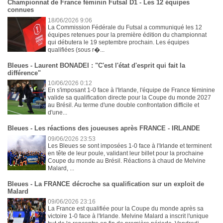
Championnat de France féminin Futsal D1 - Les 12 équipes
connues
18/06/2026 9:06
La Commission Fédérale du Futsal a communiqué les 12
équipes retenues pour la première édition du championnat
qui débutera le 19 septembre prochain. Les équipes
qualifiées (sous r�...
Bleues - Laurent BONADEI : "C'est l'état d'esprit qui fait la
différence"
10/06/2026 0:12
En s'imposant 1-0 face à l'Irlande, l'équipe de France féminine
valide sa qualification directe pour la Coupe du monde 2027
au Brésil. Au terme d'une double confrontation difficile et
d'une...
Bleues - Les réactions des joueuses après FRANCE - IRLANDE
09/06/2026 23:53
Les Bleues se sont imposées 1-0 face à l'Irlande et terminent
en tête de leur poule, validant leur billet pour la prochaine
Coupe du monde au Brésil. Réactions à chaud de Melvine
Malard, ...
Bleues - La FRANCE décroche sa qualification sur un exploit de
Malard
09/06/2026 23:16
La France est qualifiée pour la Coupe du monde après sa
victoire 1-0 face à l'Irlande. Melvine Malard a inscrit l'unique