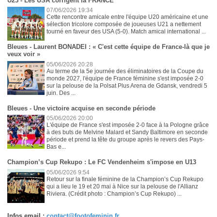
U23 - Les USA corrigent la FRANCE
07/06/2026 19:34
Cette rencontre amicale entre l'équipe U20 américaine et une
sélection tricolore composée de joueuses U21 a nettement
tourné en faveur des USA (5-0). Match amical international ...
Bleues - Laurent BONADEI : « C'est cette équipe de France-là que je
veux voir »
05/06/2026 20:28
Au terme de la 5e journée des éliminatoires de la Coupe du
monde 2027, l'équipe de France féminine s'est imposée 2-0
sur la pelouse de la Polsat Plus Arena de Gdansk, vendredi 5
juin. Des ...
Bleues - Une victoire acquise en seconde période
05/06/2026 20:00
L'équipe de France s'est imposée 2-0 face à la Pologne grâce
à des buts de Melvine Malard et Sandy Baltimore en seconde
période et prend la tête du groupe après le revers des Pays-
Bas e...
Champion’s Cup Rekupo : Le FC Vendenheim s'impose en U13
05/06/2026 9:54
Retour sur la finale féminine de la Champion’s Cup Rekupo
qui a lieu le 19 et 20 mai à Nice sur la pelouse de l'Allianz
Riviera. (Crédit photo : Champion’s Cup Rekupo) ...
Infos email :
contact@footofeminin.fr