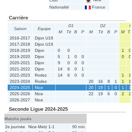
Club
Nationalité
France
Carrière
D1
D2
C
Saison
Equipe
M
Tit
B
P
M
Tit
B
P
M
Ti
2016-2017
Dijon U19
2017-2018
Dijon U19
2018-2019
Dijon
0
0
1
0
2019-2020
Dijon
5
1
0
0
0
0
2020-2021
Dijon
9
0
0
0
2021-2022
Dijon
14
6
0
1
2022-2023
Rodez
14
6
0
0
1
1
2023-2024
Rodez
20
16
8
1
1
1
2024-2025
Nice
20
19
1
0
1
1
2025-2026
Nice
22
19
6
0
2
2
2026-2027
Nice
Seconde Ligue 2024-2025
Matchs joués
2e journée
Nice
-
Metz
1-1
90 min.