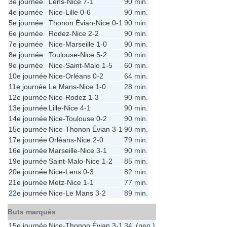
3e journée
Lens
-
Nice
7-1
90 min.
4e journée
Nice
-
Lille
0-6
90 min.
5e journée
Thonon Évian
-
Nice
0-1
90 min.
6e journée
Rodez
-
Nice
2-2
90 min.
7e journée
Nice
-
Marseille
1-0
90 min.
8e journée
Toulouse
-
Nice
5-2
90 min.
9e journée
Nice
-
Saint-Malo
1-5
60 min.
10e journée
Nice
-
Orléans
0-2
64 min.
11e journée
Le Mans
-
Nice
1-0
28 min.
12e journée
Nice
-
Rodez
1-3
90 min.
13e journée
Lille
-
Nice
4-1
90 min.
14e journée
Nice
-
Toulouse
0-2
90 min.
15e journée
Nice
-
Thonon Évian
3-1
90 min.
17e journée
Orléans
-
Nice
2-0
79 min.
16e journée
Marseille
-
Nice
3-1
90 min.
19e journée
Saint-Malo
-
Nice
1-2
85 min.
20e journée
Nice
-
Lens
0-3
82 min.
21e journée
Metz
-
Nice
1-1
77 min.
22e journée
Nice
-
Le Mans
3-2
89 min.
Buts marqués
15e journée
Nice
-
Thonon Évian
3-1
34' (pen.)