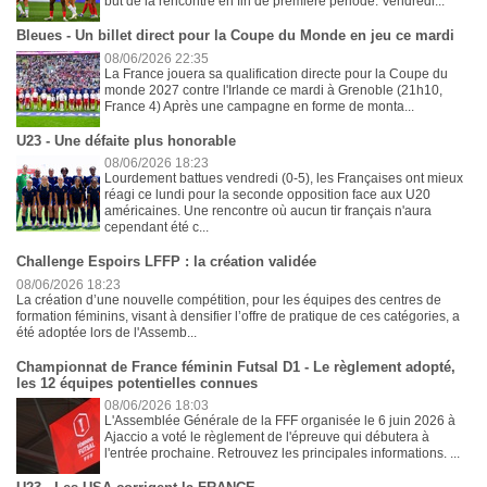
but de la rencontre en fin de première période. Vendredi...
Bleues - Un billet direct pour la Coupe du Monde en jeu ce mardi
08/06/2026 22:35
La France jouera sa qualification directe pour la Coupe du
monde 2027 contre l'Irlande ce mardi à Grenoble (21h10,
France 4) Après une campagne en forme de monta...
U23 - Une défaite plus honorable
08/06/2026 18:23
Lourdement battues vendredi (0-5), les Françaises ont mieux
réagi ce lundi pour la seconde opposition face aux U20
américaines. Une rencontre où aucun tir français n'aura
cependant été c...
Challenge Espoirs LFFP : la création validée
08/06/2026 18:23
La création d’une nouvelle compétition, pour les équipes des centres de
formation féminins, visant à densifier l’offre de pratique de ces catégories, a
été adoptée lors de l'Assemb...
Championnat de France féminin Futsal D1 - Le règlement adopté,
les 12 équipes potentielles connues
08/06/2026 18:03
L'Assemblée Générale de la FFF organisée le 6 juin 2026 à
Ajaccio a voté le règlement de l'épreuve qui débutera à
l'entrée prochaine. Retrouvez les principales informations. ...