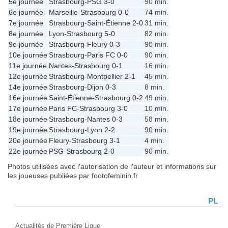
5e journée
Strasbourg
-
PSG
3-0
90 min.
6e journée
Marseille
-
Strasbourg
0-0
74 min.
7e journée
Strasbourg
-
Saint-Étienne
2-0
31 min.
8e journée
Lyon
-
Strasbourg
5-0
82 min.
9e journée
Strasbourg
-
Fleury
0-3
90 min.
10e journée
Strasbourg
-
Paris FC
0-0
90 min.
11e journée
Nantes
-
Strasbourg
0-1
16 min.
12e journée
Strasbourg
-
Montpellier
2-1
45 min.
14e journée
Strasbourg
-
Dijon
0-3
8 min.
16e journée
Saint-Étienne
-
Strasbourg
0-2
49 min.
17e journée
Paris FC
-
Strasbourg
3-0
10 min.
18e journée
Strasbourg
-
Nantes
0-3
58 min.
19e journée
Strasbourg
-
Lyon
2-2
90 min.
20e journée
Fleury
-
Strasbourg
3-1
4 min.
22e journée
PSG
-
Strasbourg
2-0
90 min.
Photos utilisées avec l'autorisation de l'auteur et informations sur
les joueuses publiées par footofeminin.fr
PL
Actualités de Première Ligue