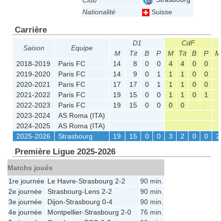
Club
Nationalité
Suisse
Carrière
D1
CdF
Saison
Equipe
M
Tit
B
P
M
Tit
B
P
M
2018-2019
Paris FC
14
8
0
0
4
4
0
0
2019-2020
Paris FC
14
9
0
1
1
1
0
0
2020-2021
Paris FC
17
17
0
1
1
1
0
0
2021-2022
Paris FC
19
15
0
0
1
1
0
1
2022-2023
Paris FC
19
15
0
0
0
0
2023-2024
AS Roma (ITA)
2024-2025
AS Roma (ITA)
2025-2026
Strasbourg
19
15
0
0
3
2
0
0
2
Première Ligue 2025-2026
Matchs joués
1re journée
Le Havre
-
Strasbourg
2-2
90 min.
2e journée
Strasbourg
-
Lens
2-2
90 min.
3e journée
Dijon
-
Strasbourg
0-4
90 min.
4e journée
Montpellier
-
Strasbourg
2-0
76 min.