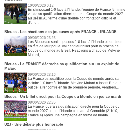
10/06/2026 0:12
En s'imposant 1-0 face à l'Irlande, l'équipe de France féminine
valide sa qualification directe pour la Coupe du monde 2027
au Brésil. Au terme d'une double confrontation difficile et
d'une...
Bleues - Les réactions des joueuses après FRANCE - IRLANDE
09/06/2026 23:53
Les Bleues se sont imposées 1-0 face à l'Irlande et terminent
en tête de leur poule, validant leur billet pour la prochaine
Coupe du monde au Brésil. Réactions à chaud de Melvine
Malard, ...
Bleues - La FRANCE décroche sa qualification sur un exploit de
Malard
09/06/2026 23:16
La France est qualifiée pour la Coupe du monde après sa
victoire 1-0 face à l'Irlande. Melvine Malard a inscrit l'unique
but de la rencontre en fin de première période. Vendredi...
Bleues - Un billet direct pour la Coupe du Monde en jeu ce mardi
08/06/2026 22:35
La France jouera sa qualification directe pour la Coupe du
monde 2027 contre l'Irlande ce mardi à Grenoble (21h10,
France 4) Après une campagne en forme de monta...
U23 - Une défaite plus honorable