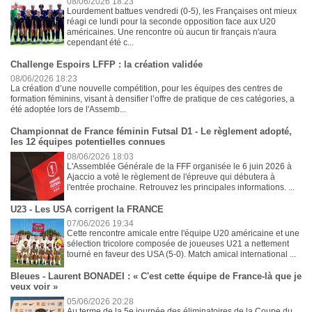
08/06/2026 18:23
Lourdement battues vendredi (0-5), les Françaises ont mieux
réagi ce lundi pour la seconde opposition face aux U20
américaines. Une rencontre où aucun tir français n'aura
cependant été c...
Challenge Espoirs LFFP : la création validée
08/06/2026 18:23
La création d’une nouvelle compétition, pour les équipes des centres de
formation féminins, visant à densifier l’offre de pratique de ces catégories, a
été adoptée lors de l'Assemb...
Championnat de France féminin Futsal D1 - Le règlement adopté,
les 12 équipes potentielles connues
08/06/2026 18:03
L'Assemblée Générale de la FFF organisée le 6 juin 2026 à
Ajaccio a voté le règlement de l'épreuve qui débutera à
l'entrée prochaine. Retrouvez les principales informations. ...
U23 - Les USA corrigent la FRANCE
07/06/2026 19:34
Cette rencontre amicale entre l'équipe U20 américaine et une
sélection tricolore composée de joueuses U21 a nettement
tourné en faveur des USA (5-0). Match amical international ...
Bleues - Laurent BONADEI : « C'est cette équipe de France-là que je
veux voir »
05/06/2026 20:28
Au terme de la 5e journée des éliminatoires de la Coupe du