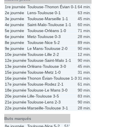
1re journée
Toulouse
-
Thonon Évian
0-1
64 min.
2e journée
Lens
-
Toulouse
0-1
63 min.
3e journée
Toulouse
-
Marseille
1-1
45 min.
4e journée
Saint-Malo
-
Toulouse
1-1
60 min.
5e journée
Toulouse
-
Orléans
1-0
71 min.
6e journée
Metz
-
Toulouse
0-3
28 min.
8e journée
Toulouse
-
Nice
5-2
89 min.
9e journée
Le Mans
-
Toulouse
2-0
90 min.
10e journée
Toulouse
-
Lille
2-2
12 min.
12e journée
Toulouse
-
Saint-Malo
1-1
90 min.
13e journée
Orléans
-
Toulouse
3-0
45 min.
15e journée
Toulouse
-
Metz
1-0
31 min.
16e journée
Thonon Évian
-
Toulouse
1-3
31 min.
17e journée
Toulouse
-
Rodez
2-1
61 min.
18e journée
Toulouse
-
Le Mans
3-0
90 min.
20e journée
Lille
-
Toulouse
3-5
83 min.
21e journée
Toulouse
-
Lens
2-3
90 min.
22e journée
Marseille
-
Toulouse
3-1
28 min.
Buts marqués
8e journée
Toulouse
-
Nice
5-2
51'