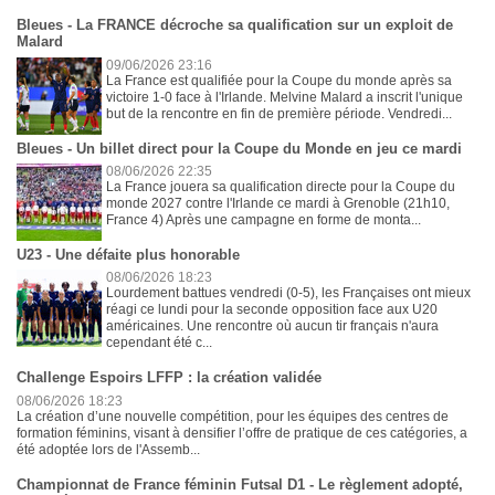
Bleues - La FRANCE décroche sa qualification sur un exploit de
Malard
09/06/2026 23:16
La France est qualifiée pour la Coupe du monde après sa
victoire 1-0 face à l'Irlande. Melvine Malard a inscrit l'unique
but de la rencontre en fin de première période. Vendredi...
Bleues - Un billet direct pour la Coupe du Monde en jeu ce mardi
08/06/2026 22:35
La France jouera sa qualification directe pour la Coupe du
monde 2027 contre l'Irlande ce mardi à Grenoble (21h10,
France 4) Après une campagne en forme de monta...
U23 - Une défaite plus honorable
08/06/2026 18:23
Lourdement battues vendredi (0-5), les Françaises ont mieux
réagi ce lundi pour la seconde opposition face aux U20
américaines. Une rencontre où aucun tir français n'aura
cependant été c...
Challenge Espoirs LFFP : la création validée
08/06/2026 18:23
La création d’une nouvelle compétition, pour les équipes des centres de
formation féminins, visant à densifier l’offre de pratique de ces catégories, a
été adoptée lors de l'Assemb...
Championnat de France féminin Futsal D1 - Le règlement adopté,