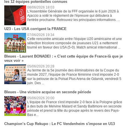
les 12 équipes potentielles connues
08/06/2026 18:03
L'Assemblée Générale de la FFF organisée le 6 juin 2026 à
Ajaccio a voté le règlement de l'épreuve qui débutera à
l'entrée prochaine. Retrouvez les principales informations. ...
U23 - Les USA corrigent la FRANCE
07/06/2026 19:34
Cette rencontre amicale entre l'équipe U20 américaine et une
sélection tricolore composée de joueuses U21 a nettement
tourné en faveur des USA (5-0). Match amical international ...
Bleues - Laurent BONADEI : « C'est cette équipe de France-là que je
veux voir »
05/06/2026 20:28
Au terme de la 5e journée des éliminatoires de la Coupe du
monde 2027, l'équipe de France féminine s'est imposée 2-0
sur la pelouse de la Polsat Plus Arena de Gdansk, vendredi 5
juin. Des ...
Bleues - Une victoire acquise en seconde période
05/06/2026 20:00
L'équipe de France s'est imposée 2-0 face à la Pologne grâce
à des buts de Melvine Malard et Sandy Baltimore en seconde
période et prend la tête du groupe après le revers des Pays-
Bas e...
Champion’s Cup Rekupo : Le FC Vendenheim s'impose en U13