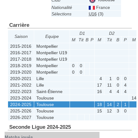
Club
Nationalité
France
Sélections
U16
(3)
Carrière
D1
D2
Saison
Equipe
M
Tit
B
P
M
Tit
B
P
M
2015-2016
Montpellier
2016-2017
Montpellier U19
2017-2018
Montpellier U19
2018-2019
Montpellier
0
0
2019-2020
Montpellier
0
0
2020-2021
Lille
4
1
0
0
2021-2022
Lille
17
11
0
4
2022-2023
Saint-Étienne
16
4
4
4
2023-2024
Toulouse
14
2024-2025
Toulouse
18
14
2
1
2025-2026
Toulouse
15
12
3
0
2026-2027
Toulouse
Seconde Ligue 2024-2025
Matchs joués