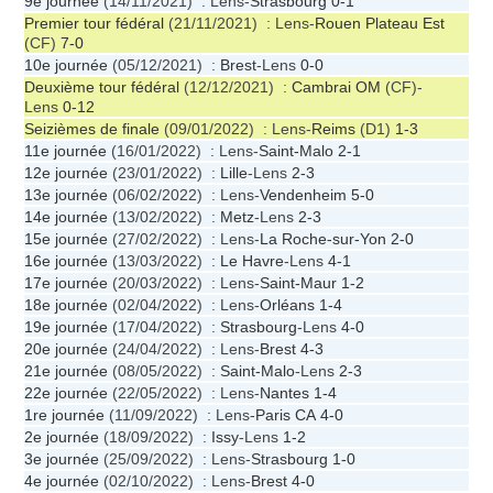
9e journée
(14/11/2021) : Lens-
Strasbourg
0-1
Premier tour fédéral
(21/11/2021) : Lens-
Rouen Plateau Est
(CF)
7-0
10e journée
(05/12/2021) :
Brest
-Lens
0-0
Deuxième tour fédéral
(12/12/2021) :
Cambrai OM
(CF)-
Lens
0-12
Seizièmes de finale
(09/01/2022) : Lens-
Reims
(D1)
1-3
11e journée
(16/01/2022) : Lens-
Saint-Malo
2-1
12e journée
(23/01/2022) :
Lille
-Lens
2-3
13e journée
(06/02/2022) : Lens-
Vendenheim
5-0
14e journée
(13/02/2022) :
Metz
-Lens
2-3
15e journée
(27/02/2022) : Lens-
La Roche-sur-Yon
2-0
16e journée
(13/03/2022) :
Le Havre
-Lens
4-1
17e journée
(20/03/2022) : Lens-
Saint-Maur
1-2
18e journée
(02/04/2022) : Lens-
Orléans
1-4
19e journée
(17/04/2022) :
Strasbourg
-Lens
4-0
20e journée
(24/04/2022) : Lens-
Brest
4-3
21e journée
(08/05/2022) :
Saint-Malo
-Lens
2-3
22e journée
(22/05/2022) : Lens-
Nantes
1-4
1re journée
(11/09/2022) : Lens-
Paris CA
4-0
2e journée
(18/09/2022) :
Issy
-Lens
1-2
3e journée
(25/09/2022) : Lens-
Strasbourg
1-0
4e journée
(02/10/2022) : Lens-
Brest
4-0