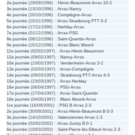
2e journée
(29/09/1996) :
Hénin-Beaumont
-Arras
10-2
3e journée
(13/10/1996) : Arras-
Nancy
4e journée
(20/10/1996) :
Compiègne
-Arras
5e journée
(10/11/1996) : Arras-
Strasbourg PTT
0-2
6e journée
(17/11/1996) :
Herblay
-Arras
7e journée
(01/12/1996) : Arras-
PSG
8e journée
(08/12/1996) :
Saint-Quentin
-Arras
9e journée
(15/12/1996) : Arras-
Blanc Mesnil
11e journée
(02/02/1997) : Arras-
Hénin-Beaumont
12e journée
(09/02/1997) :
Nancy
-Arras
10e journée
(23/02/1997) :
Vendenheim
-Arras
3-2
13e journée
(02/03/1997) : Arras-
Compiègne
14e journée
(09/03/1997) :
Strasbourg PTT
-Arras
4-3
15e journée
(23/03/1997) : Arras-
Herblay
16e journée
(06/04/1997) :
PSG
-Arras
17e journée
(27/04/1997) : Arras-
Saint-Quentin
18e journée
(04/05/1997) :
Blanc Mesnil
-Arras
1re journée
(16/09/2001) :
PSG B
-Arras
2-3
2e journée
(30/09/2001) : Arras-
Hénin-Beaumont B
0-3
3e journée
(14/10/2001) :
Valenciennes
-Arras
1-3
5e journée
(03/02/2002) : Arras-
Juvisy B
0-1
6e journée
(10/03/2002) :
Saint-Pierre-lès-Elbeuf
-Arras
2-3