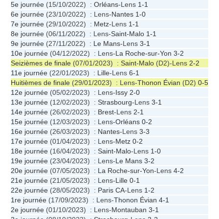
5e journée
(15/10/2022) :
Orléans
-Lens
1-1
6e journée
(23/10/2022) : Lens-
Nantes
1-0
7e journée
(29/10/2022) :
Metz
-Lens
1-1
8e journée
(06/11/2022) : Lens-
Saint-Malo
1-1
9e journée
(27/11/2022) :
Le Mans
-Lens
3-1
10e journée
(04/12/2022) : Lens-
La Roche-sur-Yon
3-2
Seizièmes de finale
(07/01/2023) :
Saint-Malo
(D2)-Lens
2-2
11e journée
(22/01/2023) :
Lille
-Lens
6-1
Huitièmes de finale
(29/01/2023) : Lens-
Thonon Évian
(D2)
0-5
12e journée
(05/02/2023) : Lens-
Issy
2-0
13e journée
(12/02/2023) :
Strasbourg
-Lens
3-1
14e journée
(26/02/2023) :
Brest
-Lens
2-1
15e journée
(12/03/2023) : Lens-
Orléans
0-2
16e journée
(26/03/2023) :
Nantes
-Lens
3-3
17e journée
(01/04/2023) : Lens-
Metz
0-2
18e journée
(16/04/2023) :
Saint-Malo
-Lens
1-0
19e journée
(23/04/2023) : Lens-
Le Mans
3-2
20e journée
(07/05/2023) :
La Roche-sur-Yon
-Lens
4-2
21e journée
(21/05/2023) : Lens-
Lille
0-1
22e journée
(28/05/2023) :
Paris CA
-Lens
1-2
1re journée
(17/09/2023) : Lens-
Thonon Évian
4-1
2e journée
(01/10/2023) : Lens-
Montauban
3-1