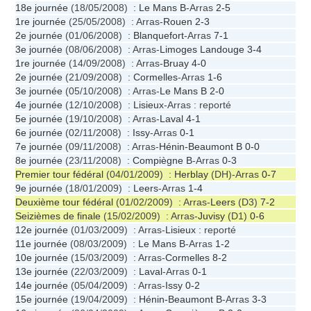
18e journée
(18/05/2008) :
Le Mans B
-Arras
2-5
1re journée
(25/05/2008) : Arras-
Rouen
2-3
2e journée
(01/06/2008) :
Blanquefort
-Arras
7-1
3e journée
(08/06/2008) : Arras-
Limoges Landouge
3-4
1re journée
(14/09/2008) : Arras-
Bruay
4-0
2e journée
(21/09/2008) :
Cormelles
-Arras
1-6
3e journée
(05/10/2008) : Arras-
Le Mans B
2-0
4e journée
(12/10/2008) :
Lisieux
-Arras : reporté
5e journée
(19/10/2008) : Arras-
Laval
4-1
6e journée
(02/11/2008) :
Issy
-Arras
0-1
7e journée
(09/11/2008) : Arras-
Hénin-Beaumont B
0-0
8e journée
(23/11/2008) :
Compiègne B
-Arras
0-3
Premier tour fédéral
(04/01/2009) :
Herblay
(DH)-Arras
0-7
9e journée
(18/01/2009) :
Leers
-Arras
1-4
Deuxième tour fédéral
(01/02/2009) : Arras-
Leers
(D3)
7-2
Seizièmes de finale
(15/02/2009) : Arras-
Juvisy
(D1)
0-6
12e journée
(01/03/2009) : Arras-
Lisieux
: reporté
11e journée
(08/03/2009) :
Le Mans B
-Arras
1-2
10e journée
(15/03/2009) : Arras-
Cormelles
8-2
13e journée
(22/03/2009) :
Laval
-Arras
0-1
14e journée
(05/04/2009) : Arras-
Issy
0-2
15e journée
(19/04/2009) :
Hénin-Beaumont B
-Arras
3-3