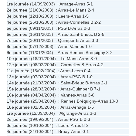
1re journée
(14/09/2003) :
Arnage
-Arras
5-1
2e journée
(21/09/2003) : Arras-
Le Mans
2-4
3e journée
(12/10/2003) :
Leers
-Arras
1-5
4e journée
(26/10/2003) : Arras-
Cormelles B
2-2
5e journée
(09/11/2003) :
PSG B
-Arras
0-3
6e journée
(16/11/2003) : Arras-
Saint-Brieuc B
2-5
7e journée
(30/11/2003) :
Quimper B
-Arras
3-3
8e journée
(07/12/2003) : Arras-
Vannes
1-0
9e journée
(11/01/2004) : Arras-
Rennes Bréquigny
3-2
10e journée
(18/01/2004) :
Le Mans
-Arras
3-0
12e journée
(08/02/2004) :
Cormelles B
-Arras
4-2
11e journée
(15/02/2004) : Arras-
Leers
0-4
13e journée
(07/03/2004) : Arras-
PSG B
1-0
14e journée
(21/03/2004) :
Saint-Brieuc B
-Arras
2-1
15e journée
(28/03/2004) : Arras-
Quimper B
7-1
16e journée
(04/04/2004) :
Vannes
-Arras
3-0
17e journée
(25/04/2004) :
Rennes Bréquigny
-Arras
10-0
18e journée
(02/05/2004) : Arras-
Arnage
1-5
1re journée
(12/09/2004) :
Algrange
-Arras
3-3
2e journée
(19/09/2004) : Arras-
PSG B
0-3
3e journée
(10/10/2004) :
Leers
-Arras
8-2
4e journée
(24/10/2004) :
Bruay
-Arras
0-1