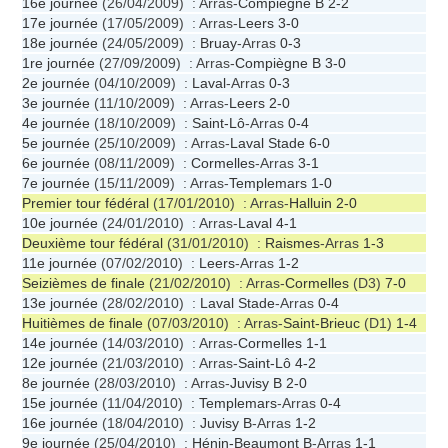
16e journée
(26/04/2009) : Arras-
Compiègne B
2-2
17e journée
(17/05/2009) : Arras-
Leers
3-0
18e journée
(24/05/2009) :
Bruay
-Arras
0-3
1re journée
(27/09/2009) : Arras-
Compiègne B
3-0
2e journée
(04/10/2009) :
Laval
-Arras
0-3
3e journée
(11/10/2009) : Arras-
Leers
2-0
4e journée
(18/10/2009) :
Saint-Lô
-Arras
0-4
5e journée
(25/10/2009) : Arras-
Laval Stade
6-0
6e journée
(08/11/2009) :
Cormelles
-Arras
3-1
7e journée
(15/11/2009) : Arras-
Templemars
1-0
Premier tour fédéral
(17/01/2010) : Arras-
Halluin
2-0
10e journée
(24/01/2010) : Arras-
Laval
4-1
Deuxième tour fédéral
(31/01/2010) :
Raismes
-Arras
1-3
11e journée
(07/02/2010) :
Leers
-Arras
1-2
Seizièmes de finale
(21/02/2010) : Arras-
Cormelles
(D3)
7-0
13e journée
(28/02/2010) :
Laval Stade
-Arras
0-4
Huitièmes de finale
(07/03/2010) : Arras-
Saint-Brieuc
(D1)
1-4
14e journée
(14/03/2010) : Arras-
Cormelles
1-1
12e journée
(21/03/2010) : Arras-
Saint-Lô
4-2
8e journée
(28/03/2010) : Arras-
Juvisy B
2-0
15e journée
(11/04/2010) :
Templemars
-Arras
0-4
16e journée
(18/04/2010) :
Juvisy B
-Arras
1-2
9e journée
(25/04/2010) :
Hénin-Beaumont B
-Arras
1-1