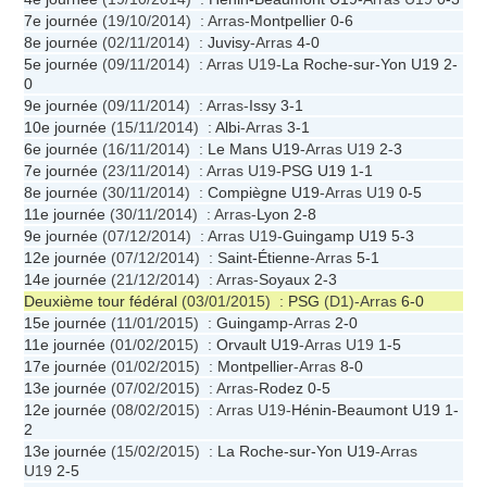
7e journée
(19/10/2014) : Arras-
Montpellier
0-6
8e journée
(02/11/2014) :
Juvisy
-Arras
4-0
5e journée
(09/11/2014) : Arras U19-
La Roche-sur-Yon U19
2-
0
9e journée
(09/11/2014) : Arras-
Issy
3-1
10e journée
(15/11/2014) :
Albi
-Arras
3-1
6e journée
(16/11/2014) :
Le Mans U19
-Arras U19
2-3
7e journée
(23/11/2014) : Arras U19-
PSG U19
1-1
8e journée
(30/11/2014) :
Compiègne U19
-Arras U19
0-5
11e journée
(30/11/2014) : Arras-
Lyon
2-8
9e journée
(07/12/2014) : Arras U19-
Guingamp U19
5-3
12e journée
(07/12/2014) :
Saint-Étienne
-Arras
5-1
14e journée
(21/12/2014) : Arras-
Soyaux
2-3
Deuxième tour fédéral
(03/01/2015) :
PSG
(D1)-Arras
6-0
15e journée
(11/01/2015) :
Guingamp
-Arras
2-0
11e journée
(01/02/2015) :
Orvault U19
-Arras U19
1-5
17e journée
(01/02/2015) :
Montpellier
-Arras
8-0
13e journée
(07/02/2015) : Arras-
Rodez
0-5
12e journée
(08/02/2015) : Arras U19-
Hénin-Beaumont U19
1-
2
13e journée
(15/02/2015) :
La Roche-sur-Yon U19
-Arras
U19
2-5