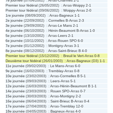
7e journée
(07/04/2002) : Arras-
Charmes
2-1
Premier tour fédéral
(26/05/2002) : Arras-
Woippy
2-1
Premier tour fédéral
(09/06/2002) :
Woippy
-Arras
2-0
1re journée
(08/09/2002) : Arras-
Bagneux
1-1
2e journée
(22/09/2002) :
Cormelles B
-Arras
2-3
3e journée
(29/09/2002) : Arras-
Le Mans
2-1
4e journée
(06/10/2002) :
Hénin-Beaumont B
-Arras
1-0
5e journée
(13/10/2002) : Arras-
Leers
2-1
6e journée
(10/11/2002) : Arras-
Rouen SPO
6-0
7e journée
(01/12/2002) :
Montigny
-Arras
3-1
8e journée
(08/12/2002) : Arras-
Saint-Brieuc B
4-0
Premier tour fédéral
(15/12/2002) :
Breuil le Vert
-Arras
0-8
Deuxième tour fédéral
(26/01/2003) : Arras-
Bagneux
(D3)
1-1
11e journée
(09/02/2003) :
Le Mans
-Arras
6-0
9e journée
(16/02/2003) :
Tremblay
-Arras
0-8
10e journée
(23/02/2003) : Arras-
Cormelles B
5-1
13e journée
(09/03/2003) :
Leers
-Arras
5-1
12e journée
(16/03/2003) : Arras-
Hénin-Beaumont B
1-1
14e journée
(23/03/2003) :
Rouen SPO
-Arras
0-7
15e journée
(30/03/2003) : Arras-
Montigny
2-2
16e journée
(06/04/2003) :
Saint-Brieuc B
-Arras
0-4
17e journée
(27/04/2003) : Arras-
Tremblay
12-0
18e journée
(04/05/2003) :
Bagneux
-Arras
4-0