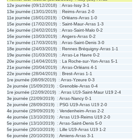
12e journée
(09/12/2018) : Arras-
Issy
3-1
13e journée
(13/01/2019) :
Reims
-Arras
2-0
11e journée
(18/01/2019) :
Orléans
-Arras
1-0
15e journée
(17/02/2019) :
Saint-Maur
-Arras
1-3
14e journée
(24/02/2019) : Arras-
Saint-Malo
0-2
16e journée
(10/03/2019) :
Angers
-Arras
0-2
17e journée
(17/03/2019) : Arras-
Saint-Denis
3-0
18e journée
(24/03/2019) :
Rennes Bréquigny
-Arras
1-1
19e journée
(31/03/2019) : Arras-
Le Havre
0-2
20e journée
(14/04/2019) :
La Roche-sur-Yon
-Arras
5-1
21e journée
(20/04/2019) : Arras-
Orléans
4-1
22e journée
(28/04/2019) :
Brest
-Arras
1-1
1re journée
(08/09/2019) : Arras-
Yzeure
0-3
2e journée
(15/09/2019) :
Grenoble
-Arras
0-4
1re journée
(22/09/2019) : Arras U19-
Saint-Maur U19
2-4
3e journée
(22/09/2019) : Arras-
Nancy
0-1
2e journée
(28/09/2019) :
PSG U19
-Arras U19
2-0
4e journée
(29/09/2019) :
Vendenheim
-Arras
2-2
4e journée
(13/10/2019) : Arras U19-
Reims U19
2-0
5e journée
(13/10/2019) : Arras-
Saint-Denis
5-0
5e journée
(20/10/2019) :
Lille U19
-Arras U19
1-2
6e journée
(20/10/2019) :
Amiens
-Arras
3-1