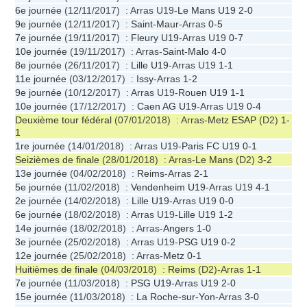
6e journée
(12/11/2017) : Arras U19-
Le Mans U19
2-0
9e journée
(12/11/2017) :
Saint-Maur
-Arras
0-5
7e journée
(19/11/2017) :
Fleury U19
-Arras U19
0-7
10e journée
(19/11/2017) : Arras-
Saint-Malo
4-0
8e journée
(26/11/2017) :
Lille U19
-Arras U19
1-1
11e journée
(03/12/2017) :
Issy
-Arras
1-2
9e journée
(10/12/2017) : Arras U19-
Rouen U19
1-1
10e journée
(17/12/2017) :
Caen AG U19
-Arras U19
0-4
Deuxième tour fédéral
(07/01/2018) : Arras-
Metz ESAP
(D2)
1-
1
1re journée
(14/01/2018) : Arras U19-
Paris FC U19
0-1
Seizièmes de finale
(28/01/2018) : Arras-
Le Mans
(D2)
3-2
13e journée
(04/02/2018) :
Reims
-Arras
2-1
5e journée
(11/02/2018) :
Vendenheim U19
-Arras U19
4-1
2e journée
(14/02/2018) :
Lille U19
-Arras U19
0-0
6e journée
(18/02/2018) : Arras U19-
Lille U19
1-2
14e journée
(18/02/2018) : Arras-
Angers
1-0
3e journée
(25/02/2018) : Arras U19-
PSG U19
0-2
12e journée
(25/02/2018) : Arras-
Metz
0-1
Huitièmes de finale
(04/03/2018) :
Reims
(D2)-Arras
1-1
7e journée
(11/03/2018) :
PSG U19
-Arras U19
2-0
15e journée
(11/03/2018) :
La Roche-sur-Yon
-Arras
3-0