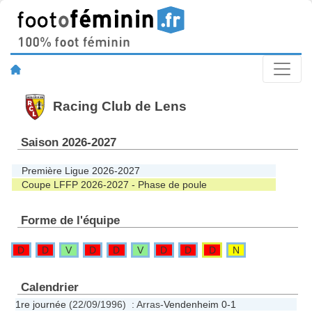
Racing Club de Lens
Saison 2026-2027
Première Ligue 2026-2027
Coupe LFFP 2026-2027 - Phase de poule
Forme de l'équipe
D
D
V
D
D
V
D
D
D
N
Calendrier
1re journée
(22/09/1996) : Arras-
Vendenheim
0-1