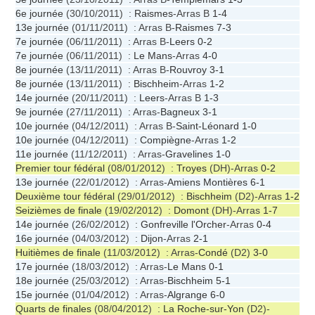
6e journée
(30/10/2011) :
Raismes
-Arras B
1-4
13e journée
(01/11/2011) : Arras B-
Raismes
7-3
7e journée
(06/11/2011) : Arras B-
Leers
0-2
7e journée
(06/11/2011) :
Le Mans
-Arras
4-0
8e journée
(13/11/2011) : Arras B-
Rouvroy
3-1
8e journée
(13/11/2011) :
Bischheim
-Arras
1-2
14e journée
(20/11/2011) :
Leers
-Arras B
1-3
9e journée
(27/11/2011) : Arras-
Bagneux
3-1
10e journée
(04/12/2011) : Arras B-
Saint-Léonard
1-0
10e journée
(04/12/2011) :
Compiègne
-Arras
1-2
11e journée
(11/12/2011) : Arras-
Gravelines
1-0
Premier tour fédéral
(08/01/2012) :
Troyes
(DH)-Arras
0-2
13e journée
(22/01/2012) : Arras-
Amiens Montières
6-1
Deuxième tour fédéral
(29/01/2012) :
Bischheim
(D2)-Arras
1-2
Seizièmes de finale
(19/02/2012) :
Domont
(DH)-Arras
1-7
14e journée
(26/02/2012) :
Gonfreville l'Orcher
-Arras
0-4
16e journée
(04/03/2012) :
Dijon
-Arras
2-1
Huitièmes de finale
(11/03/2012) : Arras-
Condé
(D2)
3-0
17e journée
(18/03/2012) : Arras-
Le Mans
0-1
18e journée
(25/03/2012) : Arras-
Bischheim
5-1
15e journée
(01/04/2012) : Arras-
Algrange
6-0
Quarts de finales
(08/04/2012) :
La Roche-sur-Yon
(D2)-