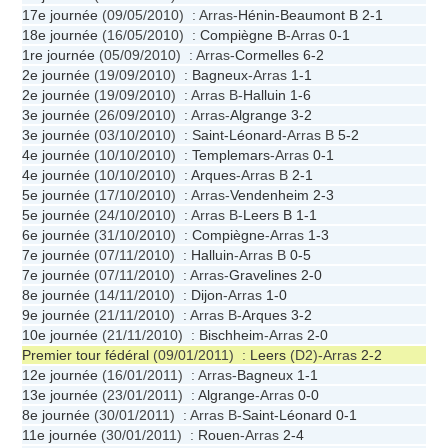
17e journée
(09/05/2010) : Arras-
Hénin-Beaumont B
2-1
18e journée
(16/05/2010) :
Compiègne B
-Arras
0-1
1re journée
(05/09/2010) : Arras-
Cormelles
6-2
2e journée
(19/09/2010) :
Bagneux
-Arras
1-1
2e journée
(19/09/2010) : Arras B-
Halluin
1-6
3e journée
(26/09/2010) : Arras-
Algrange
3-2
3e journée
(03/10/2010) :
Saint-Léonard
-Arras B
5-2
4e journée
(10/10/2010) :
Templemars
-Arras
0-1
4e journée
(10/10/2010) :
Arques
-Arras B
2-1
5e journée
(17/10/2010) : Arras-
Vendenheim
2-3
5e journée
(24/10/2010) : Arras B-
Leers B
1-1
6e journée
(31/10/2010) :
Compiègne
-Arras
1-3
7e journée
(07/11/2010) :
Halluin
-Arras B
0-5
7e journée
(07/11/2010) : Arras-
Gravelines
2-0
8e journée
(14/11/2010) :
Dijon
-Arras
1-0
9e journée
(21/11/2010) : Arras B-
Arques
3-2
10e journée
(21/11/2010) :
Bischheim
-Arras
2-0
Premier tour fédéral
(09/01/2011) :
Leers
(D2)-Arras
2-2
12e journée
(16/01/2011) : Arras-
Bagneux
1-1
13e journée
(23/01/2011) :
Algrange
-Arras
0-0
8e journée
(30/01/2011) : Arras B-
Saint-Léonard
0-1
11e journée
(30/01/2011) :
Rouen
-Arras
2-4