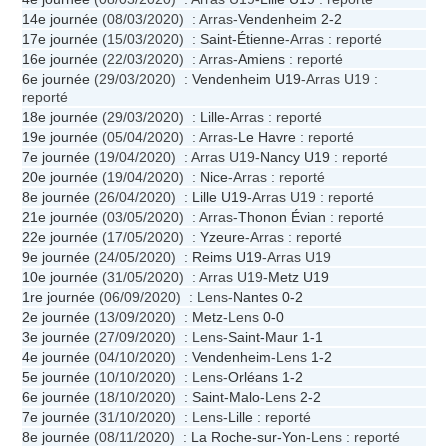
14e journée
(08/03/2020) : Arras-
Vendenheim
2-2
17e journée
(15/03/2020) :
Saint-Étienne
-Arras : reporté
16e journée
(22/03/2020) : Arras-
Amiens
: reporté
6e journée
(29/03/2020) :
Vendenheim U19
-Arras U19 :
reporté
18e journée
(29/03/2020) :
Lille
-Arras : reporté
19e journée
(05/04/2020) : Arras-
Le Havre
: reporté
7e journée
(19/04/2020) : Arras U19-
Nancy U19
: reporté
20e journée
(19/04/2020) :
Nice
-Arras : reporté
8e journée
(26/04/2020) :
Lille U19
-Arras U19 : reporté
21e journée
(03/05/2020) : Arras-
Thonon Évian
: reporté
22e journée
(17/05/2020) :
Yzeure
-Arras : reporté
9e journée
(24/05/2020) :
Reims U19
-Arras U19
10e journée
(31/05/2020) : Arras U19-
Metz U19
1re journée
(06/09/2020) : Lens-
Nantes
0-2
2e journée
(13/09/2020) :
Metz
-Lens
0-0
3e journée
(27/09/2020) : Lens-
Saint-Maur
1-1
4e journée
(04/10/2020) :
Vendenheim
-Lens
1-2
5e journée
(10/10/2020) : Lens-
Orléans
1-2
6e journée
(18/10/2020) :
Saint-Malo
-Lens
2-2
7e journée
(31/10/2020) : Lens-
Lille
: reporté
8e journée
(08/11/2020) :
La Roche-sur-Yon
-Lens : reporté