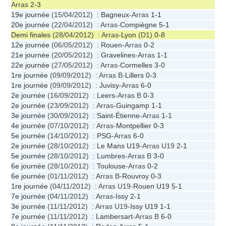
Arras
2-3
19e journée
(15/04/2012) :
Bagneux
-Arras
1-1
20e journée
(22/04/2012) : Arras-
Compiègne
5-1
Demi finales
(28/04/2012) : Arras-
Lyon
(D1)
0-8
12e journée
(06/05/2012) :
Rouen
-Arras
0-2
21e journée
(20/05/2012) :
Gravelines
-Arras
1-1
22e journée
(27/05/2012) : Arras-
Cormelles
3-0
1re journée
(09/09/2012) : Arras B-
Lillers
0-3
1re journée
(09/09/2012) :
Juvisy
-Arras
6-0
2e journée
(16/09/2012) :
Leers
-Arras B
0-3
2e journée
(23/09/2012) : Arras-
Guingamp
1-1
3e journée
(30/09/2012) :
Saint-Étienne
-Arras
1-1
4e journée
(07/10/2012) : Arras-
Montpellier
0-3
5e journée
(14/10/2012) :
PSG
-Arras
6-0
2e journée
(28/10/2012) :
Le Mans U19
-Arras U19
2-1
5e journée
(28/10/2012) :
Lumbres
-Arras B
3-0
6e journée
(28/10/2012) :
Toulouse
-Arras
0-2
6e journée
(01/11/2012) : Arras B-
Rouvroy
0-3
1re journée
(04/11/2012) : Arras U19-
Rouen U19
5-1
7e journée
(04/11/2012) : Arras-
Issy
2-1
3e journée
(11/11/2012) : Arras U19-
Issy U19
1-1
7e journée
(11/11/2012) :
Lambersart
-Arras B
6-0