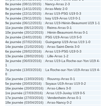
8e journée
(08/11/2015) :
Nancy
-Arras
2-3
9e journée
(14/11/2015) : Arras-
Metz
2-0
8e journée
(22/11/2015) : Arras U19-
PSG U19
0-3
7e journée
(29/11/2015) :
Issy U19
-Arras U19
0-1
9e journée
(06/12/2015) : Arras U19-
Hénin-Beaumont U19
1-1
11e journée
(06/12/2015) :
Reims
-Arras
0-1
10e journée
(20/12/2015) :
Hénin-Beaumont
-Arras
0-1
2e journée
(24/01/2016) :
PSG U19
-Arras U19
5-0
4e journée
(07/02/2016) :
Guingamp U19
-Arras U19
1-0
14e journée
(21/02/2016) : Arras-
Saint-Denis
3-0
6e journée
(28/02/2016) : Arras U19-
PSG U19
0-3
13e journée
(28/02/2016) :
Lille
-Arras
1-2
3e journée
(06/03/2016) : Arras U19-
La Roche-sur-Yon U19
4-
1
7e journée
(13/03/2016) :
La Roche-sur-Yon U19
-Arras U19
4-
0
15e journée
(13/03/2016) :
Rouvroy
-Arras
0-1
5e journée
(20/03/2016) :
Soyaux U19
-Arras U19
0-2
16e journée
(20/03/2016) : Arras-
Lillers
3-0
1re journée
(27/03/2016) : Arras U19-
Juvisy U19
0-5
17e journée
(27/03/2016) :
Vendenheim
-Arras
0-1
18e journée
(03/04/2016) : Arras-
Nancy
0-2