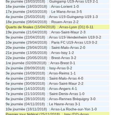
8e journée
(18/03/2018) :
Guingamp U19
-Arras U19
2-1
16e journée
(18/03/2018) : Arras-
Lorient
1-0
17e journée
(24/03/2018) :
Le Mans
-Arras
3-5
4e journée
(25/03/2018) : Arras U19-
Guingamp U19
1-3
18e journée
(08/04/2018) :
Rouen
-Arras
2-2
Quarts de finales
(15/04/2018) : Arras-
Lyon
(D1)
0-11
19e journée
(21/04/2018) : Arras-
Saint-Maur
2-3
9e journée
(22/04/2018) : Arras U19-
Vendenheim U19
0-2
10e journée
(29/04/2018) :
Paris FC U19
-Arras U19
0-2
20e journée
(29/04/2018) :
Saint-Malo
-Arras
2-0
21e journée
(13/05/2018) : Arras-
Issy
1-2
22e journée
(20/05/2018) :
Brest
-Arras
3-2
1re journée
(02/09/2018) : Arras-
Brest
0-1
2e journée
(09/09/2018) :
Issy
-Arras
0-2
3e journée
(16/09/2018) : Arras-
Reims
1-1
4e journée
(23/09/2018) :
Saint-Malo
-Arras
4-0
5e journée
(30/09/2018) : Arras-
Saint-Maur
2-2
6e journée
(14/10/2018) : Arras-
Angers
4-1
7e journée
(21/10/2018) :
Saint-Denis
-Arras
1-0
8e journée
(28/10/2018) : Arras-
Rennes Bréquigny
3-0
9e journée
(04/11/2018) :
Le Havre
-Arras
3-1
10e journée
(18/11/2018) : Arras-
La Roche-sur-Yon
1-0
Premier tour fédéral
(25/11/2018) :
Issy
(D2)-Arras