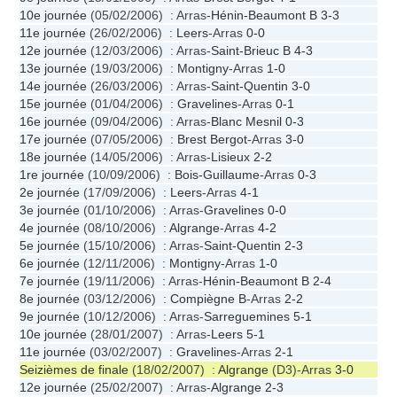
10e journée
(05/02/2006) : Arras-
Hénin-Beaumont B
3-3
11e journée
(26/02/2006) :
Leers
-Arras
0-0
12e journée
(12/03/2006) : Arras-
Saint-Brieuc B
4-3
13e journée
(19/03/2006) :
Montigny
-Arras
1-0
14e journée
(26/03/2006) : Arras-
Saint-Quentin
3-0
15e journée
(01/04/2006) :
Gravelines
-Arras
0-1
16e journée
(09/04/2006) : Arras-
Blanc Mesnil
0-3
17e journée
(07/05/2006) :
Brest Bergot
-Arras
3-0
18e journée
(14/05/2006) : Arras-
Lisieux
2-2
1re journée
(10/09/2006) :
Bois-Guillaume
-Arras
0-3
2e journée
(17/09/2006) :
Leers
-Arras
4-1
3e journée
(01/10/2006) : Arras-
Gravelines
0-0
4e journée
(08/10/2006) :
Algrange
-Arras
4-2
5e journée
(15/10/2006) : Arras-
Saint-Quentin
2-3
6e journée
(12/11/2006) :
Montigny
-Arras
1-0
7e journée
(19/11/2006) : Arras-
Hénin-Beaumont B
2-4
8e journée
(03/12/2006) :
Compiègne B
-Arras
2-2
9e journée
(10/12/2006) : Arras-
Sarreguemines
5-1
10e journée
(28/01/2007) : Arras-
Leers
5-1
11e journée
(03/02/2007) :
Gravelines
-Arras
2-1
Seizièmes de finale
(18/02/2007) :
Algrange
(D3)-Arras
3-0
12e journée
(25/02/2007) : Arras-
Algrange
2-3