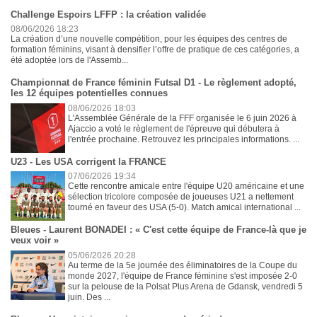
Challenge Espoirs LFFP : la création validée
08/06/2026 18:23
La création d’une nouvelle compétition, pour les équipes des centres de
formation féminins, visant à densifier l’offre de pratique de ces catégories, a
été adoptée lors de l'Assemb...
Championnat de France féminin Futsal D1 - Le règlement adopté,
les 12 équipes potentielles connues
08/06/2026 18:03
L'Assemblée Générale de la FFF organisée le 6 juin 2026 à
Ajaccio a voté le règlement de l'épreuve qui débutera à
l'entrée prochaine. Retrouvez les principales informations. ...
U23 - Les USA corrigent la FRANCE
07/06/2026 19:34
Cette rencontre amicale entre l'équipe U20 américaine et une
sélection tricolore composée de joueuses U21 a nettement
tourné en faveur des USA (5-0). Match amical international ...
Bleues - Laurent BONADEI : « C'est cette équipe de France-là que je
veux voir »
05/06/2026 20:28
Au terme de la 5e journée des éliminatoires de la Coupe du
monde 2027, l'équipe de France féminine s'est imposée 2-0
sur la pelouse de la Polsat Plus Arena de Gdansk, vendredi 5
juin. Des ...