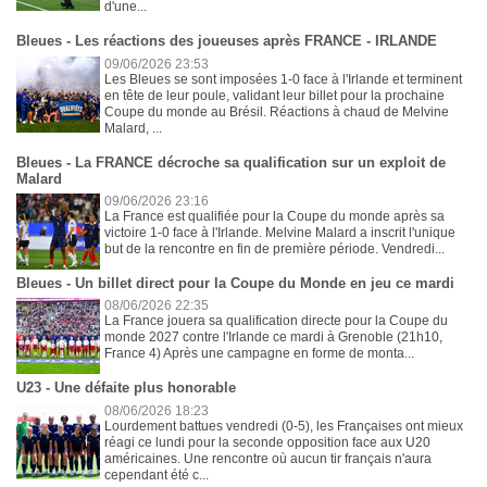
d'une...
Bleues - Les réactions des joueuses après FRANCE - IRLANDE
09/06/2026 23:53
Les Bleues se sont imposées 1-0 face à l'Irlande et terminent
en tête de leur poule, validant leur billet pour la prochaine
Coupe du monde au Brésil. Réactions à chaud de Melvine
Malard, ...
Bleues - La FRANCE décroche sa qualification sur un exploit de
Malard
09/06/2026 23:16
La France est qualifiée pour la Coupe du monde après sa
victoire 1-0 face à l'Irlande. Melvine Malard a inscrit l'unique
but de la rencontre en fin de première période. Vendredi...
Bleues - Un billet direct pour la Coupe du Monde en jeu ce mardi
08/06/2026 22:35
La France jouera sa qualification directe pour la Coupe du
monde 2027 contre l'Irlande ce mardi à Grenoble (21h10,
France 4) Après une campagne en forme de monta...
U23 - Une défaite plus honorable
08/06/2026 18:23
Lourdement battues vendredi (0-5), les Françaises ont mieux
réagi ce lundi pour la seconde opposition face aux U20
américaines. Une rencontre où aucun tir français n'aura
cependant été c...