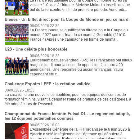
La France est qualifiée pour la Coupe du monde après sa
victoire 1-0 face à l'Irlande. Melvine Malard a inscrit l'unique
but de la rencontre en fin de première période. Vendredi...
Bleues - Un billet direct pour la Coupe du Monde en jeu ce mardi
08/06/2026 22:35
La France jouera sa qualification directe pour la Coupe du
monde 2027 contre l'Irlande ce mardi à Grenoble (21h10,
France 4) Après une campagne en forme de monta...
U23 - Une défaite plus honorable
08/06/2026 18:23
Lourdement battues vendredi (0-5), les Françaises ont mieux
réagi ce lundi pour la seconde opposition face aux U20
américaines. Une rencontre où aucun tir français n'aura
cependant été c...
Challenge Espoirs LFFP : la création validée
08/06/2026 18:23
La création d’une nouvelle compétition, pour les équipes des centres de
formation féminins, visant à densifier l’offre de pratique de ces catégories, a
été adoptée lors de l'Assemb...
Championnat de France féminin Futsal D1 - Le règlement adopté,
les 12 équipes potentielles connues
08/06/2026 18:03
L'Assemblée Générale de la FFF organisée le 6 juin 2026 à
Ajaccio a voté le règlement de l'épreuve qui débutera à
l'entrée prochaine. Retrouvez les principales informations. ...