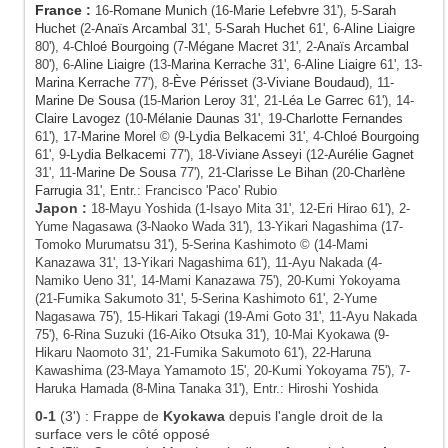
France
:
16-
Romane Munich
(16-
Marie Lefebvre
31'), 5-
Sarah
Huchet
(2-
Anaïs Arcambal
31', 5-
Sarah Huchet
61', 6-
Aline Liaigre
80'), 4-
Chloé Bourgoing
(7-
Mégane Macret
31', 2-
Anaïs Arcambal
80'), 6-
Aline Liaigre
(13-
Marina Kerrache
31', 6-
Aline Liaigre
61', 13-
Marina Kerrache
77'), 8-
Ève Périsset
(3-
Viviane Boudaud
), 11-
Marine De Sousa
(15-
Marion Leroy
31', 21-
Léa Le Garrec
61'), 14-
Claire Lavogez
(10-
Mélanie Daunas
31', 19-
Charlotte Fernandes
61'), 17-
Marine Morel
© (9-
Lydia Belkacemi
31', 4-
Chloé Bourgoing
61', 9-
Lydia Belkacemi
77'), 18-
Viviane Asseyi
(12-
Aurélie Gagnet
31', 11-
Marine De Sousa
77'), 21-
Clarisse Le Bihan
(20-
Charlène
Farrugia
31', Entr.: Francisco 'Paco' Rubio
Japon :
18-Mayu Yoshida (1-Isayo Mita 31', 12-Eri Hirao 61'), 2-
Yume Nagasawa (3-Naoko Wada 31'), 13-Yikari Nagashima (17-
Tomoko Murumatsu 31'), 5-Serina Kashimoto © (14-Mami
Kanazawa 31', 13-Yikari Nagashima 61'), 11-Ayu Nakada (4-
Namiko Ueno 31', 14-Mami Kanazawa 75'), 20-Kumi Yokoyama
(21-Fumika Sakumoto 31', 5-Serina Kashimoto 61', 2-Yume
Nagasawa 75'), 15-Hikari Takagi (19-Ami Goto 31', 11-Ayu Nakada
75'), 6-Rina Suzuki (16-Aiko Otsuka 31'), 10-Mai Kyokawa (9-
Hikaru Naomoto 31', 21-Fumika Sakumoto 61'), 22-Haruna
Kawashima (23-Maya Yamamoto 15', 20-Kumi Yokoyama 75'), 7-
Haruka Hamada (8-Mina Tanaka 31'), Entr.: Hiroshi Yoshida
0-1
(3')
:
Frappe de
Kyokawa
depuis l'angle droit de la
surface vers le côté opposé