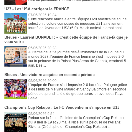
U23 - Les USA corrigent la FRANCE
07/06/2026 19:34
Cette rencontre amicale entre l'équipe U20 américaine et une
sélection tricolore composée de joueuses U21 a nettement
tourné en faveur des USA (5-0). Match amical international ...
Bleues - Laurent BONADEI : « C'est cette équipe de France-là que je
veux voir »
05/06/2026 20:28
Au terme de la 5e journée des éliminatoires de la Coupe du
monde 2027, l'équipe de France féminine s'est imposée 2-0
sur la pelouse de la Polsat Plus Arena de Gdansk, vendredi 5
juin. Des ...
Bleues - Une victoire acquise en seconde période
05/06/2026 20:00
L'équipe de France s'est imposée 2-0 face à la Pologne grâce
à des buts de Melvine Malard et Sandy Baltimore en seconde
période et prend la tête du groupe après le revers des Pays-
Bas e...
Champion’s Cup Rekupo : Le FC Vendenheim s'impose en U13
05/06/2026 9:54
Retour sur la finale féminine de la Champion’s Cup Rekupo
qui a lieu le 19 et 20 mai à Nice sur la pelouse de l'Allianz
Riviera. (Crédit photo : Champion’s Cup Rekupo) ...