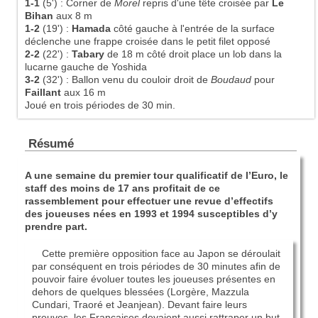
1-1
(5')
:
Corner de
Morel
repris d'une tête croisée par
Le
Bihan
aux 8 m
1-2
(19')
:
Hamada
côté gauche à l'entrée de la surface
déclenche une frappe croisée dans le petit filet opposé
2-2
(22')
:
Tabary
de 18 m côté droit place un lob dans la
lucarne gauche de Yoshida
3-2
(32')
:
Ballon venu du couloir droit de
Boudaud
pour
Faillant
aux 16 m
Joué en trois périodes de 30 min.
Résumé
A une semaine du premier tour qualificatif de l’Euro, le
staff des moins de 17 ans profitait de ce
rassemblement pour effectuer une revue d’effectifs
des joueuses nées en 1993 et 1994 susceptibles d’y
prendre part.
Cette première opposition face au Japon se déroulait
par conséquent en trois périodes de 30 minutes afin de
pouvoir faire évoluer toutes les joueuses présentes en
dehors de quelques blessées (Lorgère, Mazzula
Cundari, Traoré et Jeanjean). Devant faire leurs
preuves, les Françaises devaient aussi rattraper un but