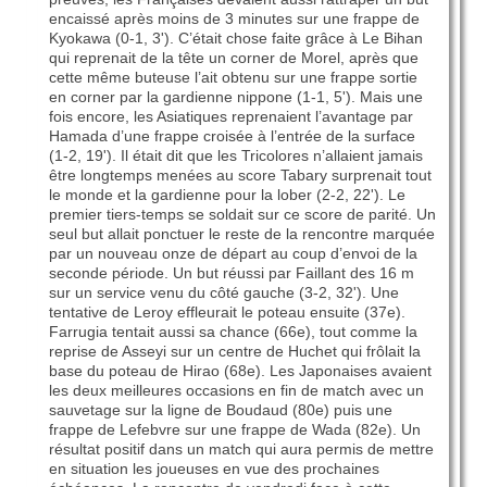
encaissé après moins de 3 minutes sur une frappe de
Kyokawa (0-1, 3'). C’était chose faite grâce à Le Bihan
qui reprenait de la tête un corner de Morel, après que
cette même buteuse l’ait obtenu sur une frappe sortie
en corner par la gardienne nippone (1-1, 5'). Mais une
fois encore, les Asiatiques reprenaient l’avantage par
Hamada d’une frappe croisée à l’entrée de la surface
(1-2, 19'). Il était dit que les Tricolores n’allaient jamais
être longtemps menées au score Tabary surprenait tout
le monde et la gardienne pour la lober (2-2, 22'). Le
premier tiers-temps se soldait sur ce score de parité. Un
seul but allait ponctuer le reste de la rencontre marquée
par un nouveau onze de départ au coup d’envoi de la
seconde période. Un but réussi par Faillant des 16 m
sur un service venu du côté gauche (3-2, 32'). Une
tentative de Leroy effleurait le poteau ensuite (37e).
Farrugia tentait aussi sa chance (66e), tout comme la
reprise de Asseyi sur un centre de Huchet qui frôlait la
base du poteau de Hirao (68e). Les Japonaises avaient
les deux meilleures occasions en fin de match avec un
sauvetage sur la ligne de Boudaud (80e) puis une
frappe de Lefebvre sur une frappe de Wada (82e). Un
résultat positif dans un match qui aura permis de mettre
en situation les joueuses en vue des prochaines