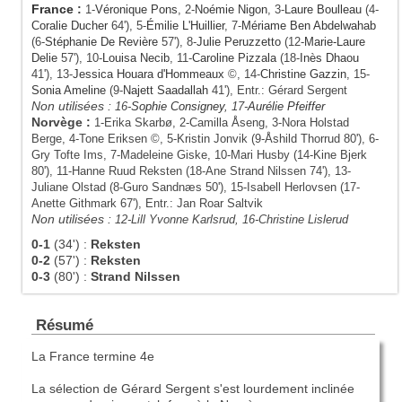
France
:
1-
Véronique Pons
, 2-
Noémie Nigon
, 3-
Laure Boulleau
(4-
Coralie Ducher
64'), 5-
Émilie L'Huillier
, 7-
Mériame Ben Abdelwahab
(6-
Stéphanie De Revière
57'), 8-
Julie Peruzzetto
(12-
Marie-Laure
Delie
57'), 10-
Louisa Necib
, 11-
Caroline Pizzala
(18-
Inès Dhaou
41'), 13-
Jessica Houara d'Hommeaux
©, 14-
Christine Gazzin
, 15-
Sonia Ameline
(9-
Najett Saadallah
41'), Entr.: Gérard Sergent
Non utilisées :
16-
Sophie Consigney
, 17-
Aurélie Pfeiffer
Norvège :
1-Erika Skarbø, 2-Camilla Åseng, 3-Nora Holstad
Berge, 4-Tone Eriksen ©, 5-Kristin Jonvik (9-Åshild Thorrud 80'), 6-
Gry Tofte Ims, 7-Madeleine Giske, 10-Mari Husby (14-Kine Bjerk
80'), 11-Hanne Ruud Reksten (18-Ane Strand Nilssen 74'), 13-
Juliane Olstad (8-Guro Sandnæs 50'), 15-Isabell Herlovsen (17-
Anette Githmark 67'), Entr.: Jan Roar Saltvik
Non utilisées :
12-Lill Yvonne Karlsrud, 16-Christine Lislerud
0-1
(34')
:
Reksten
0-2
(57')
:
Reksten
0-3
(80')
:
Strand Nilssen
Résumé
La France termine 4e
La sélection de Gérard Sergent s'est lourdement inclinée