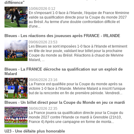
différence"
10/06/2026 0:12
En s'imposant 1-0 face à l'Irlande, l'équipe de France féminine
valide sa qualification directe pour la Coupe du monde 2027
au Brésil. Au terme d'une double confrontation difficile et
d'une...
Bleues - Les réactions des joueuses après FRANCE - IRLANDE
09/06/2026 23:53
Les Bleues se sont imposées 1-0 face à l'Irlande et terminent
en tête de leur poule, validant leur billet pour la prochaine
Coupe du monde au Brésil. Réactions à chaud de Melvine
Malard, ...
Bleues - La FRANCE décroche sa qualification sur un exploit de
Malard
09/06/2026 23:16
La France est qualifiée pour la Coupe du monde après sa
victoire 1-0 face à l'Irlande. Melvine Malard a inscrit l'unique
but de la rencontre en fin de première période. Vendredi...
Bleues - Un billet direct pour la Coupe du Monde en jeu ce mardi
08/06/2026 22:35
La France jouera sa qualification directe pour la Coupe du
monde 2027 contre l'Irlande ce mardi à Grenoble (21h10,
France 4) Après une campagne en forme de monta...
U23 - Une défaite plus honorable