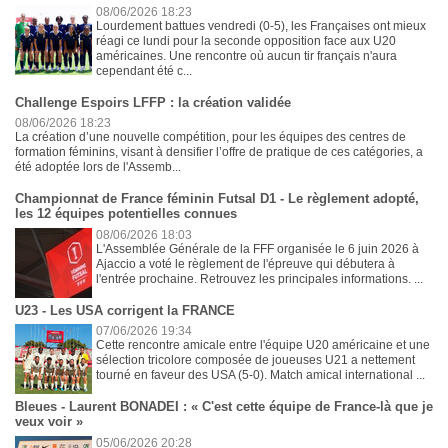
08/06/2026 18:23
Lourdement battues vendredi (0-5), les Françaises ont mieux
réagi ce lundi pour la seconde opposition face aux U20
américaines. Une rencontre où aucun tir français n'aura
cependant été c...
Challenge Espoirs LFFP : la création validée
08/06/2026 18:23
La création d’une nouvelle compétition, pour les équipes des centres de
formation féminins, visant à densifier l’offre de pratique de ces catégories, a
été adoptée lors de l'Assemb...
Championnat de France féminin Futsal D1 - Le règlement adopté,
les 12 équipes potentielles connues
08/06/2026 18:03
L'Assemblée Générale de la FFF organisée le 6 juin 2026 à
Ajaccio a voté le règlement de l'épreuve qui débutera à
l'entrée prochaine. Retrouvez les principales informations. ...
U23 - Les USA corrigent la FRANCE
07/06/2026 19:34
Cette rencontre amicale entre l'équipe U20 américaine et une
sélection tricolore composée de joueuses U21 a nettement
tourné en faveur des USA (5-0). Match amical international ...
Bleues - Laurent BONADEI : « C'est cette équipe de France-là que je
veux voir »
05/06/2026 20:28