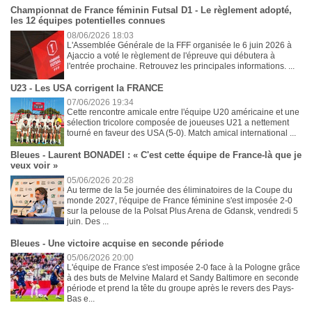
Championnat de France féminin Futsal D1 - Le règlement adopté,
les 12 équipes potentielles connues
08/06/2026 18:03
L'Assemblée Générale de la FFF organisée le 6 juin 2026 à
Ajaccio a voté le règlement de l'épreuve qui débutera à
l'entrée prochaine. Retrouvez les principales informations. ...
U23 - Les USA corrigent la FRANCE
07/06/2026 19:34
Cette rencontre amicale entre l'équipe U20 américaine et une
sélection tricolore composée de joueuses U21 a nettement
tourné en faveur des USA (5-0). Match amical international ...
Bleues - Laurent BONADEI : « C'est cette équipe de France-là que je
veux voir »
05/06/2026 20:28
Au terme de la 5e journée des éliminatoires de la Coupe du
monde 2027, l'équipe de France féminine s'est imposée 2-0
sur la pelouse de la Polsat Plus Arena de Gdansk, vendredi 5
juin. Des ...
Bleues - Une victoire acquise en seconde période
05/06/2026 20:00
L'équipe de France s'est imposée 2-0 face à la Pologne grâce
à des buts de Melvine Malard et Sandy Baltimore en seconde
période et prend la tête du groupe après le revers des Pays-
Bas e...