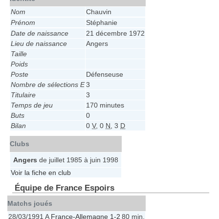
Nom
Chauvin
Prénom
Stéphanie
Date de naissance
21 décembre 1972
Lieu de naissance
Angers
Taille
Poids
Poste
Défenseuse
Nombre de sélections E
3
Titulaire
3
Temps de jeu
170 minutes
Buts
0
Bilan
0
V
, 0
N
, 3
D
Clubs
Angers
de juillet 1985 à juin 1998
Voir la fiche en club
Équipe de France Espoirs
Matchs joués
28/03/1991
A
France-Allemagne 1-2
80 min.