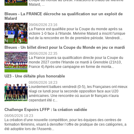
Coupe du monde au Brésil. Réactions à chaud de Melvine
Malard, ...
Bleues - La FRANCE décroche sa qualification sur un exploit de
Malard
09/06/2026 23:16
La France est qualifiée pour la Coupe du monde après sa
victoire 1-0 face à l'Irlande. Melvine Malard a inscrit l'unique
but de la rencontre en fin de première période. Vendredi...
Bleues - Un billet direct pour la Coupe du Monde en jeu ce mardi
08/06/2026 22:35
La France jouera sa qualification directe pour la Coupe du
monde 2027 contre l'Irlande ce mardi à Grenoble (21h10,
France 4) Après une campagne en forme de monta...
U23 - Une défaite plus honorable
08/06/2026 18:23
Lourdement battues vendredi (0-5), les Françaises ont mieux
réagi ce lundi pour la seconde opposition face aux U20
américaines. Une rencontre où aucun tir français n'aura
cependant été c...
Challenge Espoirs LFFP : la création validée
08/06/2026 18:23
La création d’une nouvelle compétition, pour les équipes des centres de
formation féminins, visant à densifier l’offre de pratique de ces catégories, a
été adoptée lors de l'Assemb...