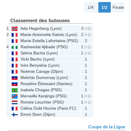
1/4
1/2
Finale
Classement des buteuses
1
Ada Hegerberg
(
Lyon
)
3
(+2)
2
Marie-Antoinette Katoto
(
Lyon
)
2
(+1)
Marie-Estella Lafontaine
(
PSG
)
2
4
Rasheedat Ajibade
(
PSG
)
1
(+1)
Selma Bacha
(
Lyon
)
1
(+1)
Vicki Becho
(
Lyon
)
1
Inès Benyahia
(
Lyon
)
1
Noémie Carage
(
Dijon
)
1
Melchie Dumornay
(
Lyon
)
1
Roseline Éloissaint
(
Nantes
)
1
Isabela Chagas
(
PSG
)
1
Merveille Kanjinga
(
PSG
)
1
(+1)
Romée Leuchter
(
PSG
)
1
(+1)
Célina Ould Hocine
(
Paris FC
)
1
Emmi Siren
(
Dijon
)
1
Coupe de la Ligue