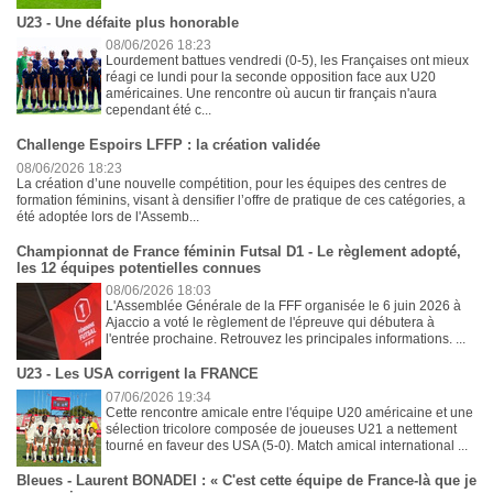
U23 - Une défaite plus honorable
08/06/2026 18:23
Lourdement battues vendredi (0-5), les Françaises ont mieux
réagi ce lundi pour la seconde opposition face aux U20
américaines. Une rencontre où aucun tir français n'aura
cependant été c...
Challenge Espoirs LFFP : la création validée
08/06/2026 18:23
La création d’une nouvelle compétition, pour les équipes des centres de
formation féminins, visant à densifier l’offre de pratique de ces catégories, a
été adoptée lors de l'Assemb...
Championnat de France féminin Futsal D1 - Le règlement adopté,
les 12 équipes potentielles connues
08/06/2026 18:03
L'Assemblée Générale de la FFF organisée le 6 juin 2026 à
Ajaccio a voté le règlement de l'épreuve qui débutera à
l'entrée prochaine. Retrouvez les principales informations. ...
U23 - Les USA corrigent la FRANCE
07/06/2026 19:34
Cette rencontre amicale entre l'équipe U20 américaine et une
sélection tricolore composée de joueuses U21 a nettement
tourné en faveur des USA (5-0). Match amical international ...
Bleues - Laurent BONADEI : « C'est cette équipe de France-là que je