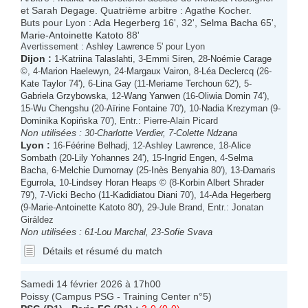
et Sarah Degage. Quatrième arbitre : Agathe Kocher.
Buts pour Lyon :
Ada Hegerberg
16', 32',
Selma Bacha
65',
Marie-Antoinette Katoto
88'
Avertissement :
Ashley Lawrence
5' pour Lyon
Dijon
:
1-
Katriina Talaslahti
, 3-
Emmi Siren
, 28-
Noémie Carage
©, 4-
Marion Haelewyn
, 24-
Margaux Vairon
, 8-
Léa Declercq
(26-
Kate Taylor
74'), 6-
Lina Gay
(11-
Meriame Terchoun
62'), 5-
Gabriela Grzybowska
, 12-
Wang Yanwen
(16-
Oliwia Domin
74'),
15-
Wu Chengshu
(20-
Aïrine Fontaine
70'), 10-
Nadia Krezyman
(9-
Dominika Kopińska
70'), Entr.: Pierre-Alain Picard
Non utilisées :
30-
Charlotte Verdier
, 7-
Colette Ndzana
Lyon
:
16-
Féérine Belhadj
, 12-
Ashley Lawrence
, 18-
Alice
Sombath
(20-
Lily Yohannes
24'), 15-
Ingrid Engen
, 4-
Selma
Bacha
, 6-
Melchie Dumornay
(25-
Inès Benyahia
80'), 13-
Damaris
Egurrola
, 10-
Lindsey Horan Heaps
© (8-
Korbin Albert Shrader
79'), 7-
Vicki Becho
(11-
Kadidiatou Diani
70'), 14-
Ada Hegerberg
(9-
Marie-Antoinette Katoto
80'), 29-
Jule Brand
, Entr.: Jonatan
Giráldez
Non utilisées :
61-
Lou Marchal
, 23-
Sofie Svava
Détails et résumé du match
Samedi 14 février 2026 à 17h00
Poissy (Campus PSG - Training Center n°5)