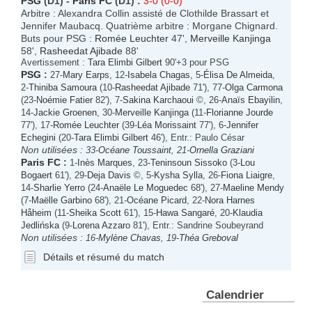
PSG
(D1) -
Paris FC
(D1) :
3-0 (0-0)
Arbitre : Alexandra Collin assisté de Clothilde Brassart et
Jennifer Maubacq. Quatrième arbitre : Morgane Chignard.
Buts pour PSG :
Romée Leuchter
47',
Merveille Kanjinga
58',
Rasheedat Ajibade
88'
Avertissement :
Tara Elimbi Gilbert
90'+3 pour PSG
PSG
:
27-
Mary Earps
, 12-
Isabela Chagas
, 5-
Élisa De Almeida
,
2-
Thiniba Samoura
(10-
Rasheedat Ajibade
71'), 77-
Olga Carmona
(23-
Noémie Fatier
82'), 7-
Sakina Karchaoui
©, 26-
Anaïs Ebayilin
,
14-
Jackie Groenen
, 30-
Merveille Kanjinga
(11-
Florianne Jourde
77'), 17-
Romée Leuchter
(39-
Léa Morissaint
77'), 6-
Jennifer
Echegini
(20-
Tara Elimbi Gilbert
46'), Entr.: Paulo César
Non utilisées :
33-
Océane Toussaint
, 21-
Ornella Graziani
Paris FC
:
1-
Inès Marques
, 23-
Teninsoun Sissoko
(3-
Lou
Bogaert
61'), 29-
Deja Davis
©, 5-
Kysha Sylla
, 26-
Fiona Liaigre
,
14-
Sharlie Yerro
(24-
Anaële Le Moguedec
68'), 27-
Maeline Mendy
(7-
Maëlle Garbino
68'), 21-
Océane Picard
, 22-
Nora Harnes
Håheim
(11-
Sheika Scott
61'), 15-
Hawa Sangaré
, 20-
Klaudia
Jedlińska
(9-
Lorena Azzaro
81'), Entr.: Sandrine Soubeyrand
Non utilisées :
16-
Mylène Chavas
, 19-
Théa Greboval
Détails et résumé du match
Calendrier