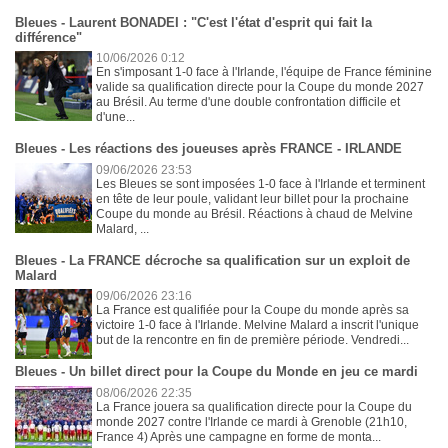
Bleues - Laurent BONADEI : "C'est l'état d'esprit qui fait la
différence"
10/06/2026 0:12
En s'imposant 1-0 face à l'Irlande, l'équipe de France féminine
valide sa qualification directe pour la Coupe du monde 2027
au Brésil. Au terme d'une double confrontation difficile et
d'une...
Bleues - Les réactions des joueuses après FRANCE - IRLANDE
09/06/2026 23:53
Les Bleues se sont imposées 1-0 face à l'Irlande et terminent
en tête de leur poule, validant leur billet pour la prochaine
Coupe du monde au Brésil. Réactions à chaud de Melvine
Malard, ...
Bleues - La FRANCE décroche sa qualification sur un exploit de
Malard
09/06/2026 23:16
La France est qualifiée pour la Coupe du monde après sa
victoire 1-0 face à l'Irlande. Melvine Malard a inscrit l'unique
but de la rencontre en fin de première période. Vendredi...
Bleues - Un billet direct pour la Coupe du Monde en jeu ce mardi
08/06/2026 22:35
La France jouera sa qualification directe pour la Coupe du
monde 2027 contre l'Irlande ce mardi à Grenoble (21h10,
France 4) Après une campagne en forme de monta...