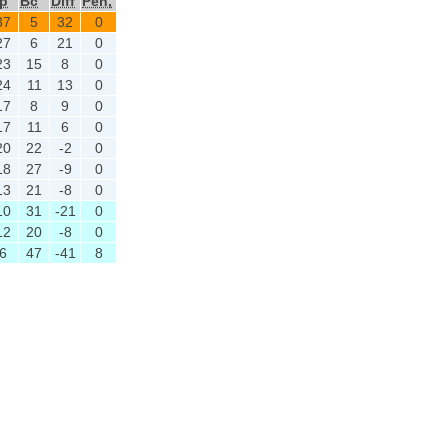
p
Bc
Diff
Pen,
37
5
32
0
27
6
21
0
23
15
8
0
24
11
13
0
17
8
9
0
17
11
6
0
20
22
-2
0
18
27
-9
0
13
21
-8
0
10
31
-21
0
12
20
-8
0
6
47
-41
8