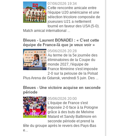
07/06/2026 19:34
Cette rencontre amicale entre
l'équipe U20 américaine et une
sélection tricolore composée de
joueuses U21 a nettement
tourné en faveur des USA (5-0).
Match amical international ...
Bleues - Laurent BONADEI : « C'est cette
équipe de France-là que je veux voir »
05/06/2026 20:28
Au terme de la 5e journée des
éliminatoires de la Coupe du
monde 2027, l'équipe de
France féminine s'est imposée
2-0 sur la pelouse de la Polsat
Plus Arena de Gdansk, vendredi 5 juin. Des ...
Bleues - Une victoire acquise en seconde
période
05/06/2026 20:00
L'équipe de France s'est
imposée 2-0 face à la Pologne
grâce à des buts de Melvine
Malard et Sandy Baltimore en
seconde période et prend la
tête du groupe après le revers des Pays-Bas
e...