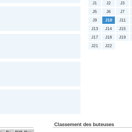
J1
J2
J3
J5
J6
J7
J9
J10
J11
J13
J14
J15
J17
J18
J19
J21
J22
Classement des buteuses