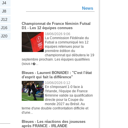
J4
News
J8
J12
Championnat de France féminin Futsal
J16
D1 - Les 12 équipes connues
18/06/2026 9:06
J20
La Commission Fédérale du
Futsal a communiqué les 12
équipes retenues pour la
première édition du
championnat qui débutera le 19
septembre prochain. Les équipes qualifiées
(sous r�...
Bleues - Laurent BONADEI : "C'est l'état
d'esprit qui fait la différence"
10/06/2026 0:12
En s'imposant 1-0 face à
l'Irlande, l'équipe de France
féminine valide sa qualification
directe pour la Coupe du
monde 2027 au Brésil. Au
terme d'une double confrontation difficile et
d'une...
Bleues - Les réactions des joueuses
après FRANCE - IRLANDE