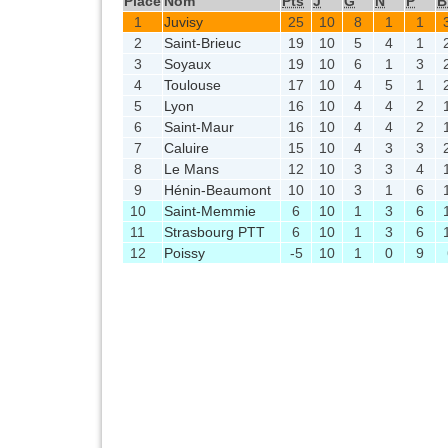
Place
Nom
Pts
J
G
N
P
B
1
Juvisy
25
10
8
1
1
2
Saint-Brieuc
19
10
5
4
1
3
Soyaux
19
10
6
1
3
4
Toulouse
17
10
4
5
1
5
Lyon
16
10
4
4
2
6
Saint-Maur
16
10
4
4
2
7
Caluire
15
10
4
3
3
8
Le Mans
12
10
3
3
4
9
Hénin-Beaumont
10
10
3
1
6
10
Saint-Memmie
6
10
1
3
6
11
Strasbourg PTT
6
10
1
3
6
12
Poissy
-5
10
1
0
9