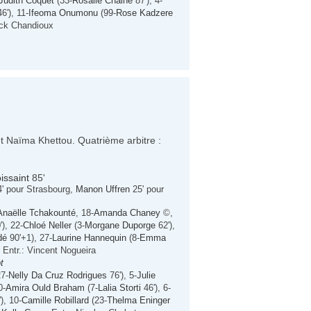
Judith Coquet
(33-
Rosalie Chaine
87'), 4-
6'), 11-
Ifeoma Onumonu
(99-
Rose Kadzere
ick Chandioux
et Naïma Khettou. Quatrième arbitre :
issaint
85'
' pour Strasbourg,
Manon Uffren
25' pour
Anaëlle Tchakounté
, 18-
Amanda Chaney
©,
), 22-
Chloé Neller
(3-
Morgane Duporge
62'),
dé
90'+1), 27-
Laurine Hannequin
(8-
Emma
, Entr.: Vincent Nogueira
t
7-
Nelly Da Cruz Rodrigues
76'), 5-
Julie
0-
Amira Ould Braham
(7-
Lalia Storti
46'), 6-
), 10-
Camille Robillard
(23-
Thelma Eninger