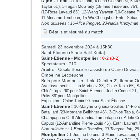
Dijon
:
1-
Katriina Talaslahti
, 4-
Léna Goetsch
©, 5-
Mał
Taylor
61'), 3-
Tegan McGrady
(19-
Inès Tisserand
76'), 
(17-
Rose Lavaud
83'), 12-
Wang Yanwen
(10-
Océane Pi
11-
Meriame Terchoun
, 15-
Wu Chengshu
, Entr.: Sébas
Non utilisées :
16-
Alice Pinguet
, 23-
Nadia Krezyman
Détails et résumé du match
Samedi 23 novembre 2024 à 15h30
Saint-Étienne (Stade Salif-Keïta)
Saint-Étienne
-
Montpellier
:
0-2 (0-2)
Spectateurs : 710
Arbitre : Cécile Bessière assisté de Claire Dewost
Ombeline Lecoeuche.
Buts pour Montpellier :
Lola Gstalter
2',
Ifeoma O
Avertissements :
Lisa Martinez
33',
Chloé Tapia
65',
S
Chloé Tapia
90' pour Saint-Étienne,
Judith Coquet
21',
Palis
86' pour Montpellier
Expulsion :
Chloé Tapia
90' pour Saint-Étienne
Saint-Étienne
:
16-
Maryne Gignoux-Soulier
, 14-
Fion
Bataillard
(23-
Morgane Belkhiter
46'), 3-
Chloé Tapia
, 6-
Champagnac
©, 8-
Alexandria Lamontagne
(7-
Adèle C
Caputo
(12-
Amandine Pierre-Louis
46'), Entr.: Laurent 
Non utilisées :
1-
Emma Templier
, 20-
Taeryne Job
, 25
Montpellier
:
1-
Justine Lerond
, 3-
Marie Levasseur
, 1