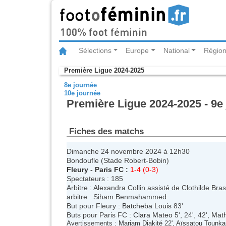
Sélections
Europe
National
Région
Première Ligue 2024-2025
8e journée
10e journée
Première Ligue 2024-2025 - 9e
Fiches des matchs
Dimanche 24 novembre 2024 à 12h30
Bondoufle (Stade Robert-Bobin)
Fleury
-
Paris FC
:
1-4 (0-3)
Spectateurs : 185
Arbitre : Alexandra Collin assisté de Clothilde Br
arbitre : Siham Benmahammed.
But pour Fleury :
Batcheba Louis
83'
Buts pour Paris FC :
Clara Mateo
5', 24', 42',
Math
Avertissements :
Mariam Diakité
22',
Aïssatou Tounka