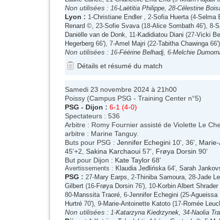
Non utilisées :
16-
Laëtitia Philippe
, 28-
Célestine Bois
Lyon
:
1-
Christiane Endler
, 2-
Sofia Huerta
(4-
Selma 
Renard
©, 23-
Sofie Svava
(18-
Alice Sombath
46'), 8-
S
Daniëlle van de Donk
, 11-
Kadidiatou Diani
(27-
Vicki B
Hegerberg
66'), 7-
Amel Majri
(22-
Tabitha Chawinga
66')
Non utilisées :
16-
Féérine Belhadj
, 6-
Melchie Dumorn
Détails et résumé du match
Samedi 23 novembre 2024 à 21h00
Poissy (Campus PSG - Training Center n°5)
PSG
-
Dijon
:
6-1 (4-0)
Spectateurs : 536
Arbitre : Romy Fournier assisté de Violette Le C
arbitre : Marine Tanguy.
Buts pour PSG :
Jennifer Echegini
10', 36',
Marie-
45'+2,
Sakina Karchaoui
57',
Frøya Dorsin
90'
But pour Dijon :
Kate Taylor
68'
Avertissements :
Klaudia Jedlińska
64',
Sarah Jankov
PSG
:
27-
Mary Earps
, 2-
Thiniba Samoura
, 28-
Jade Le
Gilbert
(16-
Frøya Dorsin
76'), 10-
Korbin Albert Shrader
80-
Manssita Traoré
, 6-
Jennifer Echegini
(25-
Agueissa 
Hurtré
70'), 9-
Marie-Antoinette Katoto
(17-
Romée Leuch
Non utilisées :
1-
Katarzyna Kiedrzynek
, 34-
Naolia Tr