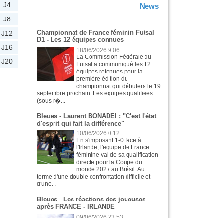
J4
News
J8
Championnat de France féminin Futsal
J12
D1 - Les 12 équipes connues
J16
18/06/2026 9:06
La Commission Fédérale du
J20
Futsal a communiqué les 12
équipes retenues pour la
première édition du
championnat qui débutera le 19
septembre prochain. Les équipes qualifiées
(sous r�...
Bleues - Laurent BONADEI : "C'est l'état
d'esprit qui fait la différence"
10/06/2026 0:12
En s'imposant 1-0 face à
l'Irlande, l'équipe de France
féminine valide sa qualification
directe pour la Coupe du
monde 2027 au Brésil. Au
terme d'une double confrontation difficile et
d'une...
Bleues - Les réactions des joueuses
après FRANCE - IRLANDE
09/06/2026 23:53