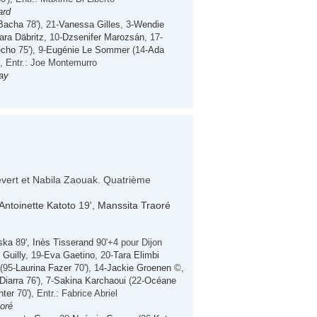
ard
Bacha
78'), 21-
Vanessa Gilles
, 3-
Wendie
ara Däbritz
, 10-
Dzsenifer Marozsán
, 17-
echo
75'), 9-
Eugénie Le Sommer
(14-
Ada
, Entr.: Joe Montemurro
ay
hevert et Nabila Zaouak. Quatrième
Antoinette Katoto
19',
Manssita Traoré
ska
89',
Inès Tisserand
90'+4 pour Dijon
 Guilly
, 19-
Eva Gaetino
, 20-
Tara Elimbi
(95-
Laurina Fazer
70'), 14-
Jackie Groenen
©,
Diarra
76'), 7-
Sakina Karchaoui
(22-
Océane
ter
70'), Entr.: Fabrice Abriel
aoré