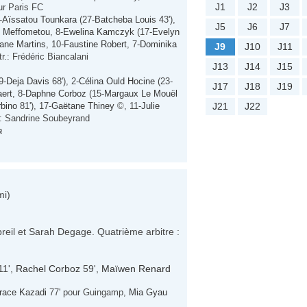
J1
J2
J3
ur Paris FC
-
Aïssatou Tounkara
(27-
Batcheba Louis
43'),
J5
J6
J7
e Meffometou
, 8-
Ewelina Kamczyk
(17-
Evelyn
ane Martins
, 10-
Faustine Robert
, 7-
Dominika
J9
J10
J11
tr.: Frédéric Biancalani
J13
J14
J15
9-
Deja Davis
68'), 2-
Célina Ould Hocine
(23-
J17
J18
J19
ert
, 8-
Daphne Corboz
(15-
Margaux Le Mouël
rbino
81'), 17-
Gaëtane Thiney
©, 11-
Julie
J21
J22
.: Sandrine Soubeyrand
a
mi)
reil et Sarah Degage. Quatrième arbitre :
11',
Rachel Corboz
59',
Maïwen Renard
race Kazadi
77' pour Guingamp,
Mia Gyau