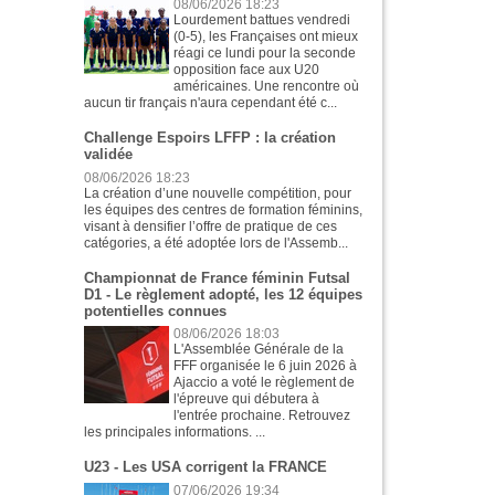
08/06/2026 18:23
Lourdement battues vendredi
(0-5), les Françaises ont mieux
réagi ce lundi pour la seconde
opposition face aux U20
américaines. Une rencontre où
aucun tir français n'aura cependant été c...
Challenge Espoirs LFFP : la création
validée
08/06/2026 18:23
La création d’une nouvelle compétition, pour
les équipes des centres de formation féminins,
visant à densifier l’offre de pratique de ces
catégories, a été adoptée lors de l'Assemb...
Championnat de France féminin Futsal
D1 - Le règlement adopté, les 12 équipes
potentielles connues
08/06/2026 18:03
L'Assemblée Générale de la
FFF organisée le 6 juin 2026 à
Ajaccio a voté le règlement de
l'épreuve qui débutera à
l'entrée prochaine. Retrouvez
les principales informations. ...
U23 - Les USA corrigent la FRANCE
07/06/2026 19:34