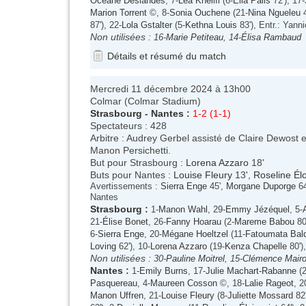
Océane Deslandes
, 7-
Léa Khelifi
(6-
Ella Palis
72'), 17-
Marion Torrent
©, 8-
Sonia Ouchene
(21-
Nina Ngueleu
4
87'), 22-
Lola Gstalter
(5-
Kethna Louis
83'), Entr.: Yann
Non utilisées :
16-
Marie Petiteau
, 14-
Élisa Rambaud
Détails et résumé du match
Mercredi 11 décembre 2024 à 13h00
Colmar (Colmar Stadium)
Strasbourg
-
Nantes
:
1-2 (1-1)
Spectateurs : 428
Arbitre : Audrey Gerbel assisté de Claire Dewost 
Manon Persichetti.
But pour Strasbourg :
Lorena Azzaro
18'
Buts pour Nantes :
Louise Fleury
13',
Roseline Élo
Avertissements :
Sierra Enge
45',
Morgane Duporge
64
Nantes
Strasbourg
:
1-
Manon Wahl
, 29-
Emmy Jézéquel
, 5-
21-
Élise Bonet
, 26-
Fanny Hoarau
(2-
Mareme Babou
80'
6-
Sierra Enge
, 20-
Mégane Hoeltzel
(11-
Fatoumata Bal
Loving
62'), 10-
Lorena Azzaro
(19-
Kenza Chapelle
80')
Non utilisées :
30-
Pauline Moitrel
, 15-
Clémence Mairo
Nantes
:
1-
Emily Burns
, 17-
Julie Machart-Rabanne
(2
Pasquereau
, 4-
Maureen Cosson
©, 18-
Lalie Rageot
, 2
Manon Uffren
, 21-
Louise Fleury
(8-
Juliette Mossard
82'