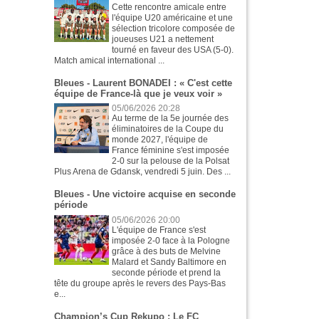
Cette rencontre amicale entre
l'équipe U20 américaine et une
sélection tricolore composée de
joueuses U21 a nettement
tourné en faveur des USA (5-0).
Match amical international ...
Bleues - Laurent BONADEI : « C'est cette
équipe de France-là que je veux voir »
05/06/2026 20:28
Au terme de la 5e journée des
éliminatoires de la Coupe du
monde 2027, l'équipe de
France féminine s'est imposée
2-0 sur la pelouse de la Polsat
Plus Arena de Gdansk, vendredi 5 juin. Des ...
Bleues - Une victoire acquise en seconde
période
05/06/2026 20:00
L'équipe de France s'est
imposée 2-0 face à la Pologne
grâce à des buts de Melvine
Malard et Sandy Baltimore en
seconde période et prend la
tête du groupe après le revers des Pays-Bas
e...
Champion’s Cup Rekupo : Le FC