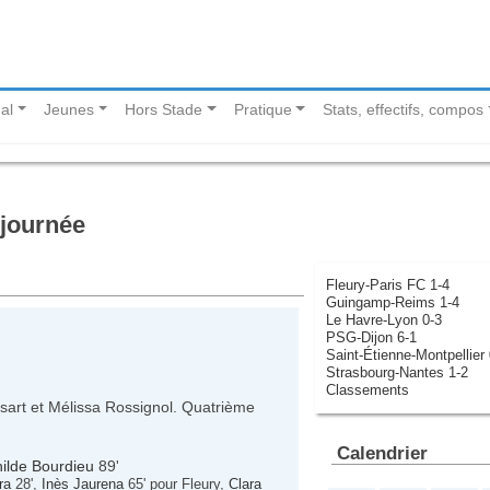
al
Jeunes
Hors Stade
Pratique
Stats, effectifs, compos
 journée
Fleury-Paris FC 1-4
Guingamp-Reims 1-4
Le Havre-Lyon 0-3
PSG-Dijon 6-1
Saint-Étienne-Montpellier 
Strasbourg-Nantes 1-2
Classements
assart et Mélissa Rossignol. Quatrième
Calendrier
ilde Bourdieu
89'
ra
28',
Inès Jaurena
65' pour Fleury,
Clara