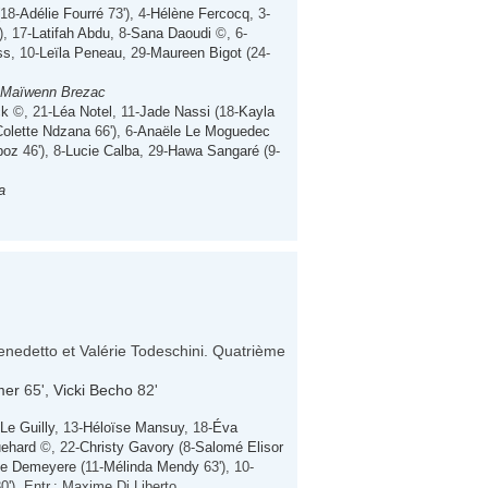
18-
Adélie Fourré
73'), 4-
Hélène Fercocq
, 3-
), 17-
Latifah Abdu
, 8-
Sana Daoudi
©, 6-
ss
, 10-
Leïla Peneau
, 29-
Maureen Bigot
(24-
Maïwenn Brezac
ck
©, 21-
Léa Notel
, 11-
Jade Nassi
(18-
Kayla
Colette Ndzana
66'), 6-
Anaële Le Moguedec
boz
46'), 8-
Lucie Calba
, 29-
Hawa Sangaré
(9-
a
Benedetto et Valérie Todeschini. Quatrième
mer
65',
Vicki Becho
82'
Le Guilly
, 13-
Héloïse Mansuy
, 18-
Éva
ehard
©, 22-
Christy Gavory
(8-
Salomé Elisor
ke Demeyere
(11-
Mélinda Mendy
63'), 10-
0'), Entr.: Maxime Di Liberto