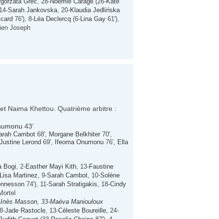
gorzata Grec
, 28-
Noémie Carage
(26-
Kate
14-
Sarah Jankovska
, 20-
Klaudia Jedlińska
card
76'), 8-
Léa Declercq
(6-
Lina Gay
61'),
tien Joseph
 et Naima Khettou. Quatrième arbitre :
numonu
43'
arah Cambot
68',
Morgane Belkhiter
70',
Justine Lerond
69',
Ifeoma Onumonu
76',
Ella
a Bogi
, 2-
Easther Mayi Kith
, 13-
Faustine
Lisa Martinez
, 9-
Sarah Cambot
, 10-
Solène
onnesson
74'), 11-
Sarah Stratigakis
, 18-
Cindy
Mortel
-
Inès Masson
, 33-
Maéva Maniouloux
8-
Jade Rastocle
, 13-
Céleste Boureille
, 24-