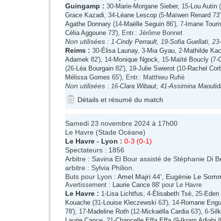
Guingamp
:
30-
Marie-Morgane Sieber
, 15-
Lou Autin
(
Grace Kazadi
, 34-
Léane Lescop
(5-
Maïwen Renard
73'
Agathe Donnary
(14-
Maëlle Seguin
86'), 7-
Imane Touri
Célia Aggoune
73'), Entr.: Jérôme Bonnet
Non utilisées :
1-
Cindy Perrault
, 19-
Sofia Guellati
, 23-
Reims
:
30-
Élisa Launay
, 3-
Mia Gyau
, 2-
Mathilde Ka
Adamek
82'), 14-
Monique Ngock
, 15-
Maïté Boucly
(7-
(26-
Léa Bourgain
82'), 19-
Julie Swierot
(10-
Rachel Cor
Mélissa Gomes
65'), Entr.: Matthieu Rufié
Non utilisées :
16-
Clara Wibaut
, 41-
Assimina Maoulid
Détails et résumé du match
Samedi 23 novembre 2024 à 17h00
Le Havre (Stade Océane)
Le Havre
-
Lyon
:
0-3 (0-1)
Spectateurs : 1856
Arbitre : Savina El Bour assisté de Stéphanie Di 
arbitre : Sylvia Philion.
Buts pour Lyon :
Amel Majri
44',
Eugénie Le Som
Avertissement :
Laurie Cance
88' pour Le Havre
Le Havre
:
1-
Lisa Lichtfus
, 4-
Élisabeth Tsé
, 25-
Eden 
Kouache
(31-
Louise Kleczewski
63'), 14-
Romane Engu
78'), 17-
Madeline Roth
(12-
Mickaëlla Cardia
63'), 6-
Sil
Laurie Cance
, 21-
Chancelle Effa Effa
(9-
Ikram Adjabi
8