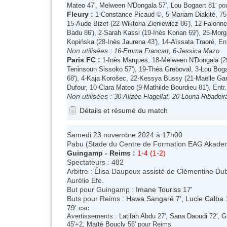
Mateo
47',
Melween N'Dongala
57',
Lou Bogaert
81' po
Fleury
:
1-
Constance Picaud
©, 5-
Mariam Diakité
, 75
15-
Aude Bizet
(22-
Wiktoria Zieniewicz
86'), 12-
Falonn
Badu
86'), 2-
Sarah Kassi
(19-
Inès Konan
69'), 25-
Morg
Kopińska
(28-
Inès Jaurena
43'), 14-
Aïssata Traoré
, En
Non utilisées :
16-
Emma Francart
, 6-
Jessica Mazo
Paris FC
:
1-
Inès Marques
, 18-
Melween N'Dongala
(2
Teninsoun Sissoko
57'), 19-
Théa Greboval
, 3-
Lou Boga
68'), 4-
Kaja Korošec
, 22-
Kessya Bussy
(21-
Maëlle Ga
Dufour
, 10-
Clara Mateo
(9-
Mathilde Bourdieu
81'), Entr
Non utilisées :
30-
Alizée Flagellat
, 20-
Louna Ribadeir
Détails et résumé du match
Samedi 23 novembre 2024 à 17h00
Pabu (Stade du Centre de Formation EAG Akade
Guingamp
-
Reims
:
1-4 (1-2)
Spectateurs : 482
Arbitre : Élisa Daupeux assisté de Clémentine Dub
Aurélie Efe.
But pour Guingamp :
Imane Touriss
17'
Buts pour Reims :
Hawa Sangaré
7',
Lucie Calba
79' csc
Avertissements :
Latifah Abdu
27',
Sana Daoudi
72',
G
45'+2,
Maïté Boucly
56' pour Reims