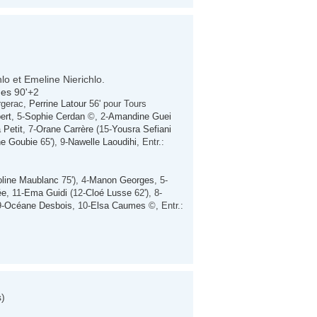
hlo et Emeline Nierichlo.
mes
90'+2
rgerac,
Perrine Latour
56' pour Tours
ert
, 5-
Sophie Cerdan
©, 2-
Amandine Guei
 Petit
, 7-
Orane Carrère
(15-
Yousra Sefiani
ne Goubie
65'), 9-
Nawelle Laoudihi
, Entr.:
oline Maublanc
75'), 4-
Manon Georges
, 5-
ée
, 11-
Ema Guidi
(12-
Cloé Lusse
62'), 8-
9-
Océane Desbois
, 10-
Elsa Caumes
©, Entr.:
s)