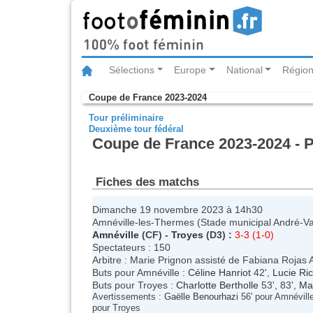
Sélections
Europe
National
Région
Coupe de France 2023-2024
Tour préliminaire
Deuxième tour fédéral
Coupe de France 2023-2024 - P
Fiches des matchs
Dimanche 19 novembre 2023 à 14h30
Amnéville-les-Thermes (Stade municipal André-Va
Amnéville
(CF) -
Troyes
(D3) :
3-3 (1-0)
Spectateurs : 150
Arbitre : Marie Prignon assisté de Fabiana Rojas 
Buts pour Amnéville :
Céline Hanriot
42',
Lucie Ri
Buts pour Troyes :
Charlotte Bertholle
53', 83',
Ma
Avertissements :
Gaëlle Benourhazi
56' pour Amnévill
pour Troyes