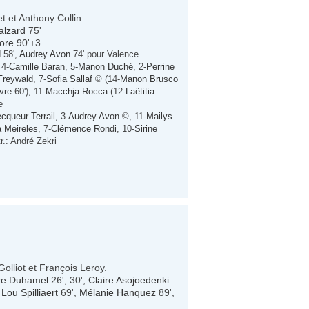
t et Anthony Collin.
Salzard
75'
Kore
90'+3
d
58',
Audrey Avon
74' pour Valence
 4-
Camille Baran
, 5-
Manon Duché
, 2-
Perrine
Freywald
, 7-
Sofia Sallaf
© (14-
Manon Brusco
vre
60'), 11-
Macchja Rocca
(12-
Laëtitia
e
cqueur Terrail
, 3-
Audrey Avon
©, 11-
Mailys
a Meireles
, 7-
Clémence Rondi
, 10-
Sirine
tr.: André Zekri
olliot et François Leroy.
re Duhamel
26', 30',
Claire Asojoedenki
,
Lou Spilliaert
69',
Mélanie Hanquez
89',