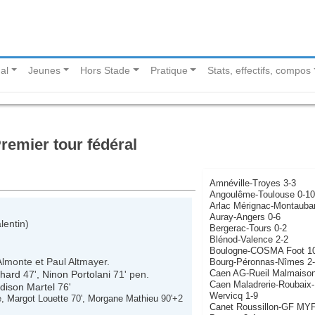
al
Jeunes
Hors Stade
Pratique
Stats, effectifs, compos
remier tour fédéral
Amnéville-Troyes 3-3
Angoulême-Toulouse 0-10
Arlac Mérignac-Montauba
Auray-Angers 0-6
lentin)
Bergerac-Tours 0-2
Blénod-Valence 2-2
Boulogne-COSMA Foot 1
Almonte et Paul Altmayer.
Bourg-Péronnas-Nîmes 2
Caen AG-Rueil Malmaison
chard
47',
Ninon Portolani
71' pen.
Caen Maladrerie-Roubaix-
dison Martel
76'
Wervicq 1-9
e,
Margot Louette
70',
Morgane Mathieu
90'+2
Canet Roussillon-GF MY