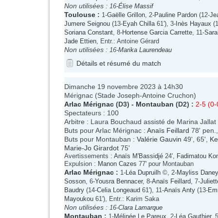
Non utilisées :
16-
Élise Massif
Toulouse
:
1-
Gaëlle Grillon
, 2-
Pauline Pardon
(12-
Je
Jumere Seignou
(13-
Eyah Chilla
61'), 3-
Inès Hayaux
(1
Soriana Constant
, 8-
Hortense Garcia Carrette
, 11-
Sara
Jade Ettien
, Entr.: Antoine Gérard
Non utilisées :
16-
Marika Laurendeau
Détails et résumé du match
Dimanche 19 novembre 2023 à 14h30
Mérignac (Stade Joseph-Antoine Cruchon)
Arlac Mérignac
(D3) -
Montauban
(D2) :
2-5 (0-
Spectateurs : 100
Arbitre : Laura Bouchaud assisté de Marina Jalla
Buts pour Arlac Mérignac :
Anaïs Feillard
78' pen.
Buts pour Montauban :
Valérie Gauvin
49', 65',
Ke
Marie-Jo Girardot
75'
Avertissements :
Anaïs M'Bassidjé
24',
Fadimatou Ko
Expulsion :
Manon Cazes
77' pour Montauban
Arlac Mérignac
:
1-
Léa Dupruilh
©, 2-
Mayliss Daney
Sosson
, 6-
Yousra Bennacer
, 8-
Anaïs Feillard
, 7-
Juliet
Baudry
(14-
Celia Longeaud
61'), 11-
Anaïs Anty
(13-
Em
Mayoukou
61'), Entr.: Karim Saka
Non utilisées :
16-
Clara Lamarque
Montauban
:
1-
Mélinée Le Pareux
, 2-
Léa Gauthier
, 