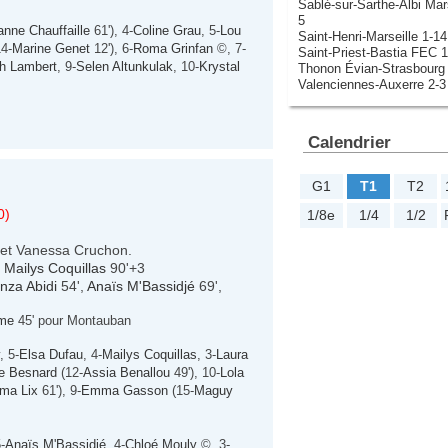
Sablé-sur-Sarthe-Albi Mar
5
anne Chauffaille
61'), 4-
Coline Grau
, 5-
Lou
Saint-Henri-Marseille 1-14
4-
Marine Genet
12'), 6-
Roma Grinfan
©, 7-
Saint-Priest-Bastia FEC 1
h Lambert
, 9-
Selen Altunkulak
, 10-
Krystal
Thonon Évian-Strasbourg 
Valenciennes-Auxerre 2-3
Calendrier
G1
T1
T2
0)
1/8e
1/4
1/2
t et Vanessa Cruchon.
,
Mailys Coquillas
90'+3
nza Abidi
54',
Anaïs M'Bassidjé
69',
me
45' pour Montauban
, 5-
Elsa Dufau
, 4-
Mailys Coquillas
, 3-
Laura
te Besnard
(12-
Assia Benallou
49'), 10-
Lola
ma Lix
61'), 9-
Emma Gasson
(15-
Maguy
5-
Anaïs M'Bassidjé
, 4-
Chloé Mouly
©, 3-