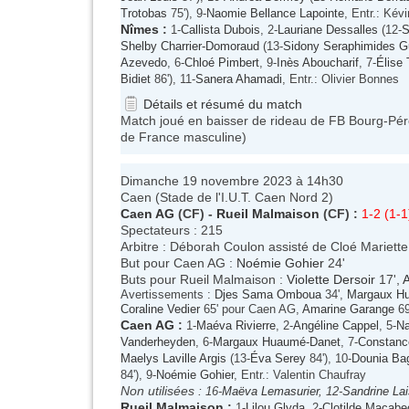
Trotobas
75'), 9-
Naomie Bellance Lapointe
, Entr.: Kév
Nîmes
:
1-
Callista Dubois
, 2-
Lauriane Dessalles
(12-
S
Shelby Charrier-Domoraud
(13-
Sidony Seraphimides Gu
Azevedo
, 6-
Chloé Pimbert
, 9-
Inès Aboucharif
, 7-
Élise
Bidiet
86'), 11-
Sanera Ahamadi
, Entr.: Olivier Bonnes
Détails et résumé du match
Match joué en baisser de rideau de FB Bourg-Pér
de France masculine)
Dimanche 19 novembre 2023 à 14h30
Caen (Stade de l'I.U.T. Caen Nord 2)
Caen AG
(CF) -
Rueil Malmaison
(CF) :
1-2 (1-1
Spectateurs : 215
Arbitre : Déborah Coulon assisté de Cloé Mariett
But pour Caen AG :
Noémie Gohier
24'
Buts pour Rueil Malmaison :
Violette Dersoir
17',
Avertissements :
Djes Sama Omboua
34',
Margaux H
Coraline Vedier
65' pour Caen AG,
Amarine Garange
69
Caen AG
:
1-
Maéva Rivierre
, 2-
Angéline Cappel
, 5-
Na
Vanderheyden
, 6-
Margaux Huaumé-Danet
, 7-
Constanc
Maelys Laville Argis
(13-
Éva Serey
84'), 10-
Dounia Bag
84'), 9-
Noémie Gohier
, Entr.: Valentin Chaufray
Non utilisées :
16-
Maëva Lemasurier
, 12-
Sandrine La
Rueil Malmaison
:
1-
Lilou Glyda
, 2-
Clotilde Macabe