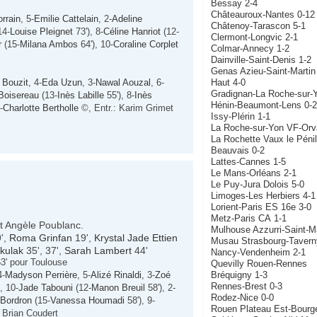
Bessay 2-4
Châteauroux-Nantes 0-12
orrain
, 5-
Emilie Cattelain
, 2-
Adeline
Châtenoy-Tarascon 5-1
14-
Louise Pleignet
73'), 8-
Céline Hanriot
(12-
Clermont-Longvic 2-1
r
(15-
Milana Ambos
64'), 10-
Coraline Corplet
Colmar-Annecy 1-2
Dainville-Saint-Denis 1-2
Genas Azieu-Saint-Martin
Haut 4-0
 Bouzit
, 4-
Eda Uzun
, 3-
Nawal Aouzal
, 6-
Gradignan-La Roche-sur-
oisereau
(13-
Inès Labille
55'), 8-
Inès
Hénin-Beaumont-Lens 0-2
-
Charlotte Bertholle
©, Entr.: Karim Grimet
Issy-Plérin 1-1
La Roche-sur-Yon VF-Orva
La Rochette Vaux le Pénil
Beauvais 0-2
Lattes-Cannes 1-5
Le Mans-Orléans 2-1
Le Puy-Jura Dolois 5-0
Limoges-Les Herbiers 4-1
Lorient-Paris ES 16e 3-0
Metz-Paris CA 1-1
 et Angèle Poublanc.
Mulhouse Azzurri-Saint-M
9',
Roma Grinfan
19',
Krystal Jade Ettien
Musau Strasbourg-Tavern
nkulak
35', 37',
Sarah Lambert
44'
Nancy-Vendenheim 2-1
3' pour Toulouse
Quevilly Rouen-Rennes
Bréquigny 1-3
4-
Madyson Perrière
, 5-
Alizé Rinaldi
, 3-
Zoé
Rennes-Brest 0-3
, 10-
Jade Tabouni
(12-
Manon Breuil
58'), 2-
Rodez-Nice 0-0
 Bordron
(15-
Vanessa Houmadi
58'), 9-
Rouen Plateau Est-Bourg
 Brian Coudert