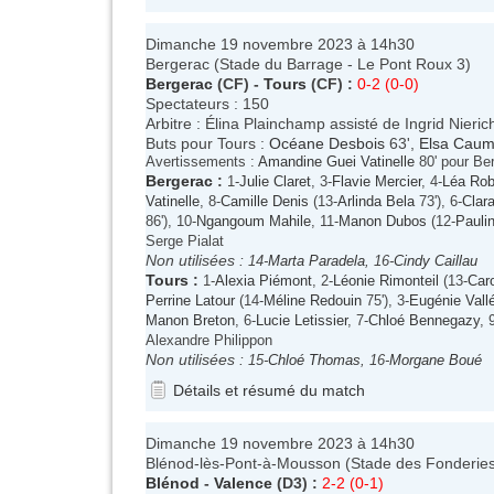
Dimanche 19 novembre 2023 à 14h30
Bergerac (Stade du Barrage - Le Pont Roux 3)
Bergerac
(CF) -
Tours
(CF) :
0-2 (0-0)
Spectateurs : 150
Arbitre : Élina Plainchamp assisté de Ingrid Nieric
Buts pour Tours :
Océane Desbois
63',
Elsa Cau
Avertissements :
Amandine Guei Vatinelle
80' pour Be
Bergerac
:
1-
Julie Claret
, 3-
Flavie Mercier
, 4-
Léa Rob
Vatinelle
, 8-
Camille Denis
(13-
Arlinda Bela
73'), 6-
Clara
86'), 10-
Ngangoum Mahile
, 11-
Manon Dubos
(12-
Pauli
Serge Pialat
Non utilisées :
14-
Marta Paradela
, 16-
Cindy Caillau
Tours
:
1-
Alexia Piémont
, 2-
Léonie Rimonteil
(13-
Car
Perrine Latour
(14-
Méline Redouin
75'), 3-
Eugénie Vall
Manon Breton
, 6-
Lucie Letissier
, 7-
Chloé Bennegazy
, 
Alexandre Philippon
Non utilisées :
15-
Chloé Thomas
, 16-
Morgane Boué
Détails et résumé du match
Dimanche 19 novembre 2023 à 14h30
Blénod-lès-Pont-à-Mousson (Stade des Fonderie
Blénod
-
Valence
(D3) :
2-2 (0-1)