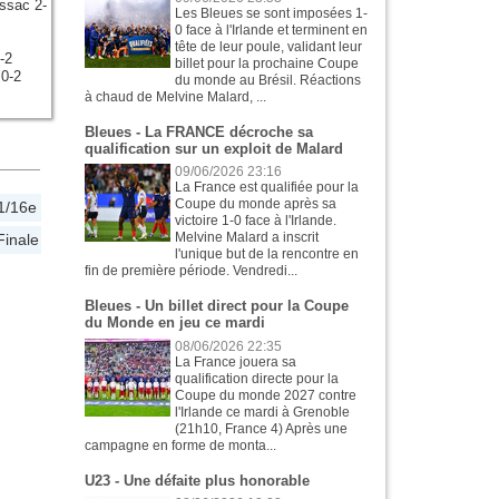
ssac 2-
Les Bleues se sont imposées 1-
0 face à l'Irlande et terminent en
tête de leur poule, validant leur
-2
billet pour la prochaine Coupe
0-2
du monde au Brésil. Réactions
à chaud de Melvine Malard, ...
Bleues - La FRANCE décroche sa
qualification sur un exploit de Malard
09/06/2026 23:16
La France est qualifiée pour la
Coupe du monde après sa
1/16e
victoire 1-0 face à l'Irlande.
Melvine Malard a inscrit
Finale
l'unique but de la rencontre en
fin de première période. Vendredi...
Bleues - Un billet direct pour la Coupe
du Monde en jeu ce mardi
08/06/2026 22:35
La France jouera sa
qualification directe pour la
Coupe du monde 2027 contre
l'Irlande ce mardi à Grenoble
(21h10, France 4) Après une
campagne en forme de monta...
U23 - Une défaite plus honorable