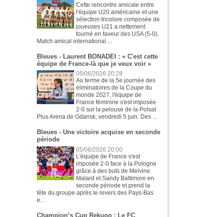
Cette rencontre amicale entre
l'équipe U20 américaine et une
sélection tricolore composée de
joueuses U21 a nettement
tourné en faveur des USA (5-0).
Match amical international ...
Bleues - Laurent BONADEI : « C'est cette
équipe de France-là que je veux voir »
05/06/2026 20:28
Au terme de la 5e journée des
éliminatoires de la Coupe du
monde 2027, l'équipe de
France féminine s'est imposée
2-0 sur la pelouse de la Polsat
Plus Arena de Gdansk, vendredi 5 juin. Des ...
Bleues - Une victoire acquise en seconde
période
05/06/2026 20:00
L'équipe de France s'est
imposée 2-0 face à la Pologne
grâce à des buts de Melvine
Malard et Sandy Baltimore en
seconde période et prend la
tête du groupe après le revers des Pays-Bas
e...
Champion’s Cup Rekupo : Le FC