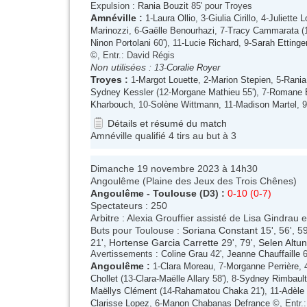
Expulsion :
Rania Bouzit
85' pour Troyes
Amnéville
:
1-
Laura Ollio
, 3-
Giulia Cirillo
, 4-
Juliette L
Marinozzi
, 6-
Gaëlle Benourhazi
, 7-
Tracy Cammarata
(
Ninon Portolani
60'), 11-
Lucie Richard
, 9-
Sarah Ettinge
©, Entr.: David Régis
Non utilisées :
13-
Coralie Royer
Troyes
:
1-
Margot Louette
, 2-
Marion Stepien
, 5-
Rania
Sydney Kessler
(12-
Morgane Mathieu
55'), 7-
Romane B
Kharbouch
, 10-
Solène Wittmann
, 11-
Madison Martel
, 9
Détails et résumé du match
Amnéville qualifié 4 tirs au but à 3
Dimanche 19 novembre 2023 à 14h30
Angoulême (Plaine des Jeux des Trois Chênes)
Angoulême
-
Toulouse
(D3) :
0-10 (0-7)
Spectateurs : 250
Arbitre : Alexia Grouffier assisté de Lisa Gindrau
Buts pour Toulouse :
Soriana Constant
15', 56', 5
21',
Hortense Garcia Carrette
29', 79',
Selen Altu
Avertissements :
Coline Grau
42',
Jeanne Chauffaille
6
Angoulême
:
1-
Clara Moreau
, 7-
Morganne Perrière
, 
Chollet
(13-
Clara-Maëlle Allary
58'), 8-
Sydney Rimbault
Maëllys Clément
(14-
Rahamatou Chaka
21'), 11-
Adèle
Clarisse Lopez
, 6-
Manon Chabanas Defrance
©, Entr.: