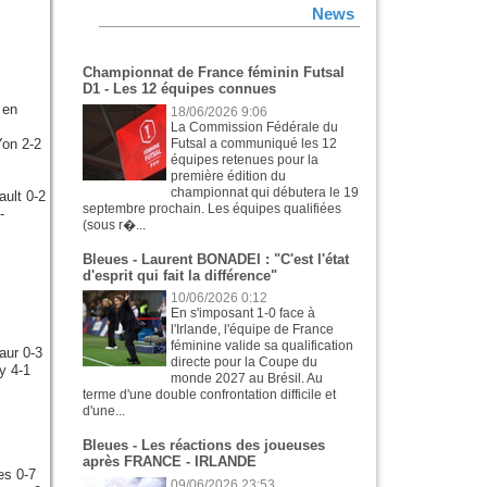
News
Championnat de France féminin Futsal
D1 - Les 12 équipes connues
 en
18/06/2026 9:06
La Commission Fédérale du
Yon 2-2
Futsal a communiqué les 12
équipes retenues pour la
première édition du
championnat qui débutera le 19
ult 0-2
septembre prochain. Les équipes qualifiées
-
(sous r�...
Bleues - Laurent BONADEI : "C'est l'état
d'esprit qui fait la différence"
10/06/2026 0:12
En s'imposant 1-0 face à
l'Irlande, l'équipe de France
féminine valide sa qualification
aur 0-3
directe pour la Coupe du
y 4-1
monde 2027 au Brésil. Au
terme d'une double confrontation difficile et
d'une...
Bleues - Les réactions des joueuses
après FRANCE - IRLANDE
es 0-7
09/06/2026 23:53