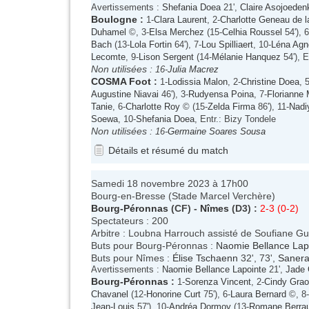
Avertissements :
Shefania Doea
21',
Claire Asojoeden
Boulogne
:
1-
Clara Laurent
, 2-
Charlotte Geneau de l
Duhamel
©, 3-
Elsa Merchez
(15-
Celhia Roussel
54'), 6
Bach
(13-
Lola Fortin
64'), 7-
Lou Spilliaert
, 10-
Léna Agn
Lecomte
, 9-
Lison Sergent
(14-
Mélanie Hanquez
54'), E
Non utilisées :
16-
Julia Macrez
COSMA Foot
:
1-
Lodissia Malon
, 2-
Christine Doea
, 
Augustine Niavai
46'), 3-
Rudyensa Poina
, 7-
Florianne 
Tanie
, 6-
Charlotte Roy
© (15-
Zelda Firma
86'), 11-
Nadi
Soewa
, 10-
Shefania Doea
, Entr.: Bizy Tondele
Non utilisées :
16-
Germaine Soares Sousa
Détails et résumé du match
Samedi 18 novembre 2023 à 17h00
Bourg-en-Bresse (Stade Marcel Verchère)
Bourg-Péronnas
(CF) -
Nîmes
(D3) :
2-3 (0-2)
Spectateurs : 200
Arbitre : Loubna Harrouch assisté de Soufiane G
Buts pour Bourg-Péronnas :
Naomie Bellance Lap
Buts pour Nîmes :
Élise Tschaenn
32', 73',
Sanera
Avertissements :
Naomie Bellance Lapointe
21',
Jade 
Bourg-Péronnas
:
1-
Sorenza Vincent
, 2-
Cindy Grao
Chavanel
(12-
Honorine Curt
75'), 6-
Laura Bernard
©, 8-
Jean-Louis
57'), 10-
Andréa Dormoy
(13-
Romane Berra