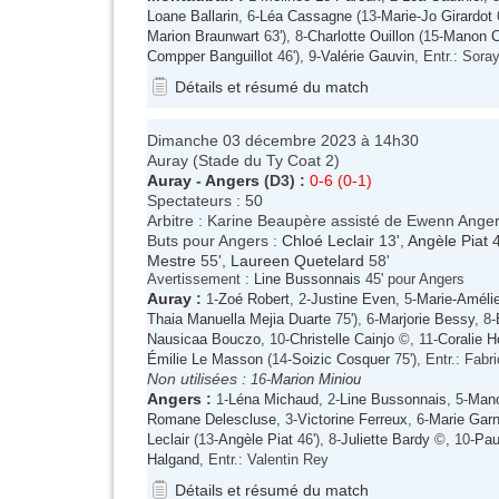
Loane Ballarin
, 6-
Léa Cassagne
(13-
Marie-Jo Girardot
6
Marion Braunwart
63'), 8-
Charlotte Ouillon
(15-
Manon 
Compper Banguillot
46'), 9-
Valérie Gauvin
, Entr.: Sora
Détails et résumé du match
Dimanche 03 décembre 2023 à 14h30
Auray (Stade du Ty Coat 2)
Auray
-
Angers
(D3) :
0-6 (0-1)
Spectateurs : 50
Arbitre : Karine Beaupère assisté de Ewenn Anger
Buts pour Angers :
Chloé Leclair
13',
Angèle Piat
4
Mestre
55',
Laureen Quetelard
58'
Avertissement :
Line Bussonnais
45' pour Angers
Auray
:
1-
Zoé Robert
, 2-
Justine Even
, 5-
Marie-Améli
Thaia Manuella Mejia Duarte
75'), 6-
Marjorie Bessy
, 8-
Nausicaa Bouczo
, 10-
Christelle Cainjo
©, 11-
Coralie H
Émilie Le Masson
(14-
Soizic Cosquer
75'), Entr.: Fabr
Non utilisées :
16-
Marion Miniou
Angers
:
1-
Léna Michaud
, 2-
Line Bussonnais
, 5-
Mano
Romane Delescluse
, 3-
Victorine Ferreux
, 6-
Marie Garn
Leclair
(13-
Angèle Piat
46'), 8-
Juliette Bardy
©, 10-
Pau
Halgand
, Entr.: Valentin Rey
Détails et résumé du match