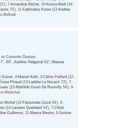
1'), 7-
Amandine Béché
, 10-
Kenza Abidi
(14-
Cazes
75'), 11-
Fadimatou Kome
(12-
Andréa
ya Belkadi
 et Corentin Danion.
7', 80',
Justine Halgand
52',
Maeva
e Goizet
, 4-
Manon Kehr
, 3-
Céline Paillard
(12-
Énora Pinaud
(13-
Laëtitia Le Nozach
73'), 7-
oueix
(15-
Mathilde Gouin De Roumilly
54'), 9-
ice Maréchal
n Michel
(12-
Fatoumata Cissé
54'), 4-
ier
(14-
Laureen Quetelard
54'), 7-
Chloé
line Guillemot
, 11-
Maeva Mestre
, 9-
Justine