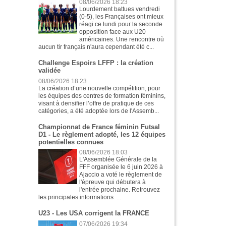
08/06/2026 18:23
Lourdement battues vendredi
(0-5), les Françaises ont mieux
réagi ce lundi pour la seconde
opposition face aux U20
américaines. Une rencontre où
aucun tir français n'aura cependant été c...
Challenge Espoirs LFFP : la création
validée
08/06/2026 18:23
La création d’une nouvelle compétition, pour
les équipes des centres de formation féminins,
visant à densifier l’offre de pratique de ces
catégories, a été adoptée lors de l'Assemb...
Championnat de France féminin Futsal
D1 - Le règlement adopté, les 12 équipes
potentielles connues
08/06/2026 18:03
L'Assemblée Générale de la
FFF organisée le 6 juin 2026 à
Ajaccio a voté le règlement de
l'épreuve qui débutera à
l'entrée prochaine. Retrouvez
les principales informations. ...
U23 - Les USA corrigent la FRANCE
07/06/2026 19:34