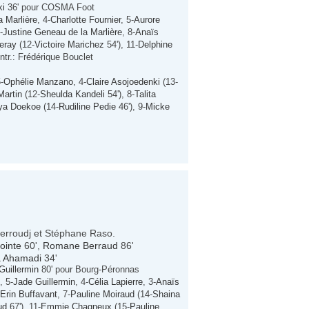
ki
36' pour COSMA Foot
a Marlière
, 4-
Charlotte Fournier
, 5-
Aurore
-
Justine Geneau de la Marlière
, 8-
Anaïs
eray
(12-
Victoire Marichez
54'), 11-
Delphine
ntr.: Frédérique Bouclet
5-
Ophélie Manzano
, 4-
Claire Asojoedenki
(13-
Martin
(12-
Sheulda Kandeli
54'), 8-
Talita
ya Doekoe
(14-
Rudiline Pedie
46'), 9-
Micke
uerroudj et Stéphane Raso.
ointe
60',
Romane Berraud
86'
 Ahamadi
34'
Guillermin
80' pour Bourg-Péronnas
, 5-
Jade Guillermin
, 4-
Célia Lapierre
, 3-
Anaïs
Erin Buffavant
, 7-
Pauline Moiraud
(14-
Shaina
ud
67'), 11-
Emmie Chagneux
(15-
Pauline