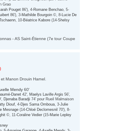
in Grao
arah Pouget
86'), 4-
Romane Benchao
, 5-
ibert
86'), 3-
Mathilde Bourgoin
©, 8-
Lucie De
 Tschaenn
, 10-
Béatrice Kabore
(14-
Shelsy
onnas - AS Saint-Étienne (7e tour Coupe
)
e et Manon Drouin Hamel.
Axelle Mendy
60'
uaumé-Danet
42',
Maelys Laville Argis
56',
',
Djenaba Baradji
74' pour Rueil Malmaison
tty Diouf
, 4-
Djes Sama Omboua
, 3-
Julie
e Mesnage
(14-
Chloé Declomesnil
70'), 8-
hit
©, 11-
Coraline Vedier
(15-
Marie Lepley
isney
o
, 5-
Amarine Garange
, 4-
Axelle Mendy
, 3-