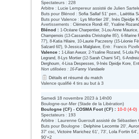
Spectateurs : 228
Arbitre : Lucie Lempereur assisté de Julien Sartele
Buts pour Blénod :
Sofia Sallaf
51' pen.,
Laëtitia 
Buts pour Valence :
Lys Mortier
28',
Inès Djeidje 
Avertissements :
Clémence Rondi
40',
Ysaline Rozan
Blénod
:
1-
Océane Charpentier
, 3-
Lou Anne Maurice
,
Champenois
(13-
Cassandra Christophe
85'), 6-
Marine 
77'), 8-
Katia Hilaire
, 10-
Laurie Paczesny
(15-
Léonie Fè
Salzard
60'), 9-
Jessica Malglaive
, Entr.: Francis Pizell
Valence
:
1-
Lilian Awuor
, 2-
Ysaline Rozand
, 5-
Lola Pe
Legrand
, 8-
Lys Mortier
(12-
Sarah Charni
54'), 6-
Andrei
Derghoum
, 4-
Lisa Despesses
, 9-
Inès Djeidje Kore
, En
Non utilisées :
16-
Fanny Vandaele
Détails et résumé du match
Valence qualifié 4 tirs au but à 3
Samedi 18 novembre 2023 à 14h00
Boulogne-sur-Mer (Stade de la Libération)
Boulogne
(CF) -
COSMA Foot
(CF) :
10-0 (4-0)
Spectateurs : 193
Arbitre : Laurenne Gueroult assisté de Sébastien G
Buts pour Boulogne :
Delphine Lecomte
20',
Auro
37' csc,
Victoire Marichez
61', 73',
Lola Fortin
64'
90'+2