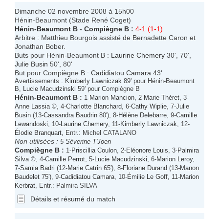
Dimanche 02 novembre 2008 à 15h00
Hénin-Beaumont (Stade René Coget)
Hénin-Beaumont B
-
Compiègne B
:
4-1 (1-1)
Arbitre : Matthieu Bourgois assisté de Bernadette Caron et
Jonathan Bober.
Buts pour Hénin-Beaumont B :
Laurine Chemery
30', 70',
Julie Busin
50', 80'
But pour Compiègne B :
Cadidiatou Camara
43'
Avertissements :
Kimberly Lawniczak
89' pour Hénin-Beaumont
B,
Lucie Macudzinski
59' pour Compiègne B
Hénin-Beaumont B
:
1-
Marion Mancion
, 2-
Marie Théret
, 3-
Anne Lassia
©, 4-
Charlotte Blanchard
, 6-
Cathy Wiplie
, 7-
Julie
Busin
(13-
Cassandra Baudrin
80'), 8-
Hélène Delebarre
, 9-
Camille
Lewandoski
, 10-
Laurine Chemery
, 11-
Kimberly Lawniczak
, 12-
Élodie Branquart
, Entr.: Michel CATALANO
Non utilisées :
5-
Séverine T'Joen
Compiègne B
:
1-
Priscillia Coulon
, 2-
Eléonore Louis
, 3-
Palmira
Silva
©, 4-
Camille Perrot
, 5-
Lucie Macudzinski
, 6-
Marion Leroy
,
7-
Samia Badri
(12-
Marie Catrin
65'), 8-
Floriane Durand
(13-
Manon
Baudelet
75'), 9-
Cadidiatou Camara
, 10-
Émilie Le Goff
, 11-
Marion
Kerbrat
, Entr.: Palmira SILVA
Détails et résumé du match