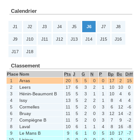
Calendrier
J1
J2
J3
J4
J5
J6
J7
J8
J9
J10
J11
J12
J13
J14
J15
J16
J17
J18
Classement
Place
Nom
Pts
J
G
N
P
Bp
Bc
Diff
1
Arras
20
5
5
0
0
17
2
15
2
Leers
17
6
3
2
1
10
10
0
3
Hénin-Beaumont B
15
5
3
1
1
10
4
6
4
Issy
13
5
2
2
1
8
4
4
5
Cormelles
11
5
2
0
3
6
12
-6
6
Bruay
11
5
2
0
3
12
14
-2
7
Compiègne B
11
5
2
0
3
7
9
-2
8
Laval
10
6
1
1
4
8
16
-8
9
Le Mans B
9
6
1
0
5
10
17
-7
10
Lisieux
0
0
0
0
0
0
0
0