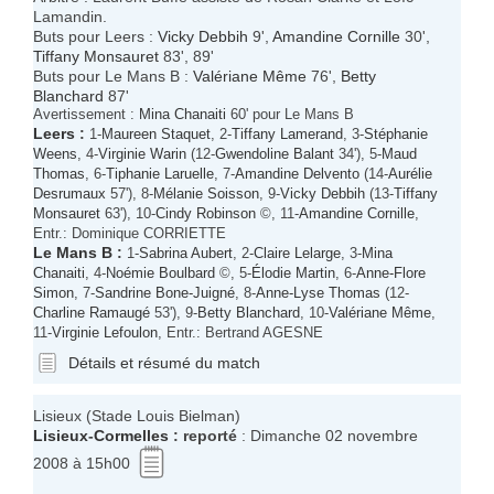
Lamandin.
Buts pour Leers :
Vicky Debbih
9',
Amandine Cornille
30',
Tiffany Monsauret
83', 89'
Buts pour Le Mans B :
Valériane Même
76',
Betty
Blanchard
87'
Avertissement :
Mina Chanaiti
60' pour Le Mans B
Leers
:
1-
Maureen Staquet
, 2-
Tiffany Lamerand
, 3-
Stéphanie
Weens
, 4-
Virginie Warin
(12-
Gwendoline Balant
34'), 5-
Maud
Thomas
, 6-
Tiphanie Laruelle
, 7-
Amandine Delvento
(14-
Aurélie
Desrumaux
57'), 8-
Mélanie Soisson
, 9-
Vicky Debbih
(13-
Tiffany
Monsauret
63'), 10-
Cindy Robinson
©, 11-
Amandine Cornille
,
Entr.: Dominique CORRIETTE
Le Mans B
:
1-
Sabrina Aubert
, 2-
Claire Lelarge
, 3-
Mina
Chanaiti
, 4-
Noémie Boulbard
©, 5-
Élodie Martin
, 6-
Anne-Flore
Simon
, 7-
Sandrine Bone-Juigné
, 8-
Anne-Lyse Thomas
(12-
Charline Ramaugé
53'), 9-
Betty Blanchard
, 10-
Valériane Même
,
11-
Virginie Lefoulon
, Entr.: Bertrand AGESNE
Détails et résumé du match
Lisieux (Stade Louis Bielman)
Lisieux
-
Cormelles
: reporté
: Dimanche 02 novembre
2008 à 15h00