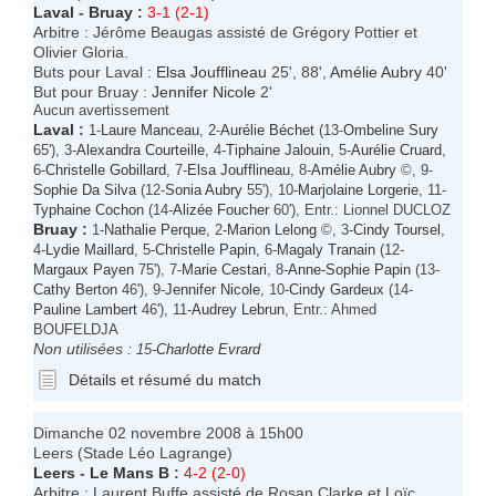
Laval
-
Bruay
:
3-1 (2-1)
Arbitre : Jérôme Beaugas assisté de Grégory Pottier et
Olivier Gloria.
Buts pour Laval :
Elsa Joufflineau
25', 88',
Amélie Aubry
40'
But pour Bruay :
Jennifer Nicole
2'
Aucun avertissement
Laval
:
1-
Laure Manceau
, 2-
Aurélie Béchet
(13-
Ombeline Sury
65'), 3-
Alexandra Courteille
, 4-
Tiphaine Jalouin
, 5-
Aurélie Cruard
,
6-
Christelle Gobillard
, 7-
Elsa Joufflineau
, 8-
Amélie Aubry
©, 9-
Sophie Da Silva
(12-
Sonia Aubry
55'), 10-
Marjolaine Lorgerie
, 11-
Typhaine Cochon
(14-
Alizée Foucher
60'), Entr.: Lionnel DUCLOZ
Bruay
:
1-
Nathalie Perque
, 2-
Marion Lelong
©, 3-
Cindy Toursel
,
4-
Lydie Maillard
, 5-
Christelle Papin
, 6-
Magaly Tranain
(12-
Margaux Payen
75'), 7-
Marie Cestari
, 8-
Anne-Sophie Papin
(13-
Cathy Berton
46'), 9-
Jennifer Nicole
, 10-
Cindy Gardeux
(14-
Pauline Lambert
46'), 11-
Audrey Lebrun
, Entr.: Ahmed
BOUFELDJA
Non utilisées :
15-
Charlotte Evrard
Détails et résumé du match
Dimanche 02 novembre 2008 à 15h00
Leers (Stade Léo Lagrange)
Leers
-
Le Mans B
:
4-2 (2-0)
Arbitre : Laurent Buffe assisté de Rosan Clarke et Loïc