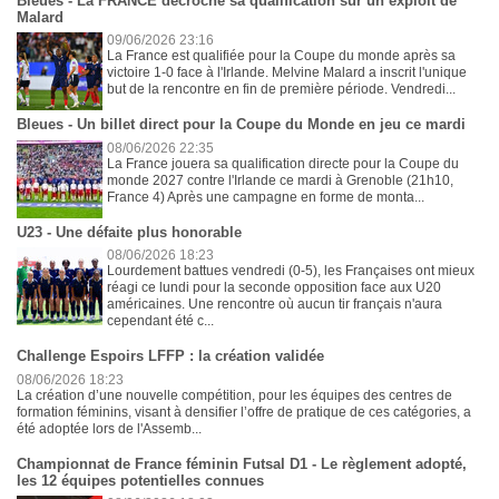
Bleues - La FRANCE décroche sa qualification sur un exploit de
Malard
09/06/2026 23:16
La France est qualifiée pour la Coupe du monde après sa
victoire 1-0 face à l'Irlande. Melvine Malard a inscrit l'unique
but de la rencontre en fin de première période. Vendredi...
Bleues - Un billet direct pour la Coupe du Monde en jeu ce mardi
08/06/2026 22:35
La France jouera sa qualification directe pour la Coupe du
monde 2027 contre l'Irlande ce mardi à Grenoble (21h10,
France 4) Après une campagne en forme de monta...
U23 - Une défaite plus honorable
08/06/2026 18:23
Lourdement battues vendredi (0-5), les Françaises ont mieux
réagi ce lundi pour la seconde opposition face aux U20
américaines. Une rencontre où aucun tir français n'aura
cependant été c...
Challenge Espoirs LFFP : la création validée
08/06/2026 18:23
La création d’une nouvelle compétition, pour les équipes des centres de
formation féminins, visant à densifier l’offre de pratique de ces catégories, a
été adoptée lors de l'Assemb...
Championnat de France féminin Futsal D1 - Le règlement adopté,
les 12 équipes potentielles connues