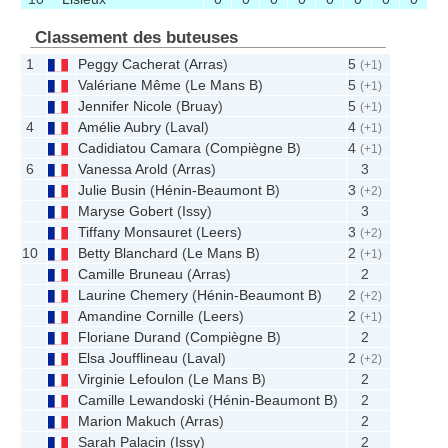
Classement des buteuses
1
Peggy Cacherat
(
Arras
)
5
(+1)
Valériane Même
(
Le Mans B
)
5
(+1)
Jennifer Nicole
(
Bruay
)
5
(+1)
4
Amélie Aubry
(
Laval
)
4
(+1)
Cadidiatou Camara
(
Compiègne B
)
4
(+1)
6
Vanessa Arold
(
Arras
)
3
Julie Busin
(
Hénin-Beaumont B
)
3
(+2)
Maryse Gobert
(
Issy
)
3
Tiffany Monsauret
(
Leers
)
3
(+2)
10
Betty Blanchard
(
Le Mans B
)
2
(+1)
Camille Bruneau
(
Arras
)
2
Laurine Chemery
(
Hénin-Beaumont B
)
2
(+2)
Amandine Cornille
(
Leers
)
2
(+1)
Floriane Durand
(
Compiègne B
)
2
Elsa Joufflineau
(
Laval
)
2
(+2)
Virginie Lefoulon
(
Le Mans B
)
2
Camille Lewandoski
(
Hénin-Beaumont B
)
2
Marion Makuch
(
Arras
)
2
Sarah Palacin
(
Issy
)
2