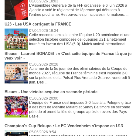
08/06/2026 18:03
L'Assemblée Générale de la FFF organisée le 6 juin 2026 à
Ajaccio a voté le règlement de l'épreuve qui débutera à
l'entrée prochaine. Retrouvez les principales informations. ...
U23 - Les USA corrigent la FRANCE
07/06/2026 19:34
Cette rencontre amicale entre l'équipe U20 américaine et une
sélection tricolore composée de joueuses U21 a nettement
tourné en faveur des USA (5-0). Match amical international ...
Bleues - Laurent BONADEI : « C'est cette équipe de France-là que je
veux voir »
05/06/2026 20:28
Au terme de la 5e journée des éliminatoires de la Coupe du
monde 2027, l'équipe de France féminine s'est imposée 2-0
sur la pelouse de la Polsat Plus Arena de Gdansk, vendredi 5
juin. Des ...
Bleues - Une victoire acquise en seconde période
05/06/2026 20:00
L'équipe de France s'est imposée 2-0 face à la Pologne grâce
à des buts de Melvine Malard et Sandy Baltimore en seconde
période et prend la tête du groupe après le revers des Pays-
Bas e...
Champion’s Cup Rekupo : Le FC Vendenheim s'impose en U13
05/06/2026 9:54