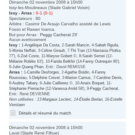
Dimanche 02 novembre 2008 à 15h00
Issy-les-Moulineaux (Stade Gabriel Voisin)
Issy
-
Arras
:
0-1 (0-1)
Spectateurs : 80
Arbitre : Casimir De Araujo Carvalho assisté de Lewis
Fosso et Rawan Ioanca.
But pour Arras :
Peggy Cacherat
29'
Aucun avertissement
Issy
:
1-
Angélique Da Costa
, 2-
Sarah Mancin
, 4-
Sabah Rguila
,
5-
Monia Neffati
, 3-
Céline Girault
, 7-
Thi Tran
(13-
Nastasia Plotka
77'), 6-
Zoé Coste
, 11-
Maryse Gobert
©, 8-
Sarah Semei
(12-
Mélanie Roblès
63'), 10-
Farida Belkhir
(14-
Fanny Outrequin
90'),
9-
Julie Quang Phan
, Entr.: David REMISSE
Arras
:
1-
Camille Desforges
, 2-
Agathe Boidin
, 4-
Fanny
Rousseau
, 5-
Delphine Crevel
, 3-
Marion Camus
, 7-
Caroline Denis
,
8-
Audrey Tabary
, 6-
Julie Caillierez
©, 10-
Anaïs Boquet
, 11-
Stéphanie Pierrache
(12-
Vanessa Arold
58'), 9-
Peggy Cacherat
,
Entr.: René DEVIENNE
Non utilisées :
13-
Margaux Leclerc
, 14-
Élodie Berlan
, 16-
Estelle
Verstaen
Détails et résumé du match
Dimanche 02 novembre 2008 à 15h00
Laval (Stade René Filhue)