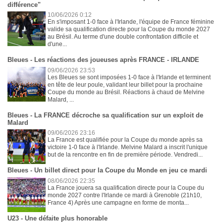
différence"
10/06/2026 0:12
En s'imposant 1-0 face à l'Irlande, l'équipe de France féminine
valide sa qualification directe pour la Coupe du monde 2027
au Brésil. Au terme d'une double confrontation difficile et
d'une...
Bleues - Les réactions des joueuses après FRANCE - IRLANDE
09/06/2026 23:53
Les Bleues se sont imposées 1-0 face à l'Irlande et terminent
en tête de leur poule, validant leur billet pour la prochaine
Coupe du monde au Brésil. Réactions à chaud de Melvine
Malard, ...
Bleues - La FRANCE décroche sa qualification sur un exploit de
Malard
09/06/2026 23:16
La France est qualifiée pour la Coupe du monde après sa
victoire 1-0 face à l'Irlande. Melvine Malard a inscrit l'unique
but de la rencontre en fin de première période. Vendredi...
Bleues - Un billet direct pour la Coupe du Monde en jeu ce mardi
08/06/2026 22:35
La France jouera sa qualification directe pour la Coupe du
monde 2027 contre l'Irlande ce mardi à Grenoble (21h10,
France 4) Après une campagne en forme de monta...
U23 - Une défaite plus honorable