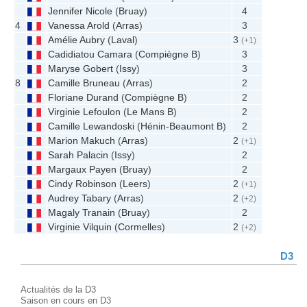
Jennifer Nicole
(
Bruay
)
4
4
Vanessa Arold
(
Arras
)
3
Amélie Aubry
(
Laval
)
3
(+1)
Cadidiatou Camara
(
Compiègne B
)
3
Maryse Gobert
(
Issy
)
3
8
Camille Bruneau
(
Arras
)
2
Floriane Durand
(
Compiègne B
)
2
Virginie Lefoulon
(
Le Mans B
)
2
Camille Lewandoski
(
Hénin-Beaumont B
)
2
Marion Makuch
(
Arras
)
2
(+1)
Sarah Palacin
(
Issy
)
2
Margaux Payen
(
Bruay
)
2
Cindy Robinson
(
Leers
)
2
(+1)
Audrey Tabary
(
Arras
)
2
(+2)
Magaly Tranain
(
Bruay
)
2
Virginie Vilquin
(
Cormelles
)
2
(+2)
D3
Actualités de la D3
Saison en cours en D3