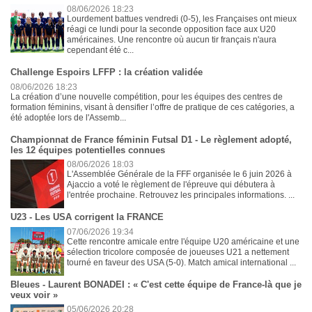
08/06/2026 18:23
Lourdement battues vendredi (0-5), les Françaises ont mieux
réagi ce lundi pour la seconde opposition face aux U20
américaines. Une rencontre où aucun tir français n'aura
cependant été c...
Challenge Espoirs LFFP : la création validée
08/06/2026 18:23
La création d’une nouvelle compétition, pour les équipes des centres de
formation féminins, visant à densifier l’offre de pratique de ces catégories, a
été adoptée lors de l'Assemb...
Championnat de France féminin Futsal D1 - Le règlement adopté,
les 12 équipes potentielles connues
08/06/2026 18:03
L'Assemblée Générale de la FFF organisée le 6 juin 2026 à
Ajaccio a voté le règlement de l'épreuve qui débutera à
l'entrée prochaine. Retrouvez les principales informations. ...
U23 - Les USA corrigent la FRANCE
07/06/2026 19:34
Cette rencontre amicale entre l'équipe U20 américaine et une
sélection tricolore composée de joueuses U21 a nettement
tourné en faveur des USA (5-0). Match amical international ...
Bleues - Laurent BONADEI : « C'est cette équipe de France-là que je
veux voir »
05/06/2026 20:28