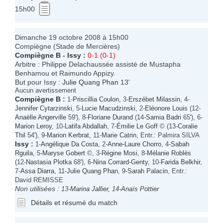
15h00
Dimanche 19 octobre 2008 à 15h00
Compiègne (Stade de Mercières)
Compiègne B
-
Issy
:
0-1 (0-1)
Arbitre : Philippe Delachaussée assisté de Mustapha
Benhamou et Raimundo Appizy.
But pour Issy :
Julie Quang Phan
13'
Aucun avertissement
Compiègne B
:
1-
Priscillia Coulon
, 3-
Erszébet Milassin
, 4-
Jennifer Cytarzinski
, 5-
Lucie Macudzinski
, 2-
Eléonore Louis
(12-
Anaëlle Angerville
59'), 8-
Floriane Durand
(14-
Samia Badri
65'), 6-
Marion Leroy
, 10-
Latifa Abdallah
, 7-
Émilie Le Goff
© (13-
Coralie
Thil
54'), 9-
Marion Kerbrat
, 11-
Marie Catrin
, Entr.: Palmira SILVA
Issy
:
1-
Angélique Da Costa
, 2-
Anne-Laure Chorro
, 4-
Sabah
Rguila
, 5-
Maryse Gobert
©, 3-
Régine Mosi
, 8-
Mélanie Roblès
(12-
Nastasia Plotka
68'), 6-
Nina Corrard-Genty
, 10-
Farida Belkhir
,
7-
Assa Diarra
, 11-
Julie Quang Phan
, 9-
Sarah Palacin
, Entr.:
David REMISSE
Non utilisées :
13-
Marina Jallier
, 14-
Anaïs Pottier
Détails et résumé du match