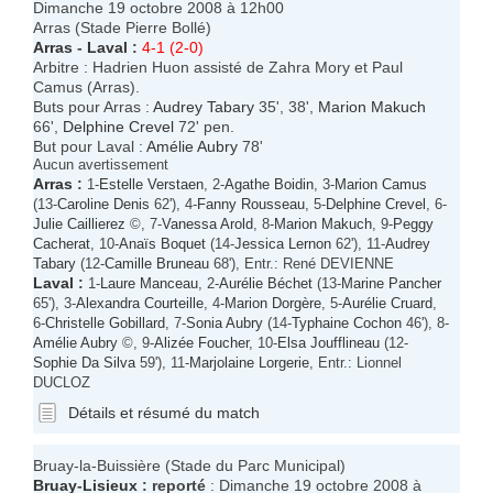
Dimanche 19 octobre 2008 à 12h00
Arras (Stade Pierre Bollé)
Arras
-
Laval
:
4-1 (2-0)
Arbitre : Hadrien Huon assisté de Zahra Mory et Paul
Camus (Arras).
Buts pour Arras :
Audrey Tabary
35', 38',
Marion Makuch
66',
Delphine Crevel
72' pen.
But pour Laval :
Amélie Aubry
78'
Aucun avertissement
Arras
:
1-
Estelle Verstaen
, 2-
Agathe Boidin
, 3-
Marion Camus
(13-
Caroline Denis
62'), 4-
Fanny Rousseau
, 5-
Delphine Crevel
, 6-
Julie Caillierez
©, 7-
Vanessa Arold
, 8-
Marion Makuch
, 9-
Peggy
Cacherat
, 10-
Anaïs Boquet
(14-
Jessica Lernon
62'), 11-
Audrey
Tabary
(12-
Camille Bruneau
68'), Entr.: René DEVIENNE
Laval
:
1-
Laure Manceau
, 2-
Aurélie Béchet
(13-
Marine Pancher
65'), 3-
Alexandra Courteille
, 4-
Marion Dorgère
, 5-
Aurélie Cruard
,
6-
Christelle Gobillard
, 7-
Sonia Aubry
(14-
Typhaine Cochon
46'), 8-
Amélie Aubry
©, 9-
Alizée Foucher
, 10-
Elsa Joufflineau
(12-
Sophie Da Silva
59'), 11-
Marjolaine Lorgerie
, Entr.: Lionnel
DUCLOZ
Détails et résumé du match
Bruay-la-Buissière (Stade du Parc Municipal)
Bruay
-
Lisieux
: reporté
: Dimanche 19 octobre 2008 à