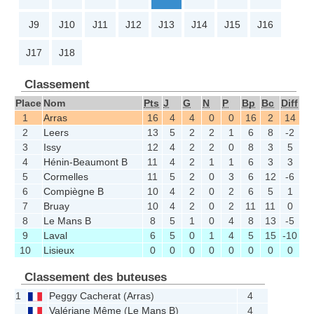
J9
J10
J11
J12
J13
J14
J15
J16
J17
J18
Classement
Place
Nom
Pts
J
G
N
P
Bp
Bc
Diff
1
Arras
16
4
4
0
0
16
2
14
2
Leers
13
5
2
2
1
6
8
-2
3
Issy
12
4
2
2
0
8
3
5
4
Hénin-Beaumont B
11
4
2
1
1
6
3
3
5
Cormelles
11
5
2
0
3
6
12
-6
6
Compiègne B
10
4
2
0
2
6
5
1
7
Bruay
10
4
2
0
2
11
11
0
8
Le Mans B
8
5
1
0
4
8
13
-5
9
Laval
6
5
0
1
4
5
15
-10
10
Lisieux
0
0
0
0
0
0
0
0
Classement des buteuses
1
Peggy Cacherat
(
Arras
)
4
Valériane Même
(
Le Mans B
)
4