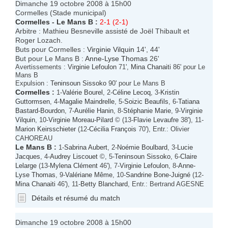
Dimanche 19 octobre 2008 à 15h00
Cormelles (Stade municipal)
Cormelles
-
Le Mans B
:
2-1 (2-1)
Arbitre : Mathieu Besneville assisté de Joël Thibault et
Roger Lozach.
Buts pour Cormelles :
Virginie Vilquin
14', 44'
But pour Le Mans B :
Anne-Lyse Thomas
26'
Avertissements :
Virginie Lefoulon
71',
Mina Chanaiti
86' pour Le
Mans B
Expulsion :
Teninsoun Sissoko
90' pour Le Mans B
Cormelles
:
1-
Valérie Bourel
, 2-
Céline Lecoq
, 3-
Kristin
Guttormsen
, 4-
Magalie Maindrelle
, 5-
Soizic Beaufils
, 6-
Tatiana
Bastard-Bourdon
, 7-
Aurélie Hanin
, 8-
Stéphanie Marie
, 9-
Virginie
Vilquin
, 10-
Virginie Moreau-Pilard
© (13-
Flavie Levaufre
38'), 11-
Marion Keirsschieter
(12-
Cécilia François
70'), Entr.: Olivier
CAHOREAU
Le Mans B
:
1-
Sabrina Aubert
, 2-
Noémie Boulbard
, 3-
Lucie
Jacques
, 4-
Audrey Liscouet
©, 5-
Teninsoun Sissoko
, 6-
Claire
Lelarge
(13-
Mylena Clément
46'), 7-
Virginie Lefoulon
, 8-
Anne-
Lyse Thomas
, 9-
Valériane Même
, 10-
Sandrine Bone-Juigné
(12-
Mina Chanaiti
46'), 11-
Betty Blanchard
, Entr.: Bertrand AGESNE
Détails et résumé du match
Dimanche 19 octobre 2008 à 15h00