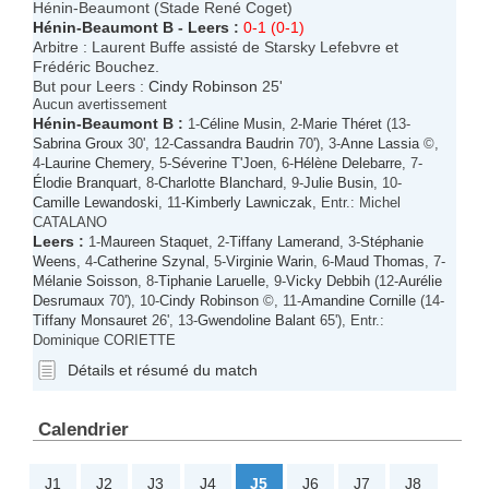
Hénin-Beaumont (Stade René Coget)
Hénin-Beaumont B
-
Leers
:
0-1 (0-1)
Arbitre : Laurent Buffe assisté de Starsky Lefebvre et
Frédéric Bouchez.
But pour Leers :
Cindy Robinson
25'
Aucun avertissement
Hénin-Beaumont B
:
1-
Céline Musin
, 2-
Marie Théret
(13-
Sabrina Groux
30', 12-
Cassandra Baudrin
70'), 3-
Anne Lassia
©,
4-
Laurine Chemery
, 5-
Séverine T'Joen
, 6-
Hélène Delebarre
, 7-
Élodie Branquart
, 8-
Charlotte Blanchard
, 9-
Julie Busin
, 10-
Camille Lewandoski
, 11-
Kimberly Lawniczak
, Entr.: Michel
CATALANO
Leers
:
1-
Maureen Staquet
, 2-
Tiffany Lamerand
, 3-
Stéphanie
Weens
, 4-
Catherine Szynal
, 5-
Virginie Warin
, 6-
Maud Thomas
, 7-
Mélanie Soisson
, 8-
Tiphanie Laruelle
, 9-
Vicky Debbih
(12-
Aurélie
Desrumaux
70'), 10-
Cindy Robinson
©, 11-
Amandine Cornille
(14-
Tiffany Monsauret
26', 13-
Gwendoline Balant
65'), Entr.:
Dominique CORIETTE
Détails et résumé du match
Calendrier
J1
J2
J3
J4
J5
J6
J7
J8