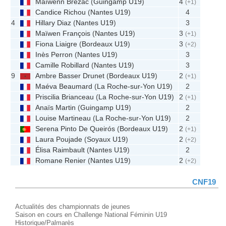
Maïwenn Brezac
(
Guingamp U19
)
4
(+1)
Candice Richou
(
Nantes U19
)
4
4
Hillary Diaz
(
Nantes U19
)
3
Maïwen François
(
Nantes U19
)
3
(+1)
Fiona Liaigre
(
Bordeaux U19
)
3
(+2)
Inès Perron
(
Nantes U19
)
3
Camille Robillard
(
Nantes U19
)
3
9
Ambre Basser Drunet
(
Bordeaux U19
)
2
(+1)
Maéva Beaumard
(
La Roche-sur-Yon U19
)
2
Priscilia Brianceau
(
La Roche-sur-Yon U19
)
2
(+1)
Anaïs Martin
(
Guingamp U19
)
2
Louise Martineau
(
La Roche-sur-Yon U19
)
2
Serena Pinto De Queirós
(
Bordeaux U19
)
2
(+1)
Laura Poujade
(
Soyaux U19
)
2
(+2)
Élisa Raimbault
(
Nantes U19
)
2
Romane Renier
(
Nantes U19
)
2
(+2)
CNF19
Actualités des championnats de jeunes
Saison en cours en Challenge National Féminin U19
Historique/Palmarès