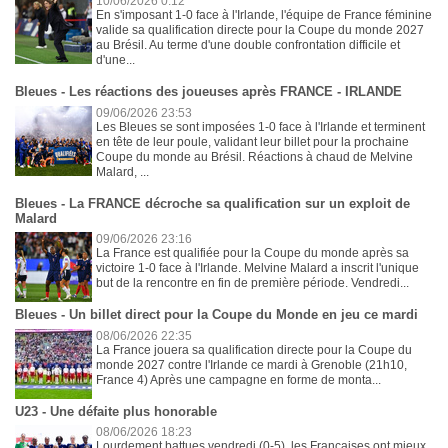
10/06/2026 0:12
En s'imposant 1-0 face à l'Irlande, l'équipe de France féminine
valide sa qualification directe pour la Coupe du monde 2027
au Brésil. Au terme d'une double confrontation difficile et
d'une...
Bleues - Les réactions des joueuses après FRANCE - IRLANDE
09/06/2026 23:53
Les Bleues se sont imposées 1-0 face à l'Irlande et terminent
en tête de leur poule, validant leur billet pour la prochaine
Coupe du monde au Brésil. Réactions à chaud de Melvine
Malard, ...
Bleues - La FRANCE décroche sa qualification sur un exploit de
Malard
09/06/2026 23:16
La France est qualifiée pour la Coupe du monde après sa
victoire 1-0 face à l'Irlande. Melvine Malard a inscrit l'unique
but de la rencontre en fin de première période. Vendredi...
Bleues - Un billet direct pour la Coupe du Monde en jeu ce mardi
08/06/2026 22:35
La France jouera sa qualification directe pour la Coupe du
monde 2027 contre l'Irlande ce mardi à Grenoble (21h10,
France 4) Après une campagne en forme de monta...
U23 - Une défaite plus honorable
08/06/2026 18:23
Lourdement battues vendredi (0-5), les Françaises ont mieux