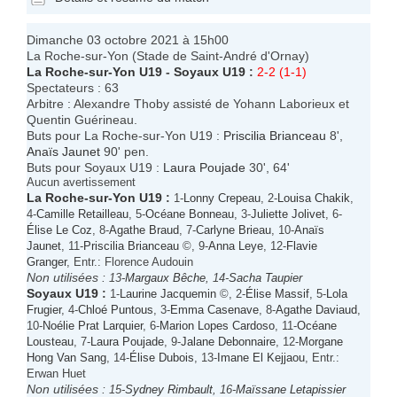
Dimanche 03 octobre 2021 à 15h00
La Roche-sur-Yon (Stade de Saint-André d'Ornay)
La Roche-sur-Yon U19
-
Soyaux U19
:
2-2 (1-1)
Spectateurs : 63
Arbitre : Alexandre Thoby assisté de Yohann Laborieux et
Quentin Guérineau.
Buts pour La Roche-sur-Yon U19 :
Priscilia Brianceau
8',
Anaïs Jaunet
90' pen.
Buts pour Soyaux U19 :
Laura Poujade
30', 64'
Aucun avertissement
La Roche-sur-Yon U19
:
1-
Lonny Crepeau
, 2-
Louisa Chakik
,
4-
Camille Retailleau
, 5-
Océane Bonneau
, 3-
Juliette Jolivet
, 6-
Élise Le Coz
, 8-
Agathe Braud
, 7-
Carlyne Brieau
, 10-
Anaïs
Jaunet
, 11-
Priscilia Brianceau
©, 9-
Anna Leye
, 12-
Flavie
Granger
, Entr.: Florence Audouin
Non utilisées :
13-
Margaux Bêche
, 14-
Sacha Taupier
Soyaux U19
:
1-
Laurine Jacquemin
©, 2-
Élise Massif
, 5-
Lola
Frugier
, 4-
Chloé Puntous
, 3-
Emma Casenave
, 8-
Agathe Daviaud
,
10-
Noélie Prat Larquier
, 6-
Marion Lopes Cardoso
, 11-
Océane
Lousteau
, 7-
Laura Poujade
, 9-
Jalane Debonnaire
, 12-
Morgane
Hong Van Sang
, 14-
Élise Dubois
, 13-
Imane El Kejjaou
, Entr.:
Erwan Huet
Non utilisées :
15-
Sydney Rimbault
, 16-
Maïssane Letapissier