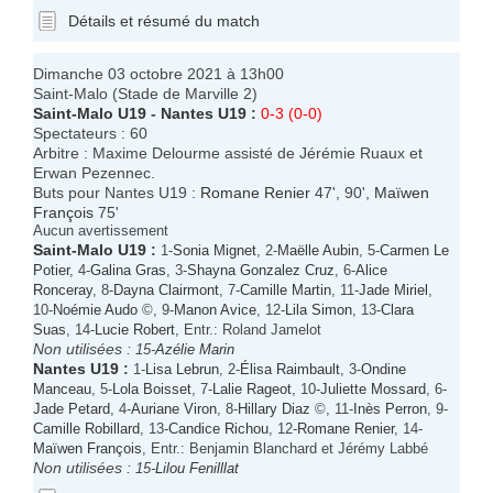
Détails et résumé du match
Dimanche 03 octobre 2021 à 13h00
Saint-Malo (Stade de Marville 2)
Saint-Malo U19
-
Nantes U19
:
0-3 (0-0)
Spectateurs : 60
Arbitre : Maxime Delourme assisté de Jérémie Ruaux et
Erwan Pezennec.
Buts pour Nantes U19 :
Romane Renier
47', 90',
Maïwen
François
75'
Aucun avertissement
Saint-Malo U19
:
1-
Sonia Mignet
, 2-
Maëlle Aubin
, 5-
Carmen Le
Potier
, 4-
Galina Gras
, 3-
Shayna Gonzalez Cruz
, 6-
Alice
Ronceray
, 8-
Dayna Clairmont
, 7-
Camille Martin
, 11-
Jade Miriel
,
10-
Noémie Audo
©, 9-
Manon Avice
, 12-
Lila Simon
, 13-
Clara
Suas
, 14-
Lucie Robert
, Entr.: Roland Jamelot
Non utilisées :
15-
Azélie Marin
Nantes U19
:
1-
Lisa Lebrun
, 2-
Élisa Raimbault
, 3-
Ondine
Manceau
, 5-
Lola Boisset
, 7-
Lalie Rageot
, 10-
Juliette Mossard
, 6-
Jade Petard
, 4-
Auriane Viron
, 8-
Hillary Diaz
©, 11-
Inès Perron
, 9-
Camille Robillard
, 13-
Candice Richou
, 12-
Romane Renier
, 14-
Maïwen François
, Entr.: Benjamin Blanchard et Jérémy Labbé
Non utilisées :
15-
Lilou Fenilllat