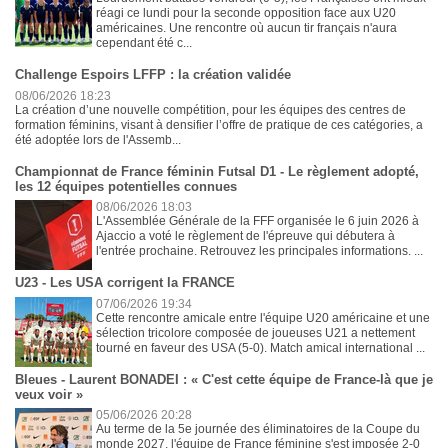
réagi ce lundi pour la seconde opposition face aux U20
américaines. Une rencontre où aucun tir français n'aura
cependant été c...
Challenge Espoirs LFFP : la création validée
08/06/2026 18:23
La création d’une nouvelle compétition, pour les équipes des centres de
formation féminins, visant à densifier l’offre de pratique de ces catégories, a
été adoptée lors de l'Assemb...
Championnat de France féminin Futsal D1 - Le règlement adopté,
les 12 équipes potentielles connues
08/06/2026 18:03
L'Assemblée Générale de la FFF organisée le 6 juin 2026 à
Ajaccio a voté le règlement de l'épreuve qui débutera à
l'entrée prochaine. Retrouvez les principales informations. ...
U23 - Les USA corrigent la FRANCE
07/06/2026 19:34
Cette rencontre amicale entre l'équipe U20 américaine et une
sélection tricolore composée de joueuses U21 a nettement
tourné en faveur des USA (5-0). Match amical international ...
Bleues - Laurent BONADEI : « C'est cette équipe de France-là que je
veux voir »
05/06/2026 20:28
Au terme de la 5e journée des éliminatoires de la Coupe du
monde 2027, l'équipe de France féminine s'est imposée 2-0