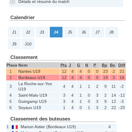
Détails et résumé du match
Calendrier
J1
J2
J3
J4
J5
J6
J7
J8
J9
J10
Classement
Place
Nom
Pts
J
G
N
P
Bp
Bc
Diff
1
Nantes U19
12
4
4
0
0
23
2
21
2
Bordeaux U19
12
4
4
0
0
19
3
16
La Roche-sur-Yon
3
4
4
1
1
2
9
11
-2
U19
4
Saint-Malo U19
3
4
1
0
3
2
14
-12
5
Guingamp U19
3
4
1
0
3
9
12
-3
6
Soyaux U19
1
4
0
1
3
2
22
-20
Classement des buteuses
1
Manon Astier
(
Bordeaux U19
)
4