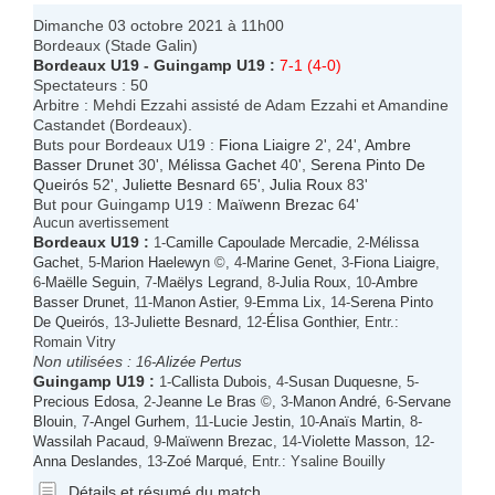
Dimanche 03 octobre 2021 à 11h00
Bordeaux (Stade Galin)
Bordeaux U19
-
Guingamp U19
:
7-1 (4-0)
Spectateurs : 50
Arbitre : Mehdi Ezzahi assisté de Adam Ezzahi et Amandine
Castandet (Bordeaux).
Buts pour Bordeaux U19 :
Fiona Liaigre
2', 24',
Ambre
Basser Drunet
30',
Mélissa Gachet
40',
Serena Pinto De
Queirós
52',
Juliette Besnard
65',
Julia Roux
83'
But pour Guingamp U19 :
Maïwenn Brezac
64'
Aucun avertissement
Bordeaux U19
:
1-
Camille Capoulade Mercadie
, 2-
Mélissa
Gachet
, 5-
Marion Haelewyn
©, 4-
Marine Genet
, 3-
Fiona Liaigre
,
6-
Maëlle Seguin
, 7-
Maëlys Legrand
, 8-
Julia Roux
, 10-
Ambre
Basser Drunet
, 11-
Manon Astier
, 9-
Emma Lix
, 14-
Serena Pinto
De Queirós
, 13-
Juliette Besnard
, 12-
Élisa Gonthier
, Entr.:
Romain Vitry
Non utilisées :
16-
Alizée Pertus
Guingamp U19
:
1-
Callista Dubois
, 4-
Susan Duquesne
, 5-
Precious Edosa
, 2-
Jeanne Le Bras
©, 3-
Manon André
, 6-
Servane
Blouin
, 7-
Angel Gurhem
, 11-
Lucie Jestin
, 10-
Anaïs Martin
, 8-
Wassilah Pacaud
, 9-
Maïwenn Brezac
, 14-
Violette Masson
, 12-
Anna Deslandes
, 13-
Zoé Marqué
, Entr.: Ysaline Bouilly
Détails et résumé du match