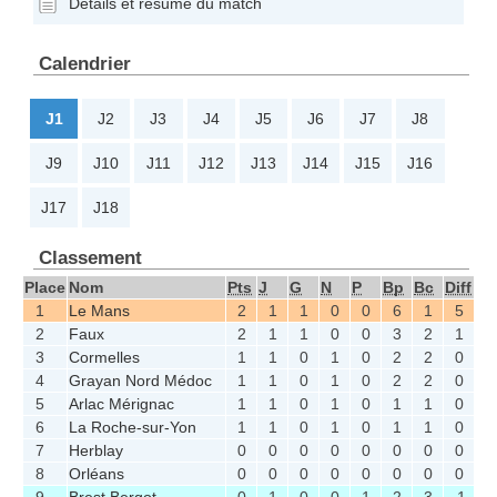
Détails et résumé du match
Calendrier
J1
J2
J3
J4
J5
J6
J7
J8
J9
J10
J11
J12
J13
J14
J15
J16
J17
J18
Classement
Place
Nom
Pts
J
G
N
P
Bp
Bc
Diff
1
Le Mans
2
1
1
0
0
6
1
5
2
Faux
2
1
1
0
0
3
2
1
3
Cormelles
1
1
0
1
0
2
2
0
4
Grayan Nord Médoc
1
1
0
1
0
2
2
0
5
Arlac Mérignac
1
1
0
1
0
1
1
0
6
La Roche-sur-Yon
1
1
0
1
0
1
1
0
7
Herblay
0
0
0
0
0
0
0
0
8
Orléans
0
0
0
0
0
0
0
0