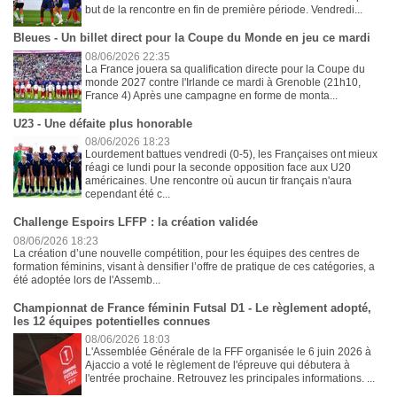
but de la rencontre en fin de première période. Vendredi...
Bleues - Un billet direct pour la Coupe du Monde en jeu ce mardi
08/06/2026 22:35
La France jouera sa qualification directe pour la Coupe du
monde 2027 contre l'Irlande ce mardi à Grenoble (21h10,
France 4) Après une campagne en forme de monta...
U23 - Une défaite plus honorable
08/06/2026 18:23
Lourdement battues vendredi (0-5), les Françaises ont mieux
réagi ce lundi pour la seconde opposition face aux U20
américaines. Une rencontre où aucun tir français n'aura
cependant été c...
Challenge Espoirs LFFP : la création validée
08/06/2026 18:23
La création d’une nouvelle compétition, pour les équipes des centres de
formation féminins, visant à densifier l’offre de pratique de ces catégories, a
été adoptée lors de l'Assemb...
Championnat de France féminin Futsal D1 - Le règlement adopté,
les 12 équipes potentielles connues
08/06/2026 18:03
L'Assemblée Générale de la FFF organisée le 6 juin 2026 à
Ajaccio a voté le règlement de l'épreuve qui débutera à
l'entrée prochaine. Retrouvez les principales informations. ...