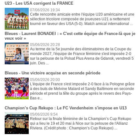
U23 - Les USA corrigent la FRANCE
07/06/2026 19:34
Cette rencontre amicale entre l'équipe U20 américaine et une
sélection tricolore composée de joueuses U21 a nettement
tourné en faveur des USA (5-0). Match amical international ...
Bleues - Laurent BONADEI : « C'est cette équipe de France-là que je
veux voir »
05/06/2026 20:28
Au terme de la 5e journée des éliminatoires de la Coupe du
monde 2027, l'équipe de France féminine s'est imposée 2-0
sur la pelouse de la Polsat Plus Arena de Gdansk, vendredi 5
juin. Des ...
Bleues - Une victoire acquise en seconde période
05/06/2026 20:00
L'équipe de France s'est imposée 2-0 face à la Pologne grâce
à des buts de Melvine Malard et Sandy Baltimore en seconde
période et prend la tête du groupe après le revers des Pays-
Bas e...
Champion’s Cup Rekupo : Le FC Vendenheim s'impose en U13
05/06/2026 9:54
Retour sur la finale féminine de la Champion’s Cup Rekupo
qui a lieu le 19 et 20 mai à Nice sur la pelouse de l'Allianz
Riviera. (Crédit photo : Champion’s Cup Rekupo) ...