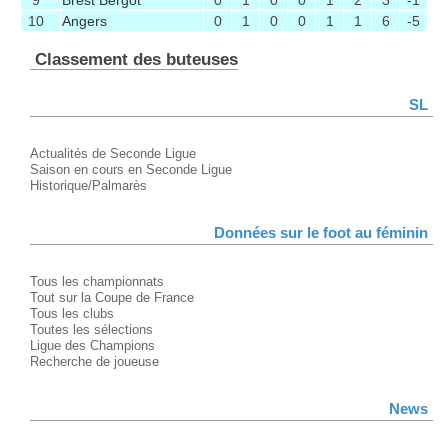
9
Brest Bergot
0
1
0
0
1
2
3
-1
10
Angers
0
1
0
0
1
1
6
-5
Classement des buteuses
SL
Actualités de Seconde Ligue
Saison en cours en Seconde Ligue
Historique/Palmarès
Données sur le foot au féminin
Tous les championnats
Tout sur la Coupe de France
Tous les clubs
Toutes les sélections
Ligue des Champions
Recherche de joueuse
News