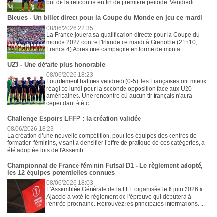
but de la rencontre en fin de première période. Vendredi...
Bleues - Un billet direct pour la Coupe du Monde en jeu ce mardi
08/06/2026 22:35
La France jouera sa qualification directe pour la Coupe du
monde 2027 contre l'Irlande ce mardi à Grenoble (21h10,
France 4) Après une campagne en forme de monta...
U23 - Une défaite plus honorable
08/06/2026 18:23
Lourdement battues vendredi (0-5), les Françaises ont mieux
réagi ce lundi pour la seconde opposition face aux U20
américaines. Une rencontre où aucun tir français n'aura
cependant été c...
Challenge Espoirs LFFP : la création validée
08/06/2026 18:23
La création d’une nouvelle compétition, pour les équipes des centres de
formation féminins, visant à densifier l’offre de pratique de ces catégories, a
été adoptée lors de l'Assemb...
Championnat de France féminin Futsal D1 - Le règlement adopté,
les 12 équipes potentielles connues
08/06/2026 18:03
L'Assemblée Générale de la FFF organisée le 6 juin 2026 à
Ajaccio a voté le règlement de l'épreuve qui débutera à
l'entrée prochaine. Retrouvez les principales informations. ...