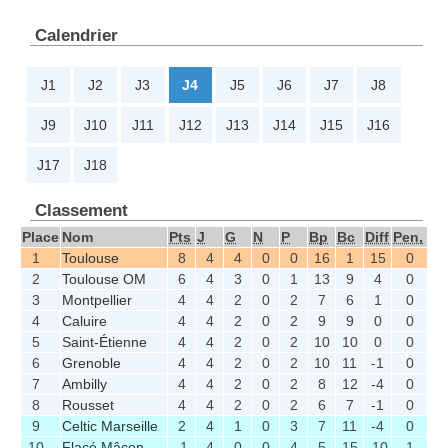
Calendrier
J1
J2
J3
J4
J5
J6
J7
J8
J9
J10
J11
J12
J13
J14
J15
J16
J17
J18
Classement
Place
Nom
Pts
J
G
N
P
Bp
Bc
Diff
Pen,
1
Toulouse
8
4
4
0
0
16
1
15
0
2
Toulouse OM
6
4
3
0
1
13
9
4
0
3
Montpellier
4
4
2
0
2
7
6
1
0
4
Caluire
4
4
2
0
2
9
9
0
0
5
Saint-Étienne
4
4
2
0
2
10
10
0
0
6
Grenoble
4
4
2
0
2
10
11
-1
0
7
Ambilly
4
4
2
0
2
8
12
-4
0
8
Rousset
4
4
2
0
2
6
7
-1
0
9
Celtic Marseille
2
4
1
0
3
7
11
-4
0
10
Flacé Mâcon
-1
4
0
0
4
5
15
-10
1