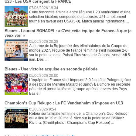
U23 - Les USA corrigent la FRANCE
07/06/2026 19:34
Cette rencontre amicale entre l'équipe U20 américaine et une
sélection tricolore composée de joueuses U21 a nettement
tourné en faveur des USA (5-0). Match amical international ...
Bleues - Laurent BONADEI : « C'est cette équipe de France-là que je
veux voir »
05/06/2026 20:28
Au terme de la 5e journée des éliminatoires de la Coupe du
monde 2027, l'équipe de France féminine s'est imposée 2-0
sur la pelouse de la Polsat Plus Arena de Gdansk, vendredi 5
juin. Des ...
Bleues - Une victoire acquise en seconde période
05/06/2026 20:00
L'équipe de France s'est imposée 2-0 face à la Pologne grâce
à des buts de Melvine Malard et Sandy Baltimore en seconde
période et prend la tête du groupe après le revers des Pays-
Bas e...
Champion’s Cup Rekupo : Le FC Vendenheim s'impose en U13
05/06/2026 9:54
Retour sur la finale féminine de la Champion’s Cup Rekupo
qui a lieu le 19 et 20 mai à Nice sur la pelouse de l'Allianz
Riviera. (Crédit photo : Champion’s Cup Rekupo) ...