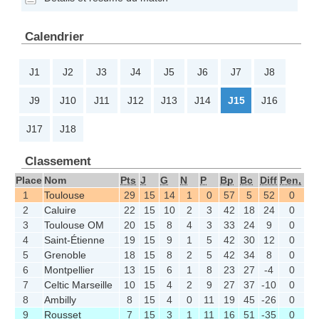
Calendrier
J1
J2
J3
J4
J5
J6
J7
J8
J9
J10
J11
J12
J13
J14
J15
J16
J17
J18
Classement
Place
Nom
Pts
J
G
N
P
Bp
Bc
Diff
Pen,
1
Toulouse
29
15
14
1
0
57
5
52
0
2
Caluire
22
15
10
2
3
42
18
24
0
3
Toulouse OM
20
15
8
4
3
33
24
9
0
4
Saint-Étienne
19
15
9
1
5
42
30
12
0
5
Grenoble
18
15
8
2
5
42
34
8
0
6
Montpellier
13
15
6
1
8
23
27
-4
0
7
Celtic Marseille
10
15
4
2
9
27
37
-10
0
8
Ambilly
8
15
4
0
11
19
45
-26
0
9
Rousset
7
15
3
1
11
16
51
-35
0