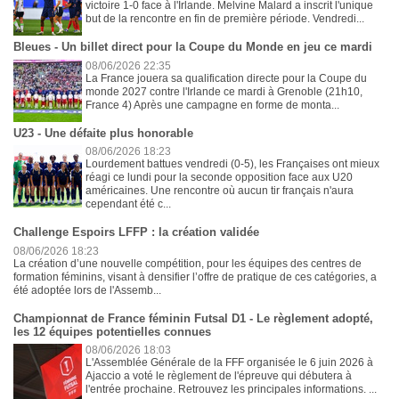
victoire 1-0 face à l'Irlande. Melvine Malard a inscrit l'unique
but de la rencontre en fin de première période. Vendredi...
Bleues - Un billet direct pour la Coupe du Monde en jeu ce mardi
08/06/2026 22:35
La France jouera sa qualification directe pour la Coupe du
monde 2027 contre l'Irlande ce mardi à Grenoble (21h10,
France 4) Après une campagne en forme de monta...
U23 - Une défaite plus honorable
08/06/2026 18:23
Lourdement battues vendredi (0-5), les Françaises ont mieux
réagi ce lundi pour la seconde opposition face aux U20
américaines. Une rencontre où aucun tir français n'aura
cependant été c...
Challenge Espoirs LFFP : la création validée
08/06/2026 18:23
La création d’une nouvelle compétition, pour les équipes des centres de
formation féminins, visant à densifier l’offre de pratique de ces catégories, a
été adoptée lors de l'Assemb...
Championnat de France féminin Futsal D1 - Le règlement adopté,
les 12 équipes potentielles connues
08/06/2026 18:03
L'Assemblée Générale de la FFF organisée le 6 juin 2026 à
Ajaccio a voté le règlement de l'épreuve qui débutera à
l'entrée prochaine. Retrouvez les principales informations. ...