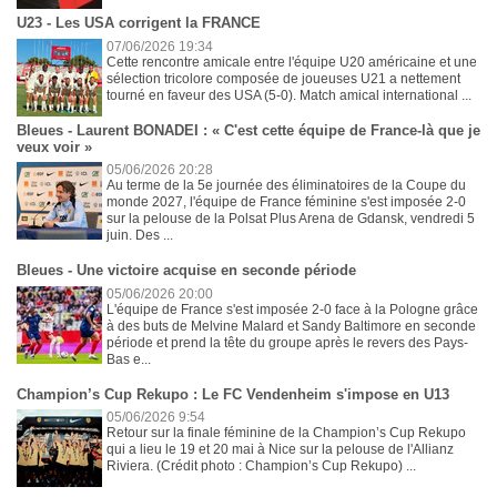
U23 - Les USA corrigent la FRANCE
07/06/2026 19:34
Cette rencontre amicale entre l'équipe U20 américaine et une
sélection tricolore composée de joueuses U21 a nettement
tourné en faveur des USA (5-0). Match amical international ...
Bleues - Laurent BONADEI : « C'est cette équipe de France-là que je
veux voir »
05/06/2026 20:28
Au terme de la 5e journée des éliminatoires de la Coupe du
monde 2027, l'équipe de France féminine s'est imposée 2-0
sur la pelouse de la Polsat Plus Arena de Gdansk, vendredi 5
juin. Des ...
Bleues - Une victoire acquise en seconde période
05/06/2026 20:00
L'équipe de France s'est imposée 2-0 face à la Pologne grâce
à des buts de Melvine Malard et Sandy Baltimore en seconde
période et prend la tête du groupe après le revers des Pays-
Bas e...
Champion’s Cup Rekupo : Le FC Vendenheim s'impose en U13
05/06/2026 9:54
Retour sur la finale féminine de la Champion’s Cup Rekupo
qui a lieu le 19 et 20 mai à Nice sur la pelouse de l'Allianz
Riviera. (Crédit photo : Champion’s Cup Rekupo) ...