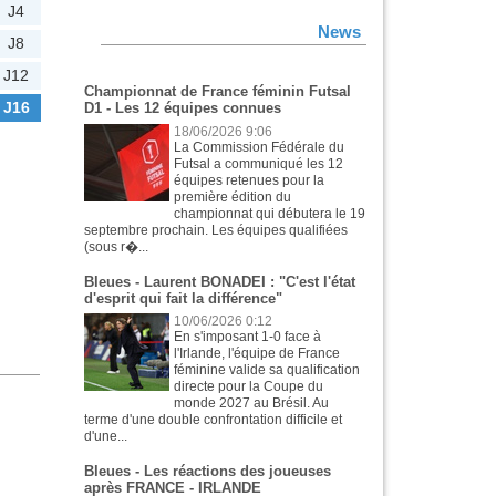
J4
News
J8
J12
Championnat de France féminin Futsal
J16
D1 - Les 12 équipes connues
18/06/2026 9:06
La Commission Fédérale du
Futsal a communiqué les 12
équipes retenues pour la
première édition du
championnat qui débutera le 19
septembre prochain. Les équipes qualifiées
(sous r�...
Bleues - Laurent BONADEI : "C'est l'état
d'esprit qui fait la différence"
10/06/2026 0:12
En s'imposant 1-0 face à
l'Irlande, l'équipe de France
féminine valide sa qualification
directe pour la Coupe du
monde 2027 au Brésil. Au
terme d'une double confrontation difficile et
d'une...
Bleues - Les réactions des joueuses
après FRANCE - IRLANDE