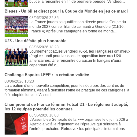
but de la rencontre en fin de première période. Vendredi...
Bleues - Un billet direct pour la Coupe du Monde en jeu ce mardi
08/06/2026 22:35
La France jouera sa qualification directe pour la Coupe du
monde 2027 contre l'Irlande ce mardi à Grenoble (21h10,
France 4) Après une campagne en forme de monta...
U23 - Une défaite plus honorable
08/06/2026 18:23
Lourdement battues vendredi (0-5), les Françaises ont mieux
réagi ce lundi pour la seconde opposition face aux U20
américaines. Une rencontre où aucun tir français n'aura
cependant été c...
Challenge Espoirs LFFP : la création validée
08/06/2026 18:23
La création d’une nouvelle compétition, pour les équipes des centres de
formation féminins, visant à densifier l’offre de pratique de ces catégories, a
été adoptée lors de l'Assemb...
Championnat de France féminin Futsal D1 - Le règlement adopté,
les 12 équipes potentielles connues
08/06/2026 18:03
L'Assemblée Générale de la FFF organisée le 6 juin 2026 à
Ajaccio a voté le règlement de l'épreuve qui débutera à
l'entrée prochaine. Retrouvez les principales informations. ...