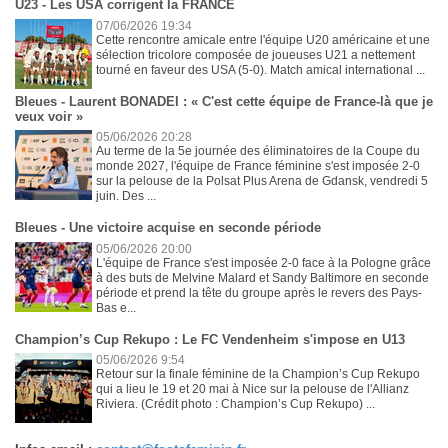
U23 - Les USA corrigent la FRANCE
07/06/2026 19:34
Cette rencontre amicale entre l'équipe U20 américaine et une
sélection tricolore composée de joueuses U21 a nettement
tourné en faveur des USA (5-0). Match amical international ...
Bleues - Laurent BONADEI : « C'est cette équipe de France-là que je
veux voir »
05/06/2026 20:28
Au terme de la 5e journée des éliminatoires de la Coupe du
monde 2027, l'équipe de France féminine s'est imposée 2-0
sur la pelouse de la Polsat Plus Arena de Gdansk, vendredi 5
juin. Des ...
Bleues - Une victoire acquise en seconde période
05/06/2026 20:00
L'équipe de France s'est imposée 2-0 face à la Pologne grâce
à des buts de Melvine Malard et Sandy Baltimore en seconde
période et prend la tête du groupe après le revers des Pays-
Bas e...
Champion’s Cup Rekupo : Le FC Vendenheim s'impose en U13
05/06/2026 9:54
Retour sur la finale féminine de la Champion’s Cup Rekupo
qui a lieu le 19 et 20 mai à Nice sur la pelouse de l'Allianz
Riviera. (Crédit photo : Champion’s Cup Rekupo) ...