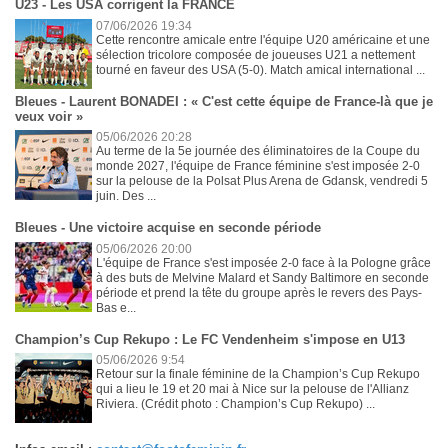
U23 - Les USA corrigent la FRANCE
07/06/2026 19:34
Cette rencontre amicale entre l'équipe U20 américaine et une
sélection tricolore composée de joueuses U21 a nettement
tourné en faveur des USA (5-0). Match amical international ...
Bleues - Laurent BONADEI : « C'est cette équipe de France-là que je
veux voir »
05/06/2026 20:28
Au terme de la 5e journée des éliminatoires de la Coupe du
monde 2027, l'équipe de France féminine s'est imposée 2-0
sur la pelouse de la Polsat Plus Arena de Gdansk, vendredi 5
juin. Des ...
Bleues - Une victoire acquise en seconde période
05/06/2026 20:00
L'équipe de France s'est imposée 2-0 face à la Pologne grâce
à des buts de Melvine Malard et Sandy Baltimore en seconde
période et prend la tête du groupe après le revers des Pays-
Bas e...
Champion’s Cup Rekupo : Le FC Vendenheim s'impose en U13
05/06/2026 9:54
Retour sur la finale féminine de la Champion’s Cup Rekupo
qui a lieu le 19 et 20 mai à Nice sur la pelouse de l'Allianz
Riviera. (Crédit photo : Champion’s Cup Rekupo) ...