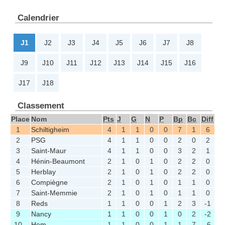
Calendrier
J1
J2
J3
J4
J5
J6
J7
J8
J9
J10
J11
J12
J13
J14
J15
J16
J17
J18
Classement
Place
Nom
Pts
J
G
N
P
Bp
Bc
Diff
1
Schiltigheim
4
1
1
0
0
7
1
6
2
PSG
4
1
1
0
0
2
0
2
3
Saint-Maur
4
1
1
0
0
3
2
1
4
Hénin-Beaumont
2
1
0
1
0
2
2
0
5
Herblay
2
1
0
1
0
2
2
0
6
Compiègne
2
1
0
1
0
1
1
0
7
Saint-Memmie
2
1
0
1
0
1
1
0
8
Reds
1
1
0
0
1
2
3
-1
9
Nancy
1
1
0
0
1
0
2
-2
10
Hem
1
1
0
0
1
1
7
-6