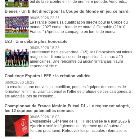
but de la rencontre en fin de première période. Vendredi...
Bleues - Un billet direct pour la Coupe du Monde en jeu ce mardi
08/06/2026 22:35
La France jouera sa qualification directe pour la Coupe du
monde 2027 contre l'Irlande ce mardi à Grenoble (21h10,
France 4) Après une campagne en forme de monta...
U23 - Une défaite plus honorable
08/06/2026 18:23
Lourdement battues vendredi (0-5), les Françaises ont mieux
réagi ce lundi pour la seconde opposition face aux U20
américaines. Une rencontre où aucun tir français n'aura
cependant été c...
Challenge Espoirs LFFP : la création validée
08/06/2026 18:23
La création d’une nouvelle compétition, pour les équipes des centres de
formation féminins, visant à densifier l’offre de pratique de ces catégories, a
été adoptée lors de l'Assemb...
Championnat de France féminin Futsal D1 - Le règlement adopté,
les 12 équipes potentielles connues
08/06/2026 18:03
L'Assemblée Générale de la FFF organisée le 6 juin 2026 à
Ajaccio a voté le règlement de l'épreuve qui débutera à
l'entrée prochaine. Retrouvez les principales informations. ...