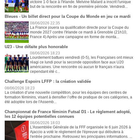
victoire 1-0 face à l'Irlande. Melvine Malard a inscrit l'unique
but de la rencontre en fin de première période. Vendredi...
Bleues - Un billet direct pour la Coupe du Monde en jeu ce mardi
08/06/2026 22:35
La France jouera sa qualification directe pour la Coupe du
monde 2027 contre l'Irlande ce mardi à Grenoble (21h10,
France 4) Après une campagne en forme de monta...
U23 - Une défaite plus honorable
08/06/2026 18:23
Lourdement battues vendredi (0-5), les Françaises ont mieux
réagi ce lundi pour la seconde opposition face aux U20
américaines. Une rencontre où aucun tir français n'aura
cependant été c...
Challenge Espoirs LFFP : la création validée
08/06/2026 18:23
La création d’une nouvelle compétition, pour les équipes des centres de
formation féminins, visant à densifier l’offre de pratique de ces catégories, a
été adoptée lors de l'Assemb...
Championnat de France féminin Futsal D1 - Le règlement adopté,
les 12 équipes potentielles connues
08/06/2026 18:03
L'Assemblée Générale de la FFF organisée le 6 juin 2026 à
Ajaccio a voté le règlement de l'épreuve qui débutera à
l'entrée prochaine. Retrouvez les principales informations. ...