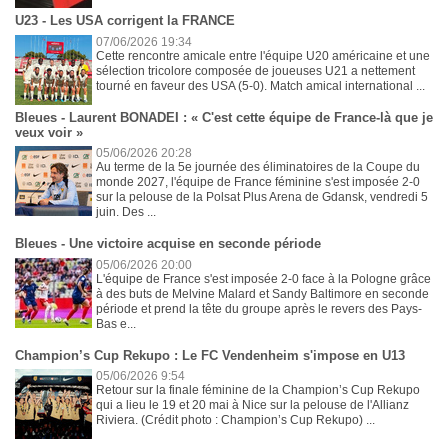
U23 - Les USA corrigent la FRANCE
07/06/2026 19:34
Cette rencontre amicale entre l'équipe U20 américaine et une
sélection tricolore composée de joueuses U21 a nettement
tourné en faveur des USA (5-0). Match amical international ...
Bleues - Laurent BONADEI : « C'est cette équipe de France-là que je
veux voir »
05/06/2026 20:28
Au terme de la 5e journée des éliminatoires de la Coupe du
monde 2027, l'équipe de France féminine s'est imposée 2-0
sur la pelouse de la Polsat Plus Arena de Gdansk, vendredi 5
juin. Des ...
Bleues - Une victoire acquise en seconde période
05/06/2026 20:00
L'équipe de France s'est imposée 2-0 face à la Pologne grâce
à des buts de Melvine Malard et Sandy Baltimore en seconde
période et prend la tête du groupe après le revers des Pays-
Bas e...
Champion’s Cup Rekupo : Le FC Vendenheim s'impose en U13
05/06/2026 9:54
Retour sur la finale féminine de la Champion’s Cup Rekupo
qui a lieu le 19 et 20 mai à Nice sur la pelouse de l'Allianz
Riviera. (Crédit photo : Champion’s Cup Rekupo) ...