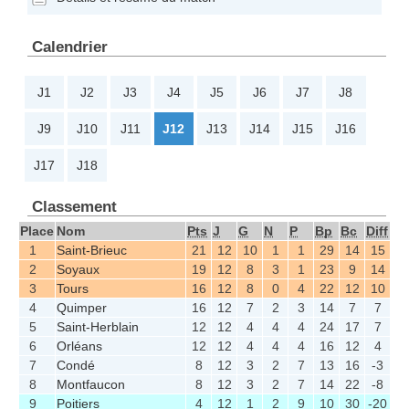
Calendrier
J1
J2
J3
J4
J5
J6
J7
J8
J9
J10
J11
J12
J13
J14
J15
J16
J17
J18
Classement
Place
Nom
Pts
J
G
N
P
Bp
Bc
Diff
1
Saint-Brieuc
21
12
10
1
1
29
14
15
2
Soyaux
19
12
8
3
1
23
9
14
3
Tours
16
12
8
0
4
22
12
10
4
Quimper
16
12
7
2
3
14
7
7
5
Saint-Herblain
12
12
4
4
4
24
17
7
6
Orléans
12
12
4
4
4
16
12
4
7
Condé
8
12
3
2
7
13
16
-3
8
Montfaucon
8
12
3
2
7
14
22
-8
9
Poitiers
4
12
1
2
9
10
30
-20