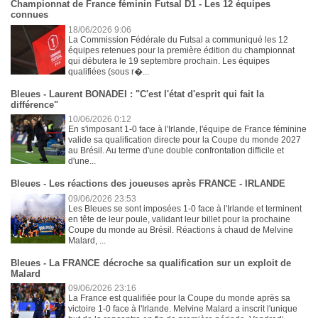
Championnat de France féminin Futsal D1 - Les 12 équipes
connues
18/06/2026 9:06
La Commission Fédérale du Futsal a communiqué les 12
équipes retenues pour la première édition du championnat
qui débutera le 19 septembre prochain. Les équipes
qualifiées (sous r�...
Bleues - Laurent BONADEI : "C'est l'état d'esprit qui fait la
différence"
10/06/2026 0:12
En s'imposant 1-0 face à l'Irlande, l'équipe de France féminine
valide sa qualification directe pour la Coupe du monde 2027
au Brésil. Au terme d'une double confrontation difficile et
d'une...
Bleues - Les réactions des joueuses après FRANCE - IRLANDE
09/06/2026 23:53
Les Bleues se sont imposées 1-0 face à l'Irlande et terminent
en tête de leur poule, validant leur billet pour la prochaine
Coupe du monde au Brésil. Réactions à chaud de Melvine
Malard, ...
Bleues - La FRANCE décroche sa qualification sur un exploit de
Malard
09/06/2026 23:16
La France est qualifiée pour la Coupe du monde après sa
victoire 1-0 face à l'Irlande. Melvine Malard a inscrit l'unique