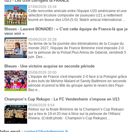
U23 - Les USA corrigent la FRANCE
07/06/2026 19:34
Cette rencontre amicale entre l'équipe U20 américaine et une
sélection tricolore composée de joueuses U21 a nettement
tourné en faveur des USA (5-0). Match amical international ...
Bleues - Laurent BONADEI : « C'est cette équipe de France-là que je
veux voir »
05/06/2026 20:28
Au terme de la 5e journée des éliminatoires de la Coupe du
monde 2027, l'équipe de France féminine s'est imposée 2-0
sur la pelouse de la Polsat Plus Arena de Gdansk, vendredi 5
juin. Des ...
Bleues - Une victoire acquise en seconde période
05/06/2026 20:00
L'équipe de France s'est imposée 2-0 face à la Pologne grâce
à des buts de Melvine Malard et Sandy Baltimore en seconde
période et prend la tête du groupe après le revers des Pays-
Bas e...
Champion’s Cup Rekupo : Le FC Vendenheim s'impose en U13
05/06/2026 9:54
Retour sur la finale féminine de la Champion’s Cup Rekupo
qui a lieu le 19 et 20 mai à Nice sur la pelouse de l'Allianz
Riviera. (Crédit photo : Champion’s Cup Rekupo) ...
Infos email :
contact@footofeminin.fr