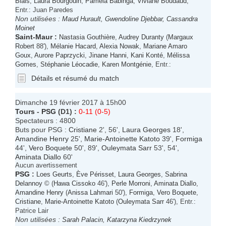
Blais
,
Laura Bourgouin
,
Pamela Babinga
,
Viviane Boudaud
,
Entr.: Juan Paredes
Non utilisées :
Maud Hurault
,
Gwendoline Djebbar
,
Cassandra
Moinet
Saint-Maur
:
Nastasia Gouthière
,
Audrey Duranty
(
Margaux
Robert
88'),
Mélanie Hacard
,
Alexia Nowak
,
Mariane Amaro
Goux
,
Aurore Paprzycki
,
Jinane Hanni
,
Kani Konté
,
Mélissa
Gomes
,
Stéphanie Léocadie
,
Karen Montgénie
, Entr.:
Détails et résumé du match
Dimanche 19 février 2017 à 15h00
Tours
-
PSG
(D1) :
0-11 (0-5)
Spectateurs : 4800
Buts pour PSG :
Cristiane
2', 56',
Laura Georges
18',
Amandine Henry
25',
Marie-Antoinette Katoto
39',
Formiga
44',
Vero Boquete
50', 89',
Ouleymata Sarr
53', 54',
Aminata Diallo
60'
Aucun avertissement
PSG
:
Loes Geurts
,
Ève Périsset
,
Laura Georges
,
Sabrina
Delannoy
© (
Hawa Cissoko
46'),
Perle Morroni
,
Aminata Diallo
,
Amandine Henry
(
Anissa Lahmari
50'),
Formiga
,
Vero Boquete
,
Cristiane
,
Marie-Antoinette Katoto
(
Ouleymata Sarr
46'), Entr.:
Patrice Lair
Non utilisées :
Sarah Palacin
,
Katarzyna Kiedrzynek