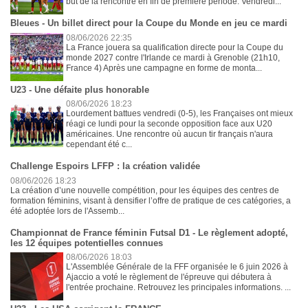
but de la rencontre en fin de première période. Vendredi...
Bleues - Un billet direct pour la Coupe du Monde en jeu ce mardi
08/06/2026 22:35
La France jouera sa qualification directe pour la Coupe du
monde 2027 contre l'Irlande ce mardi à Grenoble (21h10,
France 4) Après une campagne en forme de monta...
U23 - Une défaite plus honorable
08/06/2026 18:23
Lourdement battues vendredi (0-5), les Françaises ont mieux
réagi ce lundi pour la seconde opposition face aux U20
américaines. Une rencontre où aucun tir français n'aura
cependant été c...
Challenge Espoirs LFFP : la création validée
08/06/2026 18:23
La création d’une nouvelle compétition, pour les équipes des centres de
formation féminins, visant à densifier l’offre de pratique de ces catégories, a
été adoptée lors de l'Assemb...
Championnat de France féminin Futsal D1 - Le règlement adopté,
les 12 équipes potentielles connues
08/06/2026 18:03
L'Assemblée Générale de la FFF organisée le 6 juin 2026 à
Ajaccio a voté le règlement de l'épreuve qui débutera à
l'entrée prochaine. Retrouvez les principales informations. ...