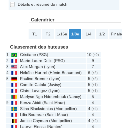
Détails et résumé du match
Calendrier
T1
T2
1/16e
1/8e
1/4
1/2
Finale
Classement des buteuses
1
Cristiane
(
PSG
)
10
(+2)
2
Marie-Laure Delie
(
PSG
)
9
3
Alex Morgan
(
Lyon
)
7
4
Héloïse Hurtrel
(
Hénin-Beaumont
)
6
(+3)
5
Pauline Bremer
(
Lyon
)
5
(+3)
Camille Catala
(
Juvisy
)
5
(+1)
Claire Lavogez
(
Lyon
)
5
(+1)
Marlyse Ngo Ndoumbouk
(
Nancy
)
5
9
Kenza Abidi
(
Saint-Maur
)
4
Stina Blackstenius
(
Montpellier
)
4
(+4)
Lilia Boumrar
(
Saint-Maur
)
4
Janice Cayman
(
Montpellier
)
4
(+2)
Lauryn Elessa
(
Nantes
)
4