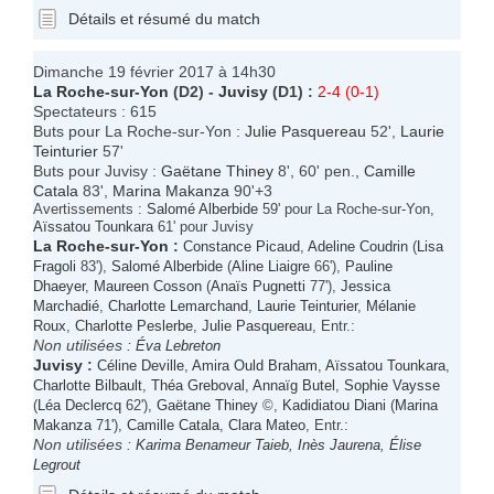
Détails et résumé du match
Dimanche 19 février 2017 à 14h30
La Roche-sur-Yon
(D2) -
Juvisy
(D1) :
2-4 (0-1)
Spectateurs : 615
Buts pour La Roche-sur-Yon :
Julie Pasquereau
52',
Laurie
Teinturier
57'
Buts pour Juvisy :
Gaëtane Thiney
8', 60' pen.,
Camille
Catala
83',
Marina Makanza
90'+3
Avertissements :
Salomé Alberbide
59' pour La Roche-sur-Yon,
Aïssatou Tounkara
61' pour Juvisy
La Roche-sur-Yon
:
Constance Picaud
,
Adeline Coudrin
(
Lisa
Fragoli
83'),
Salomé Alberbide
(
Aline Liaigre
66'),
Pauline
Dhaeyer
,
Maureen Cosson
(
Anaïs Pugnetti
77'),
Jessica
Marchadié
,
Charlotte Lemarchand
,
Laurie Teinturier
,
Mélanie
Roux
,
Charlotte Peslerbe
,
Julie Pasquereau
, Entr.:
Non utilisées :
Éva Lebreton
Juvisy
:
Céline Deville
,
Amira Ould Braham
,
Aïssatou Tounkara
,
Charlotte Bilbault
,
Théa Greboval
,
Annaïg Butel
,
Sophie Vaysse
(
Léa Declercq
62'),
Gaëtane Thiney
©,
Kadidiatou Diani
(
Marina
Makanza
71'),
Camille Catala
,
Clara Mateo
, Entr.:
Non utilisées :
Karima Benameur Taieb
,
Inès Jaurena
,
Élise
Legrout