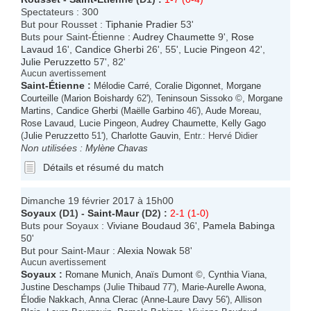
Spectateurs : 300
But pour Rousset :
Tiphanie Pradier
53'
Buts pour Saint-Étienne :
Audrey Chaumette
9',
Rose
Lavaud
16',
Candice Gherbi
26', 55',
Lucie Pingeon
42',
Julie Peruzzetto
57', 82'
Aucun avertissement
Saint-Étienne
:
Mélodie Carré
,
Coralie Digonnet
,
Morgane
Courteille
(
Marion Boishardy
62'),
Teninsoun Sissoko
©,
Morgane
Martins
,
Candice Gherbi
(
Maëlle Garbino
46'),
Aude Moreau
,
Rose Lavaud
,
Lucie Pingeon
,
Audrey Chaumette
,
Kelly Gago
(
Julie Peruzzetto
51'),
Charlotte Gauvin
, Entr.: Hervé Didier
Non utilisées :
Mylène Chavas
Détails et résumé du match
Dimanche 19 février 2017 à 15h00
Soyaux
(D1) -
Saint-Maur
(D2) :
2-1 (1-0)
Buts pour Soyaux :
Viviane Boudaud
36',
Pamela Babinga
50'
But pour Saint-Maur :
Alexia Nowak
58'
Aucun avertissement
Soyaux
:
Romane Munich
,
Anaïs Dumont
©,
Cynthia Viana
,
Justine Deschamps
(
Julie Thibaud
77'),
Marie-Aurelle Awona
,
Élodie Nakkach
,
Anna Clerac
(
Anne-Laure Davy
56'),
Allison