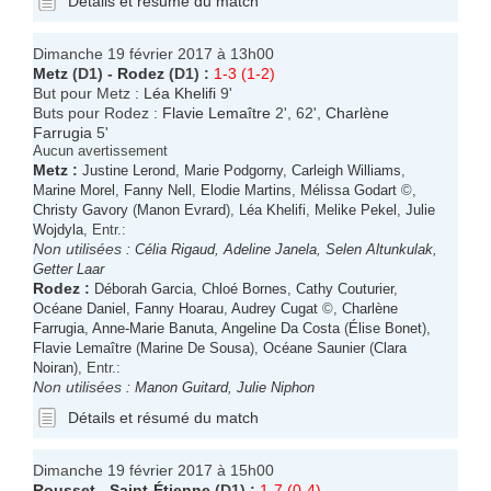
Détails et résumé du match
Dimanche 19 février 2017 à 13h00
Metz
(D1) -
Rodez
(D1) :
1-3 (1-2)
But pour Metz :
Léa Khelifi
9'
Buts pour Rodez :
Flavie Lemaître
2', 62',
Charlène
Farrugia
5'
Aucun avertissement
Metz
:
Justine Lerond
,
Marie Podgorny
,
Carleigh Williams
,
Marine Morel
,
Fanny Nell
,
Elodie Martins
,
Mélissa Godart
©,
Christy Gavory
(
Manon Evrard
),
Léa Khelifi
,
Melike Pekel
,
Julie
Wojdyla
, Entr.:
Non utilisées :
Célia Rigaud
,
Adeline Janela
,
Selen Altunkulak
,
Getter Laar
Rodez
:
Déborah Garcia
,
Chloé Bornes
,
Cathy Couturier
,
Océane Daniel
,
Fanny Hoarau
,
Audrey Cugat
©,
Charlène
Farrugia
,
Anne-Marie Banuta
,
Angeline Da Costa
(
Élise Bonet
),
Flavie Lemaître
(
Marine De Sousa
),
Océane Saunier
(
Clara
Noiran
), Entr.:
Non utilisées :
Manon Guitard
,
Julie Niphon
Détails et résumé du match
Dimanche 19 février 2017 à 15h00
Rousset
-
Saint-Étienne
(D1) :
1-7 (0-4)