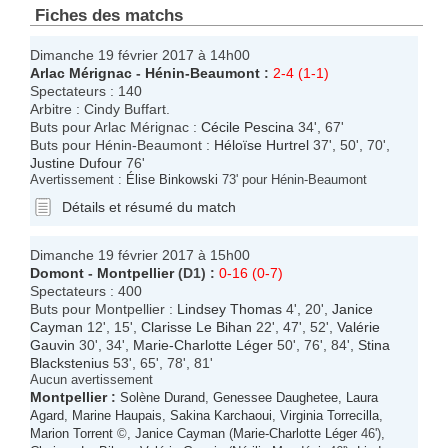
Fiches des matchs
Dimanche 19 février 2017 à 14h00
Arlac Mérignac
-
Hénin-Beaumont
:
2-4 (1-1)
Spectateurs : 140
Arbitre : Cindy Buffart.
Buts pour Arlac Mérignac :
Cécile Pescina
34', 67'
Buts pour Hénin-Beaumont :
Héloïse Hurtrel
37', 50', 70',
Justine Dufour
76'
Avertissement :
Élise Binkowski
73' pour Hénin-Beaumont
Détails et résumé du match
Dimanche 19 février 2017 à 15h00
Domont
-
Montpellier
(D1) :
0-16 (0-7)
Spectateurs : 400
Buts pour Montpellier :
Lindsey Thomas
4', 20',
Janice
Cayman
12', 15',
Clarisse Le Bihan
22', 47', 52',
Valérie
Gauvin
30', 34',
Marie-Charlotte Léger
50', 76', 84',
Stina
Blackstenius
53', 65', 78', 81'
Aucun avertissement
Montpellier
:
Solène Durand
,
Genessee Daughetee
,
Laura
Agard
,
Marine Haupais
,
Sakina Karchaoui
,
Virginia Torrecilla
,
Marion Torrent
©,
Janice Cayman
(
Marie-Charlotte Léger
46'),