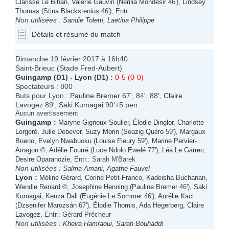
Clarisse Le Bihan
,
Valérie Gauvin
(
Nérilia Mondésir
46'),
Lindsey
Thomas
(
Stina Blackstenius
46'), Entr.:
Non utilisées :
Sandie Toletti
,
Laëtitia Philippe
Détails et résumé du match
Dimanche 19 février 2017 à 16h40
Saint-Brieuc (Stade Fred-Aubert)
Guingamp
(D1) -
Lyon
(D1) :
0-5 (0-0)
Spectateurs : 800
Buts pour Lyon :
Pauline Bremer
67', 84', 88',
Claire
Lavogez
89',
Saki Kumagai
90'+5 pen.
Aucun avertissement
Guingamp
:
Maryne Gignoux-Soulier
,
Élodie Dinglor
,
Charlotte
Lorgeré
,
Julie Debever
,
Suzy Morin
(
Soazig Quéro
59'),
Margaux
Bueno
,
Evelyn Nwabuoku
(
Louise Fleury
59'),
Marine Pervier-
Arragon
©,
Adélie Fourré
(
Luce Ndolo Ewelé
77'),
Léa Le Garrec
,
Desire Oparanozie
, Entr.: Sarah M'Barek
Non utilisées :
Salma Amani
,
Agathe Fauvel
Lyon
:
Méline Gérard
,
Corine Petit-Franco
,
Kadeisha Buchanan
,
Wendie Renard
©,
Josephine Henning
(
Pauline Bremer
46'),
Saki
Kumagai
,
Kenza Dali
(
Eugénie Le Sommer
46'),
Aurélie Kaci
(
Dzsenifer Marozsán
67'),
Élodie Thomis
,
Ada Hegerberg
,
Claire
Lavogez
, Entr.: Gérard Prêcheur
Non utilisées :
Kheira Hamraoui
,
Sarah Bouhaddi