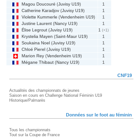
Magou Doucouré
(
Juvisy U19
)
1
Catherine Karadjov
(
Juvisy U19
)
1
Violette Kummerle
(
Vendenheim U19
)
1
Justine Laurent
(
Nancy U19
)
1
Élise Legrout
(
Juvisy U19
)
1
(+1)
Krystelia Mayen
(
Saint-Maur U19
)
1
Soukaina Noel
(
Juvisy U19
)
1
Chloé Pierel
(
Juvisy U19
)
1
Marion Rey
(
Vendenheim U19
)
1
Mégane Thibaut
(
Nancy U19
)
1
CNF19
Actualités des championnats de jeunes
Saison en cours en Challenge National Féminin U19
Historique/Palmarès
Données sur le foot au féminin
Tous les championnats
Tout sur la Coupe de France