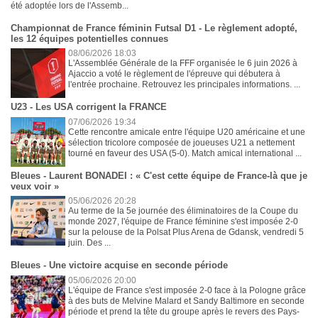
été adoptée lors de l'Assemb...
Championnat de France féminin Futsal D1 - Le règlement adopté,
les 12 équipes potentielles connues
08/06/2026 18:03
L'Assemblée Générale de la FFF organisée le 6 juin 2026 à
Ajaccio a voté le règlement de l'épreuve qui débutera à
l'entrée prochaine. Retrouvez les principales informations. ...
U23 - Les USA corrigent la FRANCE
07/06/2026 19:34
Cette rencontre amicale entre l'équipe U20 américaine et une
sélection tricolore composée de joueuses U21 a nettement
tourné en faveur des USA (5-0). Match amical international ...
Bleues - Laurent BONADEI : « C'est cette équipe de France-là que je
veux voir »
05/06/2026 20:28
Au terme de la 5e journée des éliminatoires de la Coupe du
monde 2027, l'équipe de France féminine s'est imposée 2-0
sur la pelouse de la Polsat Plus Arena de Gdansk, vendredi 5
juin. Des ...
Bleues - Une victoire acquise en seconde période
05/06/2026 20:00
L'équipe de France s'est imposée 2-0 face à la Pologne grâce
à des buts de Melvine Malard et Sandy Baltimore en seconde
période et prend la tête du groupe après le revers des Pays-