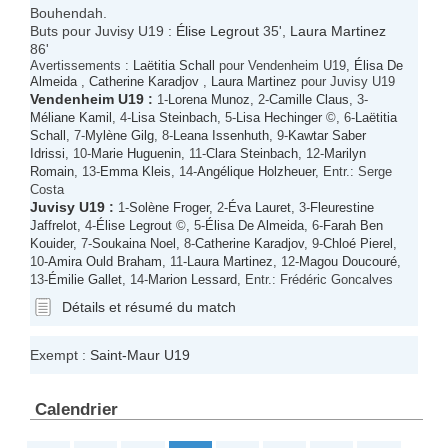
Bouhendah.
Buts pour Juvisy U19 :
Élise Legrout
35',
Laura Martinez
86'
Avertissements :
Laëtitia Schall
pour Vendenheim U19,
Élisa De
Almeida
,
Catherine Karadjov
,
Laura Martinez
pour Juvisy U19
Vendenheim U19
:
1-
Lorena Munoz
, 2-
Camille Claus
, 3-
Méliane Kamil
, 4-
Lisa Steinbach
, 5-
Lisa Hechinger
©, 6-
Laëtitia
Schall
, 7-
Mylène Gilg
, 8-
Leana Issenhuth
, 9-
Kawtar Saber
Idrissi
, 10-
Marie Huguenin
, 11-
Clara Steinbach
, 12-
Marilyn
Romain
, 13-
Emma Kleis
, 14-
Angélique Holzheuer
, Entr.: Serge
Costa
Juvisy U19
:
1-
Solène Froger
, 2-
Éva Lauret
, 3-
Fleurestine
Jaffrelot
, 4-
Élise Legrout
©, 5-
Élisa De Almeida
, 6-
Farah Ben
Kouider
, 7-
Soukaina Noel
, 8-
Catherine Karadjov
, 9-
Chloé Pierel
,
10-
Amira Ould Braham
, 11-
Laura Martinez
, 12-
Magou Doucouré
,
13-
Émilie Gallet
, 14-
Marion Lessard
, Entr.: Frédéric Goncalves
Détails et résumé du match
Exempt :
Saint-Maur U19
Calendrier