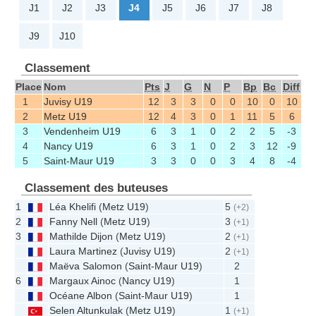
J1
J2
J3
J4
J5
J6
J7
J8
J9
J10
Classement
Place
Nom
Pts
J
G
N
P
Bp
Bc
Diff
1
Juvisy U19
12
3
3
0
0
10
0
10
2
Metz U19
12
4
3
0
1
11
5
6
3
Vendenheim U19
6
3
1
0
2
2
5
-3
4
Nancy U19
6
3
1
0
2
3
12
-9
5
Saint-Maur U19
3
3
0
0
3
4
8
-4
Classement des buteuses
1
Léa Khelifi
(
Metz U19
)
5
(+2)
2
Fanny Nell
(
Metz U19
)
3
(+1)
3
Mathilde Dijon
(
Metz U19
)
2
(+1)
Laura Martinez
(
Juvisy U19
)
2
(+1)
Maëva Salomon
(
Saint-Maur U19
)
2
6
Margaux Ainoc
(
Nancy U19
)
1
Océane Albon
(
Saint-Maur U19
)
1
Selen Altunkulak
(
Metz U19
)
1
(+1)