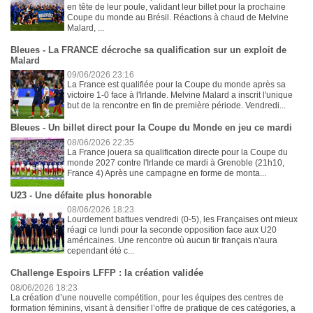
en tête de leur poule, validant leur billet pour la prochaine
Coupe du monde au Brésil. Réactions à chaud de Melvine
Malard, ...
Bleues - La FRANCE décroche sa qualification sur un exploit de
Malard
09/06/2026 23:16
La France est qualifiée pour la Coupe du monde après sa
victoire 1-0 face à l'Irlande. Melvine Malard a inscrit l'unique
but de la rencontre en fin de première période. Vendredi...
Bleues - Un billet direct pour la Coupe du Monde en jeu ce mardi
08/06/2026 22:35
La France jouera sa qualification directe pour la Coupe du
monde 2027 contre l'Irlande ce mardi à Grenoble (21h10,
France 4) Après une campagne en forme de monta...
U23 - Une défaite plus honorable
08/06/2026 18:23
Lourdement battues vendredi (0-5), les Françaises ont mieux
réagi ce lundi pour la seconde opposition face aux U20
américaines. Une rencontre où aucun tir français n'aura
cependant été c...
Challenge Espoirs LFFP : la création validée
08/06/2026 18:23
La création d’une nouvelle compétition, pour les équipes des centres de
formation féminins, visant à densifier l’offre de pratique de ces catégories, a