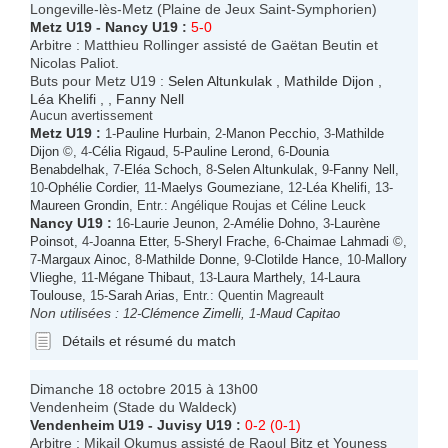
Longeville-lès-Metz (Plaine de Jeux Saint-Symphorien)
Metz U19
-
Nancy U19
:
5-0
Arbitre : Matthieu Rollinger assisté de Gaëtan Beutin et
Nicolas Paliot.
Buts pour Metz U19 :
Selen Altunkulak
,
Mathilde Dijon
,
Léa Khelifi
, ,
Fanny Nell
Aucun avertissement
Metz U19
:
1-
Pauline Hurbain
, 2-
Manon Pecchio
, 3-
Mathilde
Dijon
©, 4-
Célia Rigaud
, 5-
Pauline Lerond
, 6-
Dounia
Benabdelhak
, 7-
Eléa Schoch
, 8-
Selen Altunkulak
, 9-
Fanny Nell
,
10-
Ophélie Cordier
, 11-
Maelys Goumeziane
, 12-
Léa Khelifi
, 13-
Maureen Grondin
, Entr.: Angélique Roujas et Céline Leuck
Nancy U19
:
16-
Laurie Jeunon
, 2-
Amélie Dohno
, 3-
Laurène
Poinsot
, 4-
Joanna Etter
, 5-
Sheryl Frache
, 6-
Chaimae Lahmadi
©,
7-
Margaux Ainoc
, 8-
Mathilde Donne
, 9-
Clotilde Hance
, 10-
Mallory
Vlieghe
, 11-
Mégane Thibaut
, 13-
Laura Marthely
, 14-
Laura
Toulouse
, 15-
Sarah Arias
, Entr.: Quentin Magreault
Non utilisées :
12-
Clémence Zimelli
, 1-
Maud Capitao
Détails et résumé du match
Dimanche 18 octobre 2015 à 13h00
Vendenheim (Stade du Waldeck)
Vendenheim U19
-
Juvisy U19
:
0-2 (0-1)
Arbitre : Mikail Okumus assisté de Raoul Bitz et Youness