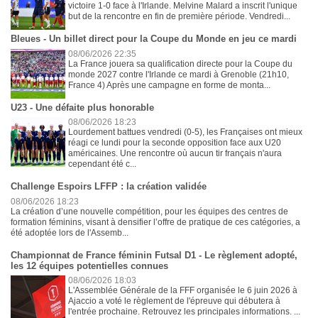
victoire 1-0 face à l'Irlande. Melvine Malard a inscrit l'unique
but de la rencontre en fin de première période. Vendredi...
Bleues - Un billet direct pour la Coupe du Monde en jeu ce mardi
08/06/2026 22:35
La France jouera sa qualification directe pour la Coupe du
monde 2027 contre l'Irlande ce mardi à Grenoble (21h10,
France 4) Après une campagne en forme de monta...
U23 - Une défaite plus honorable
08/06/2026 18:23
Lourdement battues vendredi (0-5), les Françaises ont mieux
réagi ce lundi pour la seconde opposition face aux U20
américaines. Une rencontre où aucun tir français n'aura
cependant été c...
Challenge Espoirs LFFP : la création validée
08/06/2026 18:23
La création d’une nouvelle compétition, pour les équipes des centres de
formation féminins, visant à densifier l’offre de pratique de ces catégories, a
été adoptée lors de l'Assemb...
Championnat de France féminin Futsal D1 - Le règlement adopté,
les 12 équipes potentielles connues
08/06/2026 18:03
L'Assemblée Générale de la FFF organisée le 6 juin 2026 à
Ajaccio a voté le règlement de l'épreuve qui débutera à
l'entrée prochaine. Retrouvez les principales informations. ...