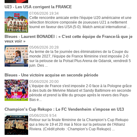
U23 - Les USA corrigent la FRANCE
07/06/2026 19:34
Cette rencontre amicale entre l'équipe U20 américaine et une
sélection tricolore composée de joueuses U21 a nettement
tourné en faveur des USA (5-0). Match amical international ...
Bleues - Laurent BONADEI : « C'est cette équipe de France-là que je
veux voir »
05/06/2026 20:28
Au terme de la 5e journée des éliminatoires de la Coupe du
monde 2027, l'équipe de France féminine s'est imposée 2-0
sur la pelouse de la Polsat Plus Arena de Gdansk, vendredi 5
juin. Des ...
Bleues - Une victoire acquise en seconde période
05/06/2026 20:00
L'équipe de France s'est imposée 2-0 face à la Pologne grâce
à des buts de Melvine Malard et Sandy Baltimore en seconde
période et prend la tête du groupe après le revers des Pays-
Bas e...
Champion’s Cup Rekupo : Le FC Vendenheim s'impose en U13
05/06/2026 9:54
Retour sur la finale féminine de la Champion’s Cup Rekupo
qui a lieu le 19 et 20 mai à Nice sur la pelouse de l'Allianz
Riviera. (Crédit photo : Champion’s Cup Rekupo) ...