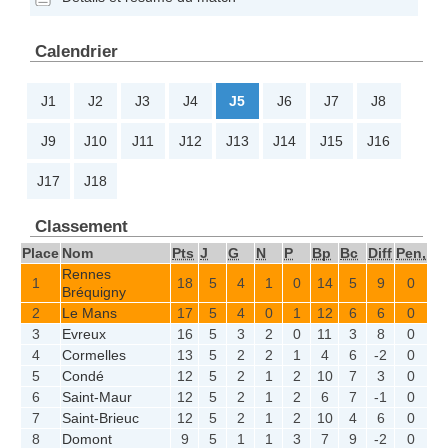
Calendrier
J1
J2
J3
J4
J5
J6
J7
J8
J9
J10
J11
J12
J13
J14
J15
J16
J17
J18
Classement
Place
Nom
Pts
J
G
N
P
Bp
Bc
Diff
Pen,
Rennes
1
18
5
4
1
0
14
5
9
0
Bréquigny
2
Le Mans
17
5
4
0
1
12
6
6
0
3
Evreux
16
5
3
2
0
11
3
8
0
4
Cormelles
13
5
2
2
1
4
6
-2
0
5
Condé
12
5
2
1
2
10
7
3
0
6
Saint-Maur
12
5
2
1
2
6
7
-1
0
7
Saint-Brieuc
12
5
2
1
2
10
4
6
0
8
Domont
9
5
1
1
3
7
9
-2
0