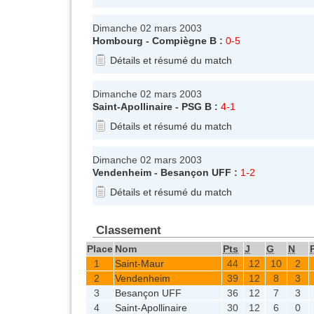
Dimanche 02 mars 2003
Hombourg
-
Compiègne B
:
0-5
Détails et résumé du match
Dimanche 02 mars 2003
Saint-Apollinaire
-
PSG B
:
4-1
Détails et résumé du match
Dimanche 02 mars 2003
Vendenheim
-
Besançon UFF
:
1-2
Détails et résumé du match
Classement
Place
Nom
Pts
J
G
N
1
Saint-Maur
44
12
10
2
2
Vendenheim
39
12
8
3
3
Besançon UFF
36
12
7
3
4
Saint-Apollinaire
30
12
6
0