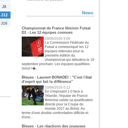
J8
News
J12
J16
Championnat de France féminin Futsal
D1 - Les 12 équipes connues
18/06/2026 9:06
La Commission Fédérale du
Futsal a communiqué les 12
équipes retenues pour la
première édition du
championnat qui débutera le 19
septembre prochain. Les équipes qualifiées
(sous r�...
Bleues - Laurent BONADEI : "C'est l'état
d'esprit qui fait la différence"
10/06/2026 0:12
En s'imposant 1-0 face à
l'Irlande, l'équipe de France
féminine valide sa qualification
directe pour la Coupe du
monde 2027 au Brésil. Au
terme d'une double confrontation difficile et
d'une...
Bleues - Les réactions des joueuses