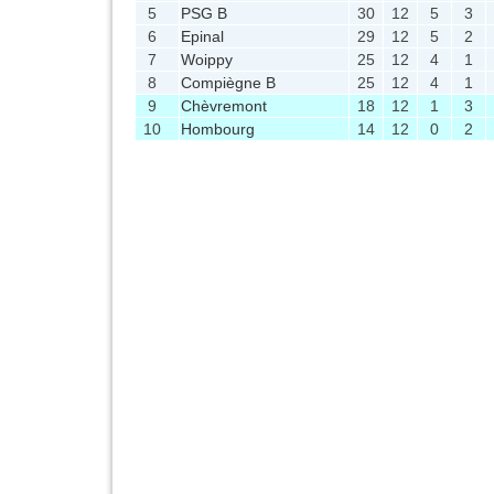
5
PSG B
30
12
5
3
6
Epinal
29
12
5
2
7
Woippy
25
12
4
1
8
Compiègne B
25
12
4
1
9
Chèvremont
18
12
1
3
10
Hombourg
14
12
0
2