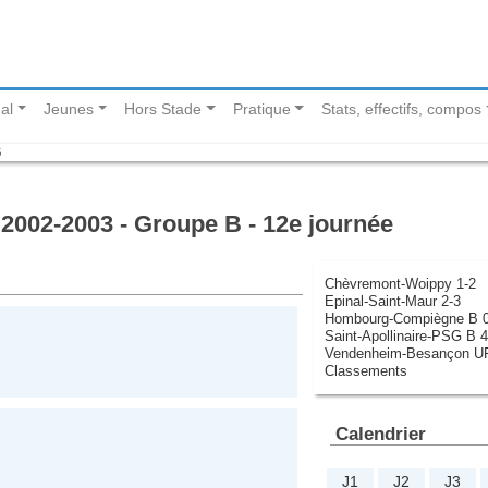
al
Jeunes
Hors Stade
Pratique
Stats, effectifs, compos
B
2002-2003 - Groupe B - 12e journée
Chèvremont-Woippy 1-2
Epinal-Saint-Maur 2-3
Hombourg-Compiègne B 0
Saint-Apollinaire-PSG B 4
Vendenheim-Besançon UF
Classements
Calendrier
J1
J2
J3