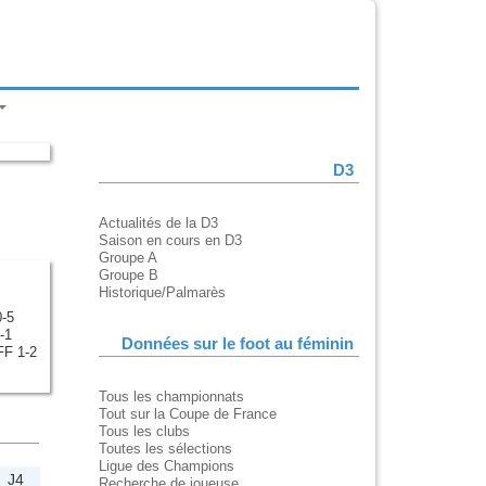
D3
Actualités de la D3
Saison en cours en D3
Groupe A
Groupe B
Historique/Palmarès
-5
-1
Données sur le foot au féminin
F 1-2
Tous les championnats
Tout sur la Coupe de France
Tous les clubs
Toutes les sélections
Ligue des Champions
J4
Recherche de joueuse