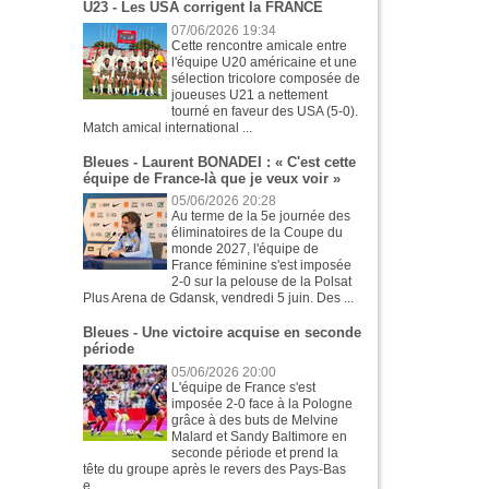
U23 - Les USA corrigent la FRANCE
07/06/2026 19:34
Cette rencontre amicale entre
l'équipe U20 américaine et une
sélection tricolore composée de
joueuses U21 a nettement
tourné en faveur des USA (5-0).
Match amical international ...
Bleues - Laurent BONADEI : « C'est cette
équipe de France-là que je veux voir »
05/06/2026 20:28
Au terme de la 5e journée des
éliminatoires de la Coupe du
monde 2027, l'équipe de
France féminine s'est imposée
2-0 sur la pelouse de la Polsat
Plus Arena de Gdansk, vendredi 5 juin. Des ...
Bleues - Une victoire acquise en seconde
période
05/06/2026 20:00
L'équipe de France s'est
imposée 2-0 face à la Pologne
grâce à des buts de Melvine
Malard et Sandy Baltimore en
seconde période et prend la
tête du groupe après le revers des Pays-Bas
e...