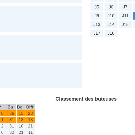
J5
J6
J7
J9
J10
J11
J13
J14
J15
J17
J18
Classement des buteuses
P
Bp
Bc
Diff
0
36
13
23
1
31
13
18
2
31
10
21
6
32
21
11