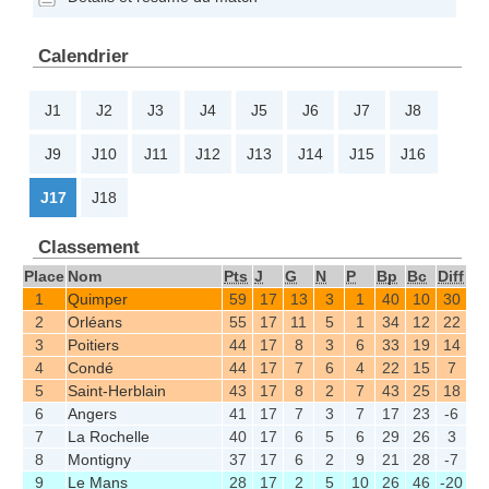
Calendrier
J1
J2
J3
J4
J5
J6
J7
J8
J9
J10
J11
J12
J13
J14
J15
J16
J17
J18
Classement
Place
Nom
Pts
J
G
N
P
Bp
Bc
Diff
1
Quimper
59
17
13
3
1
40
10
30
2
Orléans
55
17
11
5
1
34
12
22
3
Poitiers
44
17
8
3
6
33
19
14
4
Condé
44
17
7
6
4
22
15
7
5
Saint-Herblain
43
17
8
2
7
43
25
18
6
Angers
41
17
7
3
7
17
23
-6
7
La Rochelle
40
17
6
5
6
29
26
3
8
Montigny
37
17
6
2
9
21
28
-7
9
Le Mans
28
17
2
5
10
26
46
-20