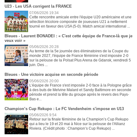
U23 - Les USA corrigent la FRANCE
07/06/2026 19:34
Cette rencontre amicale entre l'équipe U20 américaine et une
sélection tricolore composée de joueuses U21 a nettement
tourné en faveur des USA (5-0). Match amical international ...
Bleues - Laurent BONADEI : « C'est cette équipe de France-là que je
veux voir »
05/06/2026 20:28
Au terme de la 5e journée des éliminatoires de la Coupe du
monde 2027, l'équipe de France féminine s'est imposée 2-0
sur la pelouse de la Polsat Plus Arena de Gdansk, vendredi 5
juin. Des ...
Bleues - Une victoire acquise en seconde période
05/06/2026 20:00
L'équipe de France s'est imposée 2-0 face à la Pologne grâce
à des buts de Melvine Malard et Sandy Baltimore en seconde
période et prend la tête du groupe après le revers des Pays-
Bas e...
Champion’s Cup Rekupo : Le FC Vendenheim s'impose en U13
05/06/2026 9:54
Retour sur la finale féminine de la Champion’s Cup Rekupo
qui a lieu le 19 et 20 mai à Nice sur la pelouse de l'Allianz
Riviera. (Crédit photo : Champion’s Cup Rekupo) ...