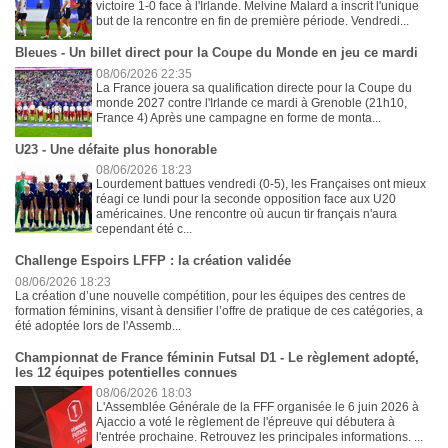
victoire 1-0 face à l'Irlande. Melvine Malard a inscrit l'unique
but de la rencontre en fin de première période. Vendredi...
Bleues - Un billet direct pour la Coupe du Monde en jeu ce mardi
08/06/2026 22:35
La France jouera sa qualification directe pour la Coupe du
monde 2027 contre l'Irlande ce mardi à Grenoble (21h10,
France 4) Après une campagne en forme de monta...
U23 - Une défaite plus honorable
08/06/2026 18:23
Lourdement battues vendredi (0-5), les Françaises ont mieux
réagi ce lundi pour la seconde opposition face aux U20
américaines. Une rencontre où aucun tir français n'aura
cependant été c...
Challenge Espoirs LFFP : la création validée
08/06/2026 18:23
La création d’une nouvelle compétition, pour les équipes des centres de
formation féminins, visant à densifier l’offre de pratique de ces catégories, a
été adoptée lors de l'Assemb...
Championnat de France féminin Futsal D1 - Le règlement adopté,
les 12 équipes potentielles connues
08/06/2026 18:03
L'Assemblée Générale de la FFF organisée le 6 juin 2026 à
Ajaccio a voté le règlement de l'épreuve qui débutera à
l'entrée prochaine. Retrouvez les principales informations. ...