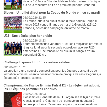
victoire 1-0 face à l'Irlande. Melvine Malard a inscrit l'unique
but de la rencontre en fin de première période. Vendredi...
Bleues - Un billet direct pour la Coupe du Monde en jeu ce mardi
08/06/2026 22:35
La France jouera sa qualification directe pour la Coupe du
monde 2027 contre l'Irlande ce mardi à Grenoble (21h10,
France 4) Après une campagne en forme de monta...
U23 - Une défaite plus honorable
08/06/2026 18:23
Lourdement battues vendredi (0-5), les Françaises ont mieux
réagi ce lundi pour la seconde opposition face aux U20
américaines. Une rencontre où aucun tir français n'aura
cependant été c...
Challenge Espoirs LFFP : la création validée
08/06/2026 18:23
La création d’une nouvelle compétition, pour les équipes des centres de
formation féminins, visant à densifier l’offre de pratique de ces catégories, a
été adoptée lors de l'Assemb...
Championnat de France féminin Futsal D1 - Le règlement adopté,
les 12 équipes potentielles connues
08/06/2026 18:03
L'Assemblée Générale de la FFF organisée le 6 juin 2026 à
Ajaccio a voté le règlement de l'épreuve qui débutera à
l'entrée prochaine. Retrouvez les principales informations. ...