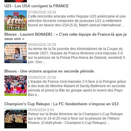
U23 - Les USA corrigent la FRANCE
07/06/2026 19:34
Cette rencontre amicale entre l'équipe U20 américaine et une
sélection tricolore composée de joueuses U21 a nettement
tourné en faveur des USA (5-0). Match amical international ...
Bleues - Laurent BONADEI : « C'est cette équipe de France-là que je
veux voir »
05/06/2026 20:28
Au terme de la 5e journée des éliminatoires de la Coupe du
monde 2027, l'équipe de France féminine s'est imposée 2-0
sur la pelouse de la Polsat Plus Arena de Gdansk, vendredi 5
juin. Des ...
Bleues - Une victoire acquise en seconde période
05/06/2026 20:00
L'équipe de France s'est imposée 2-0 face à la Pologne grâce
à des buts de Melvine Malard et Sandy Baltimore en seconde
période et prend la tête du groupe après le revers des Pays-
Bas e...
Champion’s Cup Rekupo : Le FC Vendenheim s'impose en U13
05/06/2026 9:54
Retour sur la finale féminine de la Champion’s Cup Rekupo
qui a lieu le 19 et 20 mai à Nice sur la pelouse de l'Allianz
Riviera. (Crédit photo : Champion’s Cup Rekupo) ...