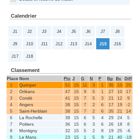
Calendrier
J1
J2
J3
J4
J5
J6
J7
J8
J9
J10
J11
J12
J13
J14
J15
J16
J17
J18
Classement
Place
Nom
Pts
J
G
N
P
Bp
Bc
Diff
1
Quimper
51
15
11
3
1
35
10
25
2
Orléans
47
15
9
5
1
27
10
17
3
Condé
41
15
7
5
3
21
12
9
4
Angers
38
15
7
2
6
17
19
-2
5
Saint-Herblain
38
15
7
2
6
35
21
14
6
La Rochelle
38
15
6
5
4
29
24
5
7
Poitiers
36
15
6
3
6
26
18
8
8
Montigny
32
15
5
2
8
19
25
-6
9
Le Mans
23
15
1
5
9
21
40
-19