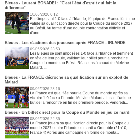
Bleues - Laurent BONADEI : "C'est l'état d'esprit qui fait la
différence"
10/06/2026 0:12
En s'imposant 1-0 face à l'Irlande, l'équipe de France féminine
valide sa qualification directe pour la Coupe du monde 2027
au Brésil. Au terme d'une double confrontation difficile et
d'une...
Bleues - Les réactions des joueuses après FRANCE - IRLANDE
09/06/2026 23:53
Les Bleues se sont imposées 1-0 face à l'Irlande et terminent
en tête de leur poule, validant leur billet pour la prochaine
Coupe du monde au Brésil. Réactions à chaud de Melvine
Malard, ...
Bleues - La FRANCE décroche sa qualification sur un exploit de
Malard
09/06/2026 23:16
La France est qualifiée pour la Coupe du monde après sa
victoire 1-0 face à l'Irlande. Melvine Malard a inscrit l'unique
but de la rencontre en fin de première période. Vendredi...
Bleues - Un billet direct pour la Coupe du Monde en jeu ce mardi
08/06/2026 22:35
La France jouera sa qualification directe pour la Coupe du
monde 2027 contre l'Irlande ce mardi à Grenoble (21h10,
France 4) Après une campagne en forme de monta...