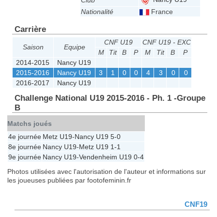
Club
Nationalité
France
Carrière
CNF U19
CNF U19 - EXC
Saison
Equipe
M
Tit
B
P
M
Tit
B
P
2014-2015
Nancy U19
2015-2016
Nancy U19
3
1
0
0
4
3
0
0
2016-2017
Nancy U19
Challenge National U19 2015-2016 - Ph. 1 -Groupe
B
Matchs joués
4e journée
Metz U19
-
Nancy U19
5-0
8e journée
Nancy U19
-
Metz U19
1-1
9e journée
Nancy U19
-
Vendenheim U19
0-4
Photos utilisées avec l'autorisation de l'auteur et informations sur
les joueuses publiées par footofeminin.fr
CNF19