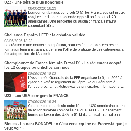
U23 - Une défaite plus honorable
08/06/2026 18:23
Lourdement battues vendredi (0-5), les Françaises ont mieux
réagi ce lundi pour la seconde opposition face aux U20
américaines. Une rencontre où aucun tir français n'aura
cependant été c...
Challenge Espoirs LFFP : la création validée
08/06/2026 18:23
La création d’une nouvelle compétition, pour les équipes des centres de
formation féminins, visant à densifier l’offre de pratique de ces catégories, a
été adoptée lors de l'Assemb...
Championnat de France féminin Futsal D1 - Le règlement adopté,
les 12 équipes potentielles connues
08/06/2026 18:03
L'Assemblée Générale de la FFF organisée le 6 juin 2026 à
Ajaccio a voté le règlement de l'épreuve qui débutera à
l'entrée prochaine. Retrouvez les principales informations. ...
U23 - Les USA corrigent la FRANCE
07/06/2026 19:34
Cette rencontre amicale entre l'équipe U20 américaine et une
sélection tricolore composée de joueuses U21 a nettement
tourné en faveur des USA (5-0). Match amical international ...
Bleues - Laurent BONADEI : « C'est cette équipe de France-là que je
veux voir »