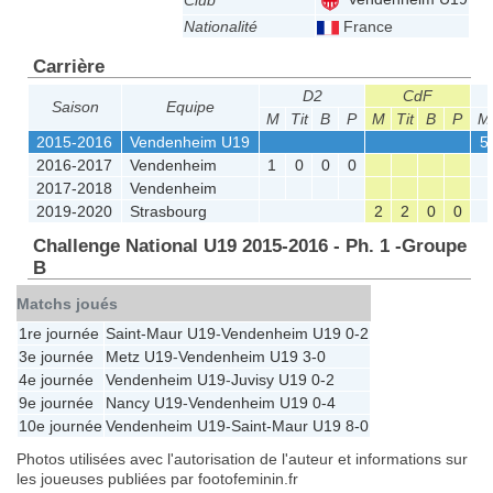
Club
Nationalité
France
Carrière
D2
CdF
Saison
Equipe
M
Tit
B
P
M
Tit
B
P
M
2015-2016
Vendenheim U19
5
2016-2017
Vendenheim
1
0
0
0
2017-2018
Vendenheim
2019-2020
Strasbourg
2
2
0
0
Challenge National U19 2015-2016 - Ph. 1 -Groupe
B
Matchs joués
1re journée
Saint-Maur U19
-
Vendenheim U19
0-2
3e journée
Metz U19
-
Vendenheim U19
3-0
4e journée
Vendenheim U19
-
Juvisy U19
0-2
9e journée
Nancy U19
-
Vendenheim U19
0-4
10e journée
Vendenheim U19
-
Saint-Maur U19
8-0
Photos utilisées avec l'autorisation de l'auteur et informations sur
les joueuses publiées par footofeminin.fr