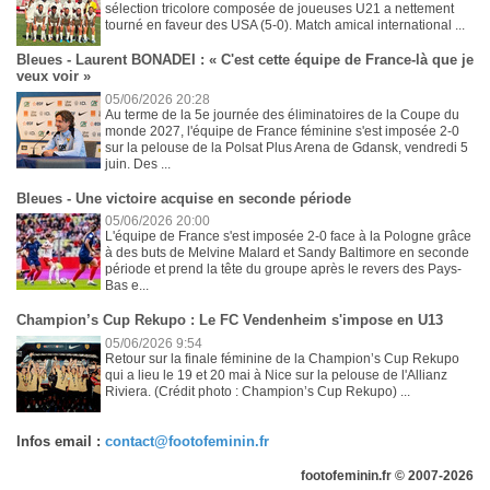
sélection tricolore composée de joueuses U21 a nettement
tourné en faveur des USA (5-0). Match amical international ...
Bleues - Laurent BONADEI : « C'est cette équipe de France-là que je
veux voir »
05/06/2026 20:28
Au terme de la 5e journée des éliminatoires de la Coupe du
monde 2027, l'équipe de France féminine s'est imposée 2-0
sur la pelouse de la Polsat Plus Arena de Gdansk, vendredi 5
juin. Des ...
Bleues - Une victoire acquise en seconde période
05/06/2026 20:00
L'équipe de France s'est imposée 2-0 face à la Pologne grâce
à des buts de Melvine Malard et Sandy Baltimore en seconde
période et prend la tête du groupe après le revers des Pays-
Bas e...
Champion’s Cup Rekupo : Le FC Vendenheim s'impose en U13
05/06/2026 9:54
Retour sur la finale féminine de la Champion’s Cup Rekupo
qui a lieu le 19 et 20 mai à Nice sur la pelouse de l'Allianz
Riviera. (Crédit photo : Champion’s Cup Rekupo) ...
Infos email :
contact@footofeminin.fr
footofeminin.fr © 2007-2026