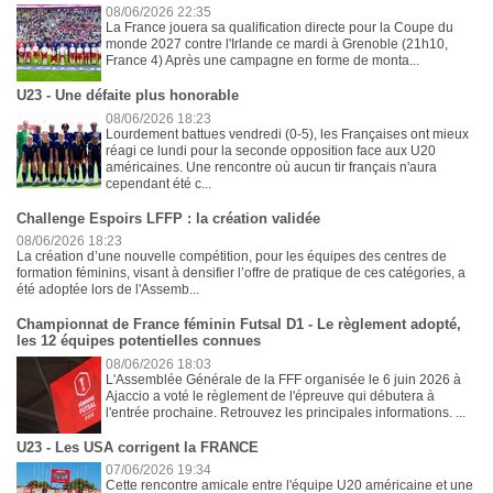
08/06/2026 22:35
La France jouera sa qualification directe pour la Coupe du
monde 2027 contre l'Irlande ce mardi à Grenoble (21h10,
France 4) Après une campagne en forme de monta...
U23 - Une défaite plus honorable
08/06/2026 18:23
Lourdement battues vendredi (0-5), les Françaises ont mieux
réagi ce lundi pour la seconde opposition face aux U20
américaines. Une rencontre où aucun tir français n'aura
cependant été c...
Challenge Espoirs LFFP : la création validée
08/06/2026 18:23
La création d’une nouvelle compétition, pour les équipes des centres de
formation féminins, visant à densifier l’offre de pratique de ces catégories, a
été adoptée lors de l'Assemb...
Championnat de France féminin Futsal D1 - Le règlement adopté,
les 12 équipes potentielles connues
08/06/2026 18:03
L'Assemblée Générale de la FFF organisée le 6 juin 2026 à
Ajaccio a voté le règlement de l'épreuve qui débutera à
l'entrée prochaine. Retrouvez les principales informations. ...
U23 - Les USA corrigent la FRANCE
07/06/2026 19:34
Cette rencontre amicale entre l'équipe U20 américaine et une